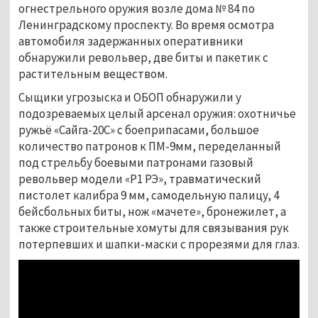
огнестрельного оружия возле дома № 84 по
Ленинградскому проспекту. Во время осмотра
автомобиля задержанных оперативники
обнаружили револьвер, две биты и пакетик с
растительным веществом.
Сыщики угрозыска и ОБОП обнаружили у
подозреваемых целый арсенал оружия: охотничье
ружьё «Сайга-20С» с боеприпасами, большое
количество патронов к ПМ-9мм, переделанный
под стрельбу боевыми патронами газовый
револьвер модели «Р1 РЭ», травматический
пистолет калибра 9 мм, самодельную палицу, 4
бейсбольных биты, нож «мачете», бронежилет, а
также строительные хомуты для связывания рук
потерпевших и шапки-маски с прорезями для глаз.