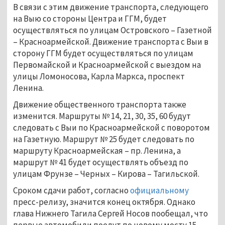
В связи с этим движение транспорта, следующего
на Выю со стороны Центра и ГГМ, будет
осуществляться по улицам Островского – Газетной
– Красноармейской. Движение транспорта с Выи в
сторону ГГМ будет осуществляться по улицам
Первомайской и Красноармейской с выездом на
улицы Ломоносова, Карла Маркса, проспект
Ленина.
Движение общественного транспорта также
изменится. Маршруты № 14, 21, 30, 35, 60 будут
следовать с Выи по Красноармейской с поворотом
на Газетную. Маршрут № 25 будет следовать по
маршруту Красноармейская – пр. Ленина, а
маршрут № 41 будет осуществлять объезд по
улицам Фрунзе – Черных – Кирова – Тагильской.
Сроком сдачи работ, согласно
официальному
пресс-релизу, значится конец октября. Однако
глава Нижнего Тагила Сергей Носов пообещал, что
первые автомобили поедут по новому мосту 15