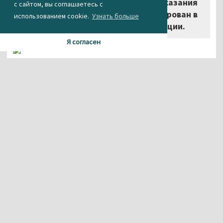
Водитель Mitsubishi Pajero после оказания
с сайтом, вы соглашаетесь с
медицинской помощи госпитализирован в
использованием cookie.
Узнать больше
ДЦГБ», – уточнили в Госавтоинспекции.
Я согласен
Агентство новостей «Между строк»