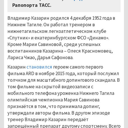
Рапопорта ТАСС.
Владимир Казарин родился 4 декабря 1952 года в
Нижнем Тагиле. Он работал тренером в
нижнетагильском легкоатлетическом клубе
«Спутник» и екатеринбургском ФСО «Динамо».
Кроме Марии Савиновой, среди успешных
воспитанников Казарина – Олеся Красномовец,
Лариса Чжао, Дарья Сафонова.
Казарин
становился
героем самого первого
фильма ARD в ноябре 2015 года, который послужил
толчком для масштабного допингового скандала. В
том фильме на скрытой видеозаписи с
мобильного телефона уроженка Нижнего Тагила
олимпийская чемпионка Мария Савинова
признаётся в том, что принимала допинг,
утверждали авторы фильма. В другом эпизоде
тренер Владимир Казарин передаёт
запрещённый препарат другому спортсмену. Всего