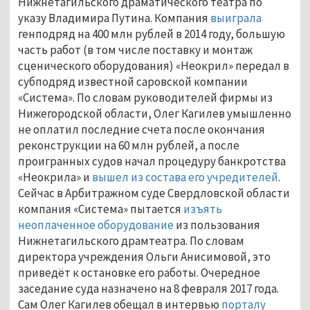
Нижнетагильского драматического театра по
указу Владимира Путина. Компания
выиграла
генподряд на 400 млн рублей в 2014 году, большую
часть работ (в том числе поставку и монтаж
сценического оборудования) «Неокрил» передал в
субподряд известной саровской компании
«Система». По словам руководителей фирмы из
Нижегородской области, Олег Кагилев умышленно
не оплатил последние счета после окончания
реконструкции на 60 млн рублей, а после
проигранных судов начал процедуру банкротства
«Неокрила» и
вышел из состава его учредителей
.
Сейчас в Арбитражном суде Свердловской области
компания «Система» пытается
изъять
неоплаченное оборудование
из пользования
Нижнетагильского драмтеатра. По словам
директора учреждения Ольги Анисимовой, это
приведёт к остановке его работы. Очередное
заседание суда назначено на 8 февраля 2017 года.
Сам Олег Кагилев обещал в интервью
порталу