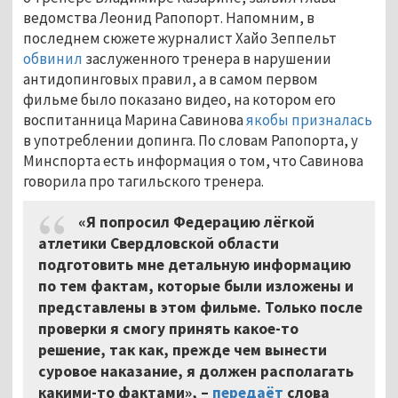
ведомства Леонид Рапопорт. Напомним, в
последнем сюжете журналист Хайо Зеппельт
обвинил
заслуженного тренера в нарушении
антидопинговых правил, а в самом первом
фильме было показано видео, на котором его
воспитанница Марина Савинова
якобы призналась
в употреблении допинга. По словам Рапопорта, у
Минспорта есть информация о том, что Савинова
говорила про тагильского тренера.
«Я попросил Федерацию лёгкой
атлетики Свердловской области
подготовить мне детальную информацию
по тем фактам, которые были изложены и
представлены в этом фильме. Только после
проверки я смогу принять какое-то
решение, так как, прежде чем вынести
суровое наказание, я должен располагать
какими-то фактами»,
–
передаёт
слова