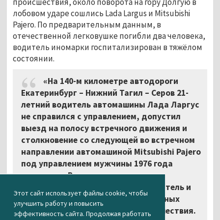
происшествия, около поворота на гору Долгую в
лобовом ударе сошлись Lada Largus и Mitsubishi
Pajero. По предварительным данным, в
отечественной легковушке погибли два человека,
водитель иномарки госпитализирован в тяжёлом
состоянии.
«На 140-м километре автодороги
Екатеринбург – Нижний Тагил – Серов 21-
летний водитель автомашины Лада Ларгус
не справился с управлением, допустил
выезд на полосу встречного движения и
столкновение со следующей во встречном
направлении автомашиной Mitsubishi Pajero
под управлением мужчины 1976 года
рождения. В результате дорожно-
транспортного происшествия водитель и
Этот сайт использует файлы cookie, чтобы
пассажир Лады Ларгус от полученных
улучшить работу и повысить
травм скончались на месте происшествия.
эффективность сайта. Продолжая работать