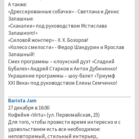
А также:
«Дрессированные собачки» - Светлана и Денис
Запашные.
«Скакалки» под руководством Мстислава
Запашного!»
«Силовой жонглер» - Х. Х. Бозоров!
«Колесо смелости» - Федор Шандурин и Ярослав
Запашный!
Смех программы – клоунский дуэт «Сладкий
Бубалех» Андрей Старков и Антон Дубиненко!
Украшение программы – шоу-балет «Триумф
ХХI Века» под руководством Елены Семченко!
Barista Jam
27 декабря в 16:00
Кофейня «Virtu» (ул. Первомайская, 25)
Для того, чтобы провести время интересно и с
удовольствием есть все необходимое:
неповторимый, стильный интерьер,