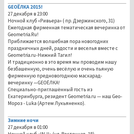
GEOЁЛКА 2015!
27 декабря в 23:00
Ночной клуб «Ривьера» ( пр. Дзержинского, 31)
Ежегодная фирменная тематическая вечеринка от
Geometria.Ru!
Приближается волшебная пора новогодних
праздничных дней, радости и веселья вместе с
Geometria.ru-Нижний Тагил!
И традиционно в это время мы проводим нашу
безбашенную, очень весёлую и очень пьяную
фирменную предновогоднюю маскарад-
вечеринку —GEOЁЛКА!
Специально-приглашённый гость из
Екатеринбурга, резидент Geometria.ru — наш Geo-
Мороз - Luka (Артем Лукьяненко).
Зимние ночи
27 декабря в 01:00
Ночной клуб «INJI» (ул. Восточная, 18)