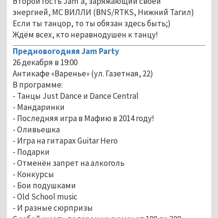
Второй гость Jam'a, заряжающий своей
энергией, MC ВИЛЛИ (BNS/RTKS, Нижний Тагил)
Если ты танцор, то ты обязан здесь быть;)
Ждём всех, кто неравнодушен к танцу!
Предновогодняя Jam Party
26 декабря в 19:00
Антикафе «Варенье» (ул. Газетная, 22)
В программе:
- Танцы Just Dance и Dance Central
- Мандаринки
- Последняя игра в Мафию в 2014 году!
- Оливьешка
- Игра на гитарах Guitar Hero
- Подарки
- Отменён запрет на алкоголь
- Конкурсы
- Бои подушками
- Old School music
- И разные сюрпризы