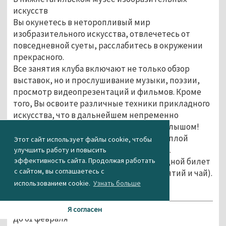
искусств
Вы окунетесь в неторопливый мир
изобразительного искусства, отвлечетесь от
повседневной суеты, расслабитесь в окружении
прекрасного.
Все занятия клуба включают не только обзор
выставок, но и прослушивание музыки, поэзии,
просмотр видеопрезентаций и фильмов. Кроме
того, Вы освоите различные техники прикладного
искусства, что в дальнейшем непременно
пригодится в совместных занятиях с малышом!
Все встречи клуба будут проходить в теплой
Этот сайт использует файлы cookie, чтобы
обстановке, с беседами за чашечкой чая.
улучшить работу и повысить
Стоимость билета – 200 р. (включая входной билет
эффективность сайта. Продолжая работать
с сайтом, вы соглашаетесь с
в музей, расходы на материалы для занятий и чай).
использованием cookie.
Узнать больше
Выставка «Рождественская метель»
Я согласен
До 01 февраля