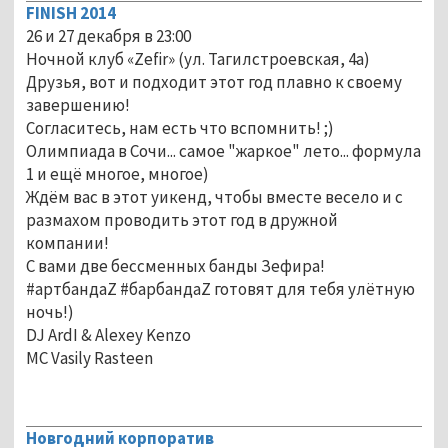
FINISH 2014
26 и 27 декабря в 23:00
Ночной клуб «Zefir» (ул. Тагилстроевская, 4а)
Друзья, вот и подходит этот год плавно к своему
завершению!
Согласитесь, нам есть что вспомнить! ;)
Олимпиада в Сочи... самое "жаркое" лето... формула
1 и ещё многое, многое)
Ждём вас в этот уикенд, чтобы вместе весело и с
размахом проводить этот год в дружной
компании!
С вами две бессменных банды Зефира!
#артбандаZ #барбандаZ готовят для тебя улётную
ночь!)
DJ ArdI & Alexey Kenzo
MC Vasily Rasteen
Новгодний корпоратив