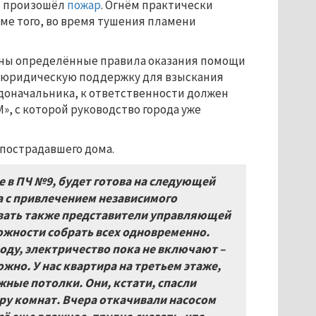
ли произошёл
пожар
. Огнём практически
оме того, во время тушения пламени
рены определённые правила оказания помощи
ть юридическую поддержку для взыскания
адоначальника, к ответственности должен
, с которой руководство города уже
 пострадавшего дома.
е в ПЧ №9, будет готова на следующей
а с привлечением независимого
овать также представители управляющей
ожности собрать всех одновременно.
оду, электричество пока не включают –
жно. У нас квартира на третьем этаже,
жные потолки. Они, кстати, спасли
тру комнат. Вчера откачивали насосом