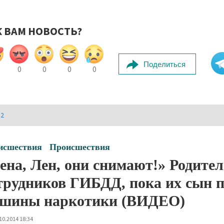
К ВАМ НОВОСТЬ?
Поделиться
0
0
0
0
И2
исшествия
Происшествия
ена, Лен, они снимают!» Родите
трудников ГИБДД, пока их сын 
шины наркотики (ВИДЕО)
10.2014 18:34