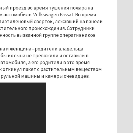
ый проезд во время тушения пожара на
 автомобиль Volkswagen Passat. Во время
лиэтиленовый сверток, лежавший на панели
стительного происхождения. Сотрудники
ожность вызванной группе оперативников
на и женщина –родители владельца
обы их сына не тревожили и оставили в
втомобиля, а его родители в это время
ек откинул пакет с растительным веществом
атрульной машины и камеры очевидцев.