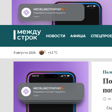
НОВОСТИ
АФИША
СПЕЦПРО
9 августа 2026
+13 °C
Пол
По
по
09.
Гл