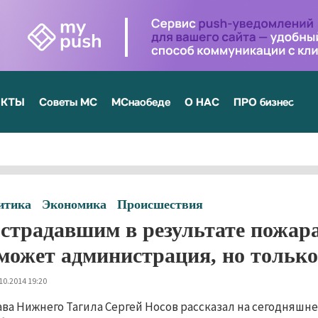
ЕКТЫ
Советы МС
МСнаобеде
О НАС
ПРО бизнес
итика
Экономика
Происшествия
страдавшим в результате пожар
может администрация, но тольк
10.2014 19:20
ава Нижнего Тагила Сергей Носов рассказал на сегодняшн