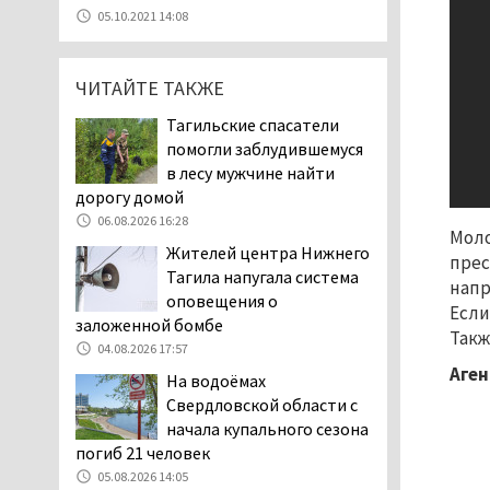
В Нижнем Тагиле в День
05.10.2021 14:08
города перекроют
центральные улицы и
ограничат парковку
ЧИТАЙТЕ ТАКЖЕ
07.08.2026 12:57
Тагильские спасатели
В суд направлено
помогли заблудившемуся
уголовное дело о
в лесу мужчине найти
мошенничестве при
дорогу домой
строительстве ИЖС в Нижнем
06.08.2026 16:28
Моло
Тагиле
Жителей центра Нижнего
прес
07.08.2026 11:47
Тагила напугала система
напр
Екатеринбург подвергся
оповещения о
Если
атаке БПЛА, восемь из
заложенной бомбе
Такж
них были сбиты, три
04.08.2026 17:57
упали на крышу логистического
Аген
На водоёмах
центра
Свердловской области с
07.08.2026 11:28
начала купального сезона
Тагильские спасатели
погиб 21 человек
помогли заблудившемуся
05.08.2026 14:05