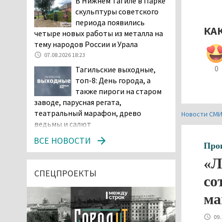
В Нижнем Тагиле в Парке
скульптуры советского
периода появились
КА
четыре новых работы из металла на
тему народов России и Урала
07.08.2026 18:23
0
Тагильские выходные,
топ-8: День города, а
также пироги на старом
заводе, парусная регата,
театральный марафон, древо
Новости СМ
ведьмы и салют
07.08.2026 15:56
ВСЕ НОВОСТИ
Про
Суд в Нижнем Тагиле
«Л
оставил без изменений
наказание водителю,
СПЕЦПРОЕКТЫ
со
пойманному за рулём в состоянии
наркотического опьянения
ма
07.08.2026 15:35
09.
Пять человек погибли в