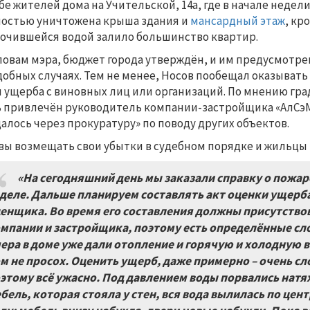
бе жителей дома на Учительской, 14а, где в начале неде
остью уничтожена крыша здания и
мансардный этаж
, кр
очившейся водой залило большинство квартир.
ловам мэра, бюджет города утверждён, и им предусмот
добных случаях. Тем не менее, Носов пообещал оказыва
 ущерба с виновных лиц или организаций. По мнению гр
 привлечён руководитель компании-застройщика «АлСэМ»
алось через прокуратуру» по поводу других объектов.
вы возмещать свои убытки в судебном порядке и жильцы
«На сегодняшний день мы заказали справку о пожар
деле. Дальше планируем составлять акт оценки ущерб
енщика. Во время его составления должны присутств
мпании и застройщика, поэтому есть определённые сл
ера в доме уже дали отопление и горячую и холодную в
м не просох. Оценить ущерб, даже примерно – очень сло
этому всё ужасно. Под давлением воды порвались натя
бель, которая стояла у стен, вся вода вылилась по цен