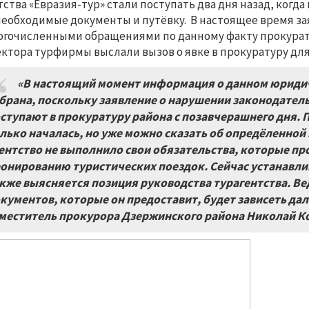
тства «Евразия-тур» стали поступать два дня назад, когд
необходимые документы и путёвку. В настоящее время зая
огочисленными обращениями по данному факту прокурат
ктора турфирмы выслали вызов о явке в прокуратуру для
«В настоящий момент информация о данном юридич
брана, поскольку заявление о нарушении законодатель
ступают в прокуратуру района с позавчерашнего дня.
лько началась, но уже можно сказать об опредёленной
ентство не выполнило свои обязательства, которые пр
онированию туристических поездок. Сейчас устанавли
кже выясняется позиция руководства турагентства. Вед
кументов, которые он предоставит, будет зависеть дал
меститель прокурора Дзержинского района Николай К