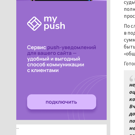
судь
полн
прос
По с
в по
сумм
быть
«общ
Гото
не
оц
ко
Вч
до
по
...
ме