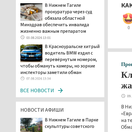
в лесу мужчине найти
КА
В Нижнем Тагиле
дорогу домой
прокуратура через суд
06.08.2026 16:28
обязала областной
Прокуратура
Минздрав обеспечить инвалида
0
Дзержинского района
жизненно важным препаратом
Нижнего Тагила
03.08.2026 13:01
возбудила административное дело в
В Красноуральске хитрый
отношении «Водоканала-НТ» из-за
водитель BMW ездил с
отсутствия холодной воды
перевёрнутым номером,
06.08.2026 15:42
Про
чтобы обмануть камеры, но зоркие
Двое детей пострадали
инспекторы заметили обман
Кл
при сходе трамвая с
07.08.2026 13:34
рельсов в Нижнем Тагиле
жа
ВСЕ НОВОСТИ
06.08.2026 14:25
09.
Правительство РФ
разрешило производство
В Ни
НОВОСТИ АФИШИ
и продажу бензина класса
«Евр
«Евро-2», в котором содержание
В Нижнем Тагиле в Парке
на т
серы в 10 раз выше, чем в топливе
скульптуры советского
Обма
«Евро-5». Это опасно для здоровья и