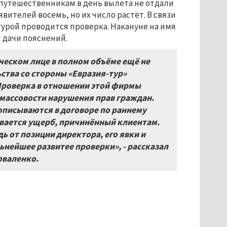
а путешественникам в день вылета не отдали
вителей восемь, но их число растёт. В связи
урой проводится проверка. Накануне на имя
 дачи пояснений.
еском лице в полном объёме ещё не
ства со стороны «Евразия-тур»
 Проверка в отношении этой фирмы
 массовости нарушения прав граждан.
описываются в договоре по раннему
вается ущерб, причинённый клиентам.
ь от позиции директора, его явки и
ьнейшее развитее проверки», - рассказал
оваленко.