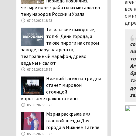
периода появились
аген
повышает износ автомобиля
четыре новых работы из металла на
все 
06.08.2026 13:53
тему народов России и Урала
с мн
В Детской городской
07.08.2026 18:23
дире
больнице № 3 Нижнего
Тагильские выходные,
Тагила опровергли
топ-8: День города, а
обвинения родителей, которые
также пироги на старом
со
заявили, что их дочь в палате
заводе, парусная регата,
по
покусала бельевая вошь
театральный марафон, древо
то
06.08.2026 13:02
ведьмы и салют
Аг
В Нижнем Тагиле на три
07.08.2026 15:56
бр
дня запретят
Нижний Тагил на три дня
Та
электросамокаты
станет мировой
до
06.08.2026 11:41
столицей
за
короткометражного кино
«Я уверен, это бельевая
вошь». Родители 10-
05.08.2026 13:20
летней девочки
Мэрия раскрыла имя
пожаловались на кровососущих
главной звезды Дня
паразитов, которые искусали их
города в Нижнем Тагиле
ребёнка в детской больнице
05.08.2026 11:26