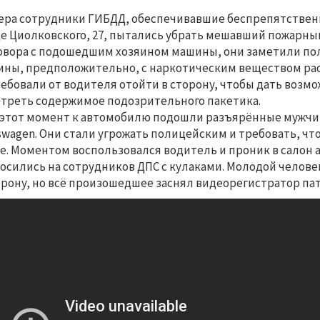
ера сотрудники ГИБДД, обеспечивавшие беспрепятственн
е Циолковского, 27, пытались убрать мешавший пожарным
овора с подошедшим хозяином машины, они заметили по
ны, предположительно, с наркотическим веществом ра
ебовали от водителя отойти в сторону, чтобы дать возм
треть содержимое подозрительного пакетика.
 этот момент к автомобилю подошли разъярённые мужчи
swagen. Они стали угрожать полицейским и требовать, чт
е. Моментом воспользовался водитель и проник в салон а
осились на сотрудников ДПС с кулаками. Молодой челов
орону, но всё произошедшее заснял видеорегистратор п