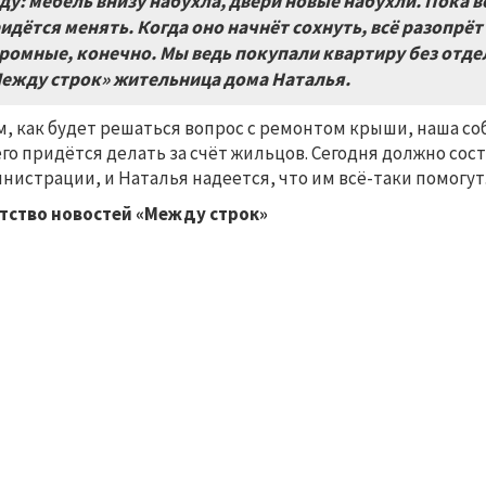
ду: мебель внизу набухла, двери новые набухли. Пока в
идётся менять. Когда оно начнёт сохнуть, всё разопрёт
ромные, конечно. Мы ведь покупали квартиру без отделк
ежду строк» жительница дома Наталья.
м, как будет решаться вопрос с ремонтом крыши, наша со
его придётся делать за счёт жильцов. Сегодня должно со
нистрации, и Наталья надеется, что им всё-таки помогут
тство новостей «Между строк»