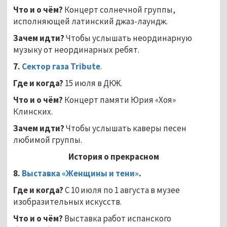
Что и о чём?
Концерт солнечной группы,
исполняющей латинский джаз-лаундж.
Зачем идти?
Чтобы услышать неординарную
музыку от неординарных ребят.
7.
Сектор газа
Tribute
.
Где и когда?
15 июля в ДКЖ.
Что и о чём?
Концерт памяти Юрия «Хоя»
Клинских.
Зачем идти?
Чтобы услышать каверы песен
любимой группы.
История о прекрасном
8.
Выставка «Женщины и тени»
.
Где и когда?
С 10 июля по 1 августа в музее
изобразительных искусств.
Что и о чём?
Выставка работ испанского