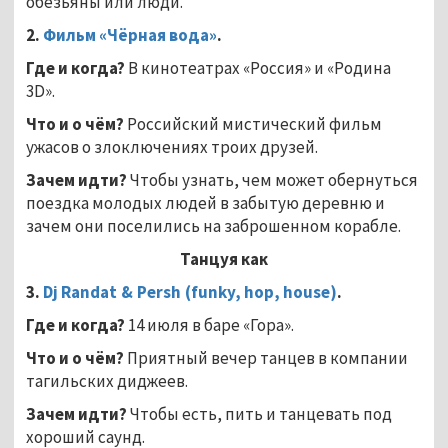
обезьяны или люди.
2.
Фильм «Чёрная вода»
.
Где и когда?
В кинотеатрах «Россия» и «Родина
3D».
Что и о чём?
Российский мистический фильм
ужасов о злоключениях троих друзей.
Зачем идти?
Чтобы узнать, чем может обернуться
поездка молодых людей в забытую деревню и
зачем они поселились на заброшенном корабле.
Танцуя
как
3.
Dj Randat & Persh (funky, hop, house)
.
Где и когда?
14 июля в баре «Гора».
Что и о чём?
Приятный вечер танцев в компании
тагильских диджеев.
Зачем идти?
Чтобы есть, пить и танцевать под
хороший саунд.