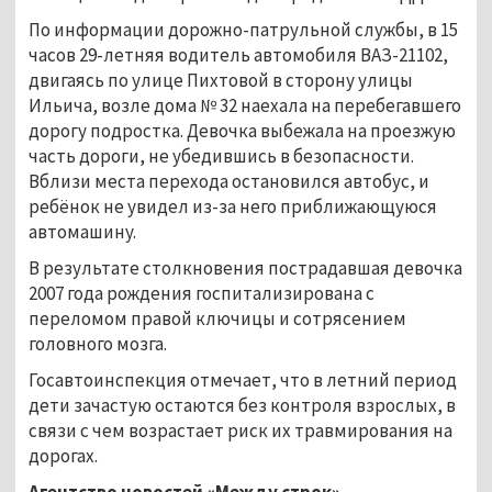
По информации дорожно-патрульной службы, в 15
часов 29-летняя водитель автомобиля ВАЗ-21102,
двигаясь по улице Пихтовой в сторону улицы
Ильича, возле дома № 32 наехала на перебегавшего
дорогу подростка. Девочка выбежала на проезжую
часть дороги, не убедившись в безопасности.
Вблизи места перехода остановился автобус, и
ребёнок не увидел из-за него приближающуюся
автомашину.
В результате столкновения пострадавшая девочка
2007 года рождения госпитализирована с
переломом правой ключицы и сотрясением
головного мозга.
Госавтоинспекция отмечает, что в летний период
дети зачастую остаются без контроля взрослых, в
связи с чем возрастает риск их травмирования на
дорогах.
Агентство новостей «Между строк»