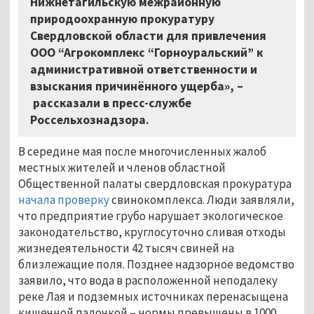
Нижнетагильскую межрайонную
природоохранную прокуратуру
Свердловской области для привлечения
ООО “Агрокомплекс “Горноуральский” к
административной ответственности и
взыскания причинённого ущерба», –
рассказали в пресс-службе
Россельхознадзора.
В середине мая после многочисленных жалоб
местных жителей и членов областной
Общественной палаты свердловская прокуратура
начала проверку
свинокомплекса. Люди заявляли,
что предприятие грубо нарушает экологическое
законодательство, круглосуточно сливая отходы
жизнедеятельности 42 тысяч свиней на
близлежащие поля. Позднее надзорное ведомство
заявило, что вода в расположенной неподалеку
реке Лая и подземных источниках перенасыщена
кишечной палочкой – нормы превышены в 1000