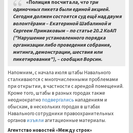
«Полиция посчита
ла, что три
одиночных пикета были единой акцией.
Сегодня должен состоятся суд ещё над двумя
волонтёрами – Екатериной Шабалиной и
Сергеем Примаковым – по статье 20.2 КоАП
("Нарушение установленного порядка
организации либо проведения собрания,
митинга, демонстрации, шествия или
пикетирования"), – сообщил Ворсин.
Напомним, с начала июля штабы Навального
сталкиваются с многочисленными проблемами
при открытии, в частности с арендой помещений.
Кроме того, штабы в разных городах также
неоднократно
подвергались
нападениям и
обыскам, в нескольких городах в штабах
Навального сотрудники правоохранительных
органов
изъяли
агитационные материалы.
Агентство новостей «Между строк»