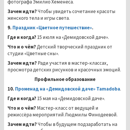
фотографа Эмилио Хеменеса.
Зачем идти?
Чтобы увидеть сочетание красоты
женского тела и игры света.
9.
Праздник «Цветное путешествие»
.
Где и когда?
15 июля на «Демидовской даче».
Что и о чём?
Детский творческий праздник от
студии «Цветные сны».
Зачем идти?
Ради участия в мастер-классах,
просмотра детских рисунков и красочных эмоций.
Профильное образование
10
.
Променад на «Демидовской даче»
Tamadoba
.
Где и когда?
15 мая на «Демидовской даче».
Что и о чём?
Мастер-класс от ведущей и
режиссёра мероприятий Людмилы Финодеевой.
Зачем идти?
Чтобы в будущем подзаработать на