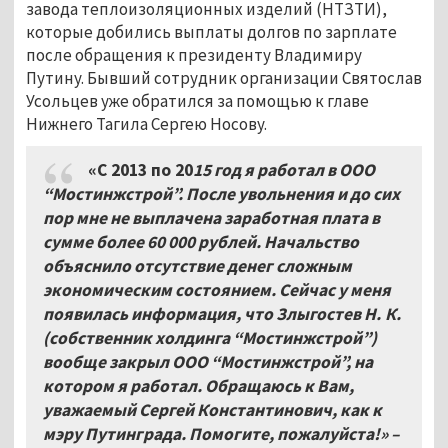
завода теплоизоляционных изделий (НТЗТИ),
которые добились выплаты долгов по зарплате
после обращения к президенту Владимиру
Путину. Бывший сотрудник организации Святослав
Усольцев уже обратился за помощью к главе
Нижнего Тагила Сергею Носову.
«С 2013 по 20
15 год я работал в ООО
“Мостинжстрой”. После увольнения и до сих
пор мне не выплачена заработная плата в
сумме более 60 000 рублей. Начальство
объяснило отсутствие денег сложным
экономическим состоянием. Сейчас у меня
появилась информация, что Злыгостев Н. К.
(собственник холдинга “Мостинжстрой”)
вообще закрыл ООО “Мостинжстрой”, на
котором я работал. Обращаюсь к Вам,
уважаемый Сергей Константинович, как к
мэру Путинграда. Помогите, пожалуйста!» –