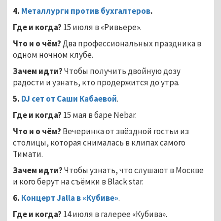
4.
Металлурги против бухгалтеров
.
Где и когда?
15 июля в «Ривьере».
Что и о чём?
Два профессиональных праздника в
одном ночном клубе.
Зачем идти?
Чтобы получить двойную дозу
радости и узнать, кто продержится до утра.
5.
DJ
сет от Саши Кабаевой
.
Где и когда?
15 мая в баре Nebar.
Что и о чём?
Вечеринка от звёздной гостьи из
столицы, которая снималась в клипах самого
Тимати.
Зачем идти?
Чтобы узнать, что слушают в Москве
и кого берут на съёмки в Black star.
6.
Концерт
Jalla
в «Кубиве»
.
Где и когда?
14 июля в галерее «Кубива».