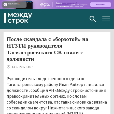
Togg
navig
После скандала с «борзотой» на
НТЗТИ руководителя
Тагилстроевского СК сняли с
должности
14.07.2017 14:07
Руководитель следственного отдела по
Тагилстроевскому району Иван Райхерт лишился
должности, сообщил АН «Между строк» источник в
правоохранительных органах. По словам
собеседника агентства, отставка силовика связана
со скандалом вокруг Нижнетагильского завода
теплоизоляционных изделий (НТЗТИ),