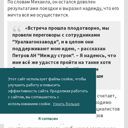
По словам Михаила, он остался доволен
результатами поездки и выразил надежду, что его
мечта всё же осуществится.
«Встреча прошла плодотворно, мы
провели переговоры с сотрудниками
"Уралвагонзавода", и в целом они
поддерживают мою идею,
–
рассказан
Петров АН "Между строк". – Я надеюсь, что
мне всё же удастся пройти на танке хотя
бы полосу препятствий в "Танковом
биатлоне", чтобы доказать, что наши
Этот сайт использует файлы cookie, чтобы
инвалиды способны на многое».
улучшить работу и повысить
эффективность сайта. Продолжая работать
Сотрудник музея УВЗ Евгений Упрямцев считает,
с сайтом, вы соглашаетесь с
что для воплощения идеи уфимца необходимо
использованием cookie.
Узнать больше
задействовать большое количество специалистов
в разных сферах деятельности. Сам Петров
Я согласен
намерен плотно взаимодействовать с