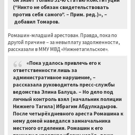
(“Никто не обязан свидетельствовать
против себя самого”. – Прим. ред.)»,
–
добавил Томаров.
Ромашин-младший арестован. Правда, пока по
другой причине
–
за невыплату задолженности,
рассказали в ММУ МВД «Нижнетагильское».
«Пока удалось привлечь его к
ответственности лишь за
административное нарушение, –
рассказала руководитель пресс-службы
ведомства Элина Балуца. – Но дело под
личный контроль взял [начальник полиции
Нижнего Тагила] Ибрагим Абдулкадыров.
После четырёхдневного ареста Ромашина к
нему домой наведался замначальника
местного отделения. Ромашин к его