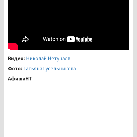
Видео:
Николай Нетунаев
Фото:
Татьяна Гусельникова
АфишаНТ