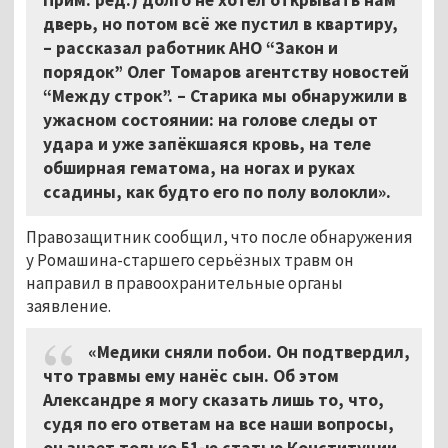
дверь, но потом всё же пустил в квартиру,
–
рассказал работник АНО “Закон и
порядок” Олег Томаров агентству новостей
“Между строк”. – Старика мы обнаружили в
ужасном состоянии: на голове следы от
удара и уже запёкшаяся кровь, на теле
обширная гематома, на ногах и руках
ссадины, как будто его по полу волокли».
Правозащитник сообщил, что после обнаружения
у Ромашина-старшего серьёзных травм он
направил в правоохранительные органы
заявление.
«Медики сняли побои. Он подтвердил,
что травмы ему нанёс сын. Об этом
Александре я могу сказать лишь то, что,
судя по его ответам на все наши вопросы,
он знает только 51-ю статью Конституции