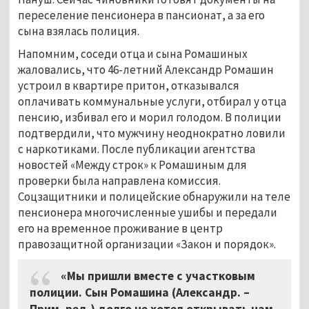
переселение пенсионера в пансионат, а за его
сына взялась полиция.
Напомним, соседи отца и сына Ромашиных
жаловались, что 46-летний Александр Ромашин
устроил в квартире притон, отказывался
оплачивать коммунальные услуги, отбирал у отца
пенсию, избивал его и морил голодом. В полиции
подтвердили, что мужчину неоднократно ловили
с наркотиками. После публикации агентства
новостей «Между строк» к Ромашиным для
проверки была направлена комиссия.
Соцзащитники и полицейские обнаружили на теле
пенсионера многочисленные ушибы и передали
его на временное проживание в центр
правозащитной организации «Закон и порядок».
«Мы пришли вместе с участковым
полиции. Сын Ромашина (Александр. –
Прим. ред.) долго не хотел открывать нам