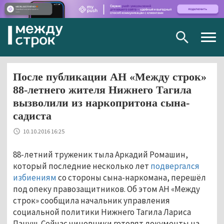
Togg
navig
После публикации АН «Между строк»
88-летнего жителя Нижнего Тагила
вызволили из наркопритона сына-
садиста
10.10.2016 16:25
88-летний труженик тыла Аркадий Ромашин,
который последние несколько лет
подвергался
избиениям
со стороны сына-наркомана, перешёл
под опеку правозащитников. Об этом АН «Между
строк» сообщила начальник управления
социальной политики Нижнего Тагила Лариса
Пануш. Сейчас чиновники готовят документы на