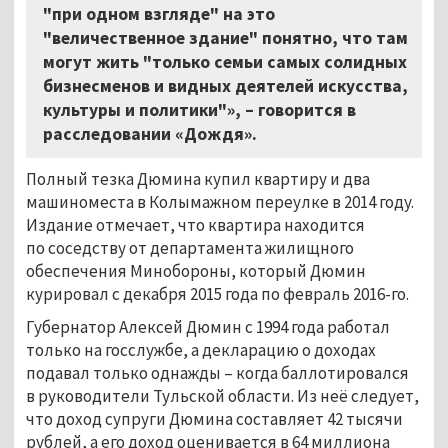
"при одном взгляде" на это
"величественное здание" понятно, что там
могут жить "только семьи самых солидных
бизнесменов и видных деятелей искусства,
культуры и политики"»,
–
говорится в
расследовании «Дождя».
Полный тезка Дюмина купил квартиру и два
машиноместа в Колымажном переулке в 2014 году.
Издание отмечает, что квартира находится
по соседству от департамента жилищного
обеспечения Минобороны, который Дюмин
курировал с декабря 2015 года по февраль 2016-го.
Губернатор Алексей Дюмин с 1994 года работал
только на госслужбе, а декларацию о доходах
подавал только однажды
–
когда баллотировался
в руководители Тульской области. Из неё следует,
что доход супруги Дюмина составляет 42 тысячи
рублей, а его доход оценивается в 64 миллиона