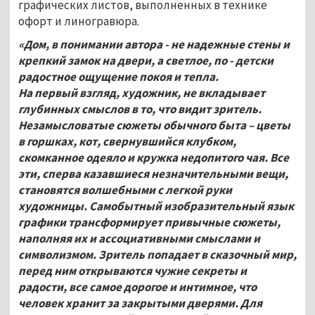
графических листов, выполненных в технике
офорт и линогравюра.
«Дом, в понимании автора - не надежные стены и
крепкий замок на двери, а светлое, по - детски
радостное ощущение покоя и тепла.
На первый взгляд, художник, не вкладывает
глубинных смыслов в то, что видит зритель.
Незамысловатые сюжеты обычного быта – цветы
в горшках, кот, свернувшийся клубком,
скомканное одеяло и кружка недопитого чая. Все
эти, сперва казавшиеся незначительными вещи,
становятся волшебными с легкой руки
художницы. Самобытный изобразительный язык
графики трансформирует привычные сюжеты,
наполняя их и ассоциативными смыслами и
символизмом. Зритель попадает в сказочный мир,
перед ним открываются чужие секреты и
радости, все самое дорогое и интимное, что
человек хранит за закрытыми дверями. Для