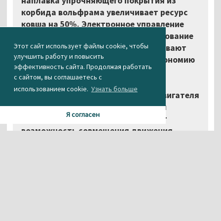
наплавка упрочняющего покрытия из
корбида вольфрама увеличивает ресурс
ковша на 50%. Электронное управление
двигателем и электронное регулирование
Этот сайт использует файлы cookie, чтобы
мощности гидросистемы обеспечивают
улучшить работу и повысить
оптимальные режимы работы и экономию
эффективность сайта. Продолжая работать
топлива. Экскаватор оснащён
с сайтом, вы соглашаетесь с
предпусковым подогревателем с
использованием cookie.
Узнать больше
таймером, облегчающим запуск двигателя
при низких температурах. Функция
Я согласен
"самовытаскивание" обеспечивает
возможность совмещения движения
экскаватора с подтягиванием рабочим
оборудованием, а функция
автоматического увеличения давления при
передвижении экскаватора увеличивает
его проходимость. Система снабжена
современной приборной панелью
управления, которая, кроме