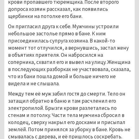
крови пропавшего тюремщика. После второго
допроса хозяин рассказал, как появились
щербинки на потолке его бани.
Он пригласил друга к себе. Мужчины устроили
небольшое застолье прямо в бане. К ним
присоединилась супруга хозяина. В какой-то
момент тот отлучился, а вернувшись, застал жену
в объятиях приятеля. Он набросился на
соперника, схватил его и вывел на улицу. Женщина
в последующих разборках не участвовала, сказала,
что из бани пошла домой и больше ничего не
видела и не слышала.
Между тем её муж забил гостя до смерти. Тело он
затащил обратно в баню и там расчленил его
электропилой. Брызги крови разлетались по
стенам и потолку. Части тела мужчина сбросил в
колодец, сверху накрыл его досками и присыпал
землёй. Потом принялся за уборку в бане. Кровь не
смывалась с дерева, и её пришлось соскребать.