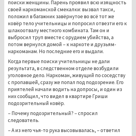
поиски женщины. Парень проявил всю изящность
своей наркоманской смекалки: вызвал такси,
положил в багажник завёрнутое во всё тот же
ковёр тело учительницы и попросил отвезти его к
шлакоотвалу местного комбината. Там он и
выбросил труп вместе с орудием убийства, а
потом вернулся домой – к наркоте и друзьям-
наркоманам. Но последние его и выдали.
Когда первые поиски учительницы не дали
результата, в следственном отделе возбудили
уголовное дело. Наркоман, живущий по соседству
с пропавшей, сразу же попал под подозрение. Его
приятелей начали водить на допросы, и один из
них сообщил, что видел в квартире Гриши
подозрительный ковёр.
– Почему подозрительный? – спросил
следователь.
– А из него чья-то рука высовывалась, – ответил