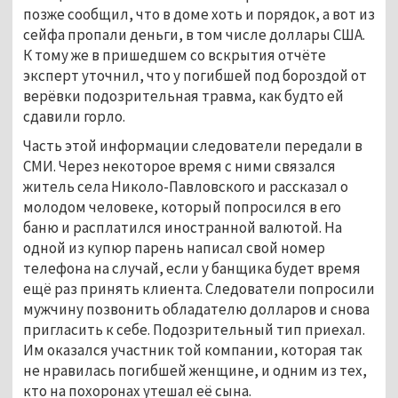
позже сообщил, что в доме хоть и порядок, а вот из
сейфа пропали деньги, в том числе доллары США.
К тому же в пришедшем со вскрытия отчёте
эксперт уточнил, что у погибшей под бороздой от
верёвки подозрительная травма, как будто ей
сдавили горло.
Часть этой информации следователи передали в
СМИ. Через некоторое время с ними связался
житель села Николо-Павловского и рассказал о
молодом человеке, который попросился в его
баню и расплатился иностранной валютой. На
одной из купюр парень написал свой номер
телефона на случай, если у банщика будет время
ещё раз принять клиента. Следователи попросили
мужчину позвонить обладателю долларов и снова
пригласить к себе. Подозрительный тип приехал.
Им оказался участник той компании, которая так
не нравилась погибшей женщине, и одним из тех,
кто на похоронах утешал её сына.