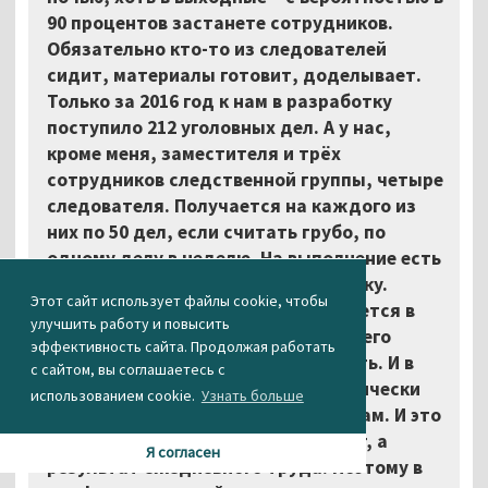
90 процентов застанете сотрудников.
Обязательно кто-то из следователей
сидит, материалы готовит, доделывает.
Только за 2016 год к нам в разработку
поступило 212 уголовных дел. А у нас,
кроме меня, заместителя и трёх
сотрудников следственной группы, четыре
следователя. Получается на каждого из
них по 50 дел, если считать грубо, по
одному делу в неделю. На выполнение есть
сроки, и попробуй допустить ошибку.
Этот сайт использует файлы cookie, чтобы
Обычный рабочий день заканчивается в
улучшить работу и повысить
18:00, а у нас это время для вечернего
эффективность сайта. Продолжая работать
совещания, потом дальше работать. И в
с сайтом, вы соглашаетесь с
таком режиме мы раскрыли практически
использованием cookie.
Узнать больше
все преступления по горячим следам. И это
не какой-нибудь особенный подвиг, а
Я согласен
результат ежедневного труда. Поэтому в