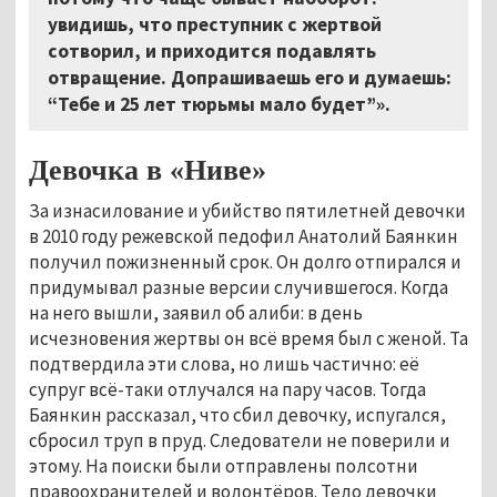
увидишь, что преступник с жертвой
сотворил, и приходится подавлять
отвращение. Допрашиваешь его и думаешь:
“Тебе и 25 лет тюрьмы мало будет”».
Девочка в «Ниве»
За изнасилование и убийство пятилетней девочки
в 2010 году режевской педофил Анатолий Баянкин
получил пожизненный срок. Он долго отпирался и
придумывал разные версии случившегося. Когда
на него вышли, заявил об алиби: в день
исчезновения жертвы он всё время был с женой. Та
подтвердила эти слова, но лишь частично: её
супруг всё-таки отлучался на пару часов. Тогда
Баянкин рассказал, что сбил девочку, испугался,
сбросил труп в пруд. Следователи не поверили и
этому. На поиски были отправлены полсотни
правоохранителей и волонтёров. Тело девочки