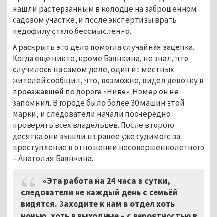
нашли растерзанным в колодце на заброшенном
садовом участке, и после экспертизы врать
педофилу стало бессмысленно.
А раскрыть это дело помогла случайная зацепка.
Когда ещё никто, кроме Баянкина, не знал, что
случилось на самом деле, один из местных
жителей сообщил, что, возможно, видел девочку в
проезжавшей по дороге «Ниве». Номер он не
запомнил. В городе было более 30 машин этой
марки, и следователи начали поочерёдно
проверять всех владельцев. После второго
десятка они вышли на ранее уже судимого за
преступление в отношении несовершеннолетнего
– Анатолия Баянкина.
«Эта работа на 24 часа в сутки,
следователи не каждый день с семьёй
видятся. Заходите к нам в отдел хоть
ночью, хоть в выходные – с вероятностью в