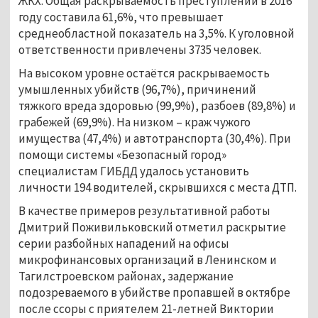
ЖКХ. Общая раскрываемость преступлений в 2016
году составила 61,6%, что превышает
среднеобластной показатель на 3,5%. К уголовной
ответственности привлечены 3735 человек.
На высоком уровне остаётся раскрываемость
умышленных убийств (96,7%), причинений
тяжкого вреда здоровью (99,9%), разбоев (89,8%) и
грабежей (69,9%). На низком – краж чужого
имущества (47,4%) и автотранспорта (30,4%). При
помощи системы «Безопасный город»
специалистам ГИБДД удалось установить
личности 194 водителей, скрывшихся с места ДТП.
В качестве примеров результативной работы
Дмитрий Поживильковский отметил раскрытие
серии разбойных нападений на офисы
микрофинансовых организаций в Ленинском и
Тагилстроевском районах, задержание
подозреваемого в убийстве пропавшей в октябре
после ссоры с приятелем 21-летней Виктории