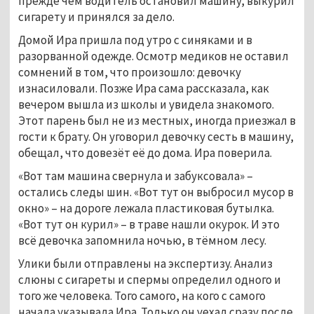
прежде чем водитель остановил машину, выкурил
сигарету и принялся за дело.
Домой Ира пришла под утро с синяками и в
разорванной одежде. Осмотр медиков не оставил
сомнений в том, что произошло: девочку
изнасиловали. Позже Ира сама рассказала, как
вечером вышла из школы и увидела знакомого.
Этот парень был не из местных, иногда приезжал в
гости к брату. Он уговорил девочку сесть в машину,
обещал, что довезёт её до дома. Ира поверила.
«Вот там машина свернула и забуксовала» –
остались следы шин. «Вот тут он выбросил мусор в
окно» – на дороге лежала пластиковая бутылка.
«Вот тут он курил» – в траве нашли окурок. И это
всё девочка запомнила ночью, в тёмном лесу.
Улики были отправлены на экспертизу. Анализ
слюны с сигареты и спермы определил одного и
того же человека. Того самого, на кого с самого
начала указывала Ира. Только он уехал сразу после