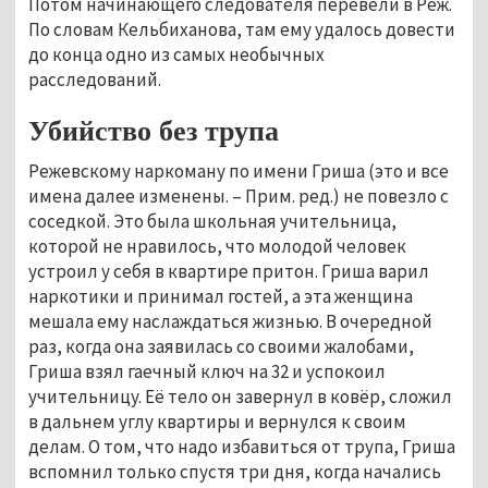
Потом начинающего следователя перевели в Реж.
По словам Кельбиханова, там ему удалось довести
до конца одно из самых необычных
расследований.
Убийство без трупа
Режевскому наркоману по имени Гриша (это и все
имена далее изменены. – Прим. ред.) не повезло с
соседкой. Это была школьная учительница,
которой не нравилось, что молодой человек
устроил у себя в квартире притон. Гриша варил
наркотики и принимал гостей, а эта женщина
мешала ему наслаждаться жизнью. В очередной
раз, когда она заявилась со своими жалобами,
Гриша взял гаечный ключ на 32 и успокоил
учительницу. Её тело он завернул в ковёр, сложил
в дальнем углу квартиры и вернулся к своим
делам. О том, что надо избавиться от трупа, Гриша
вспомнил только спустя три дня, когда начались