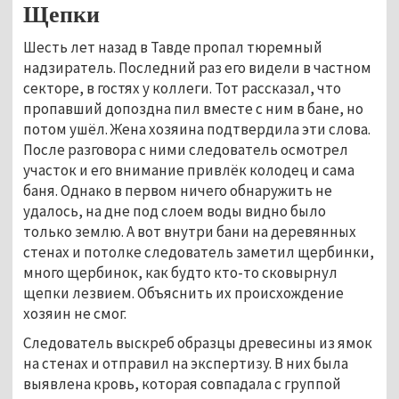
Щепки
Шесть лет назад в Тавде пропал тюремный
надзиратель. Последний раз его видели в частном
секторе, в гостях у коллеги. Тот рассказал, что
пропавший допоздна пил вместе с ним в бане, но
потом ушёл. Жена хозяина подтвердила эти слова.
После разговора с ними следователь осмотрел
участок и его внимание привлёк колодец и сама
баня. Однако в первом ничего обнаружить не
удалось, на дне под слоем воды видно было
только землю. А вот внутри бани на деревянных
стенах и потолке следователь заметил щербинки,
много щербинок, как будто кто-то сковырнул
щепки лезвием. Объяснить их происхождение
хозяин не смог.
Следователь выскреб образцы древесины из ямок
на стенах и отправил на экспертизу. В них была
выявлена кровь, которая совпадала с группой