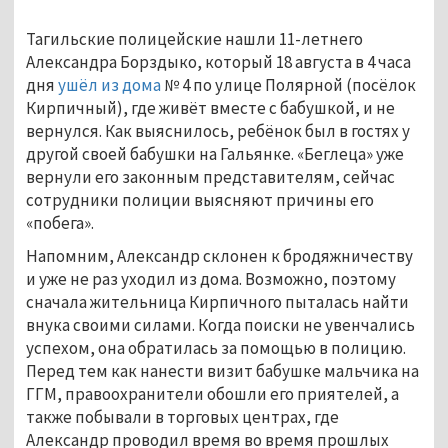
Тагильские полицейские нашли 11-летнего
Александра Борздыко, который 18 августа в 4 часа
дня
ушёл из дома
№ 4 по улице Полярной (посёлок
Кирпичный), где живёт вместе с бабушкой, и не
вернулся. Как выяснилось, ребёнок был в гостях у
другой своей бабушки на Гальянке. «Беглеца» уже
вернули его законным представителям, сейчас
сотрудники полиции выясняют причины его
«побега».
Напомним, Александр склонен к бродяжничеству
и уже не раз уходил из дома. Возможно, поэтому
сначала жительница Кирпичного пыталась найти
внука своими силами. Когда поиски не увенчались
успехом, она обратилась за помощью в полицию.
Перед тем как нанести визит бабушке мальчика на
ГГМ, правоохранители обошли его приятелей, а
также побывали в торговых центрах, где
Александр проводил время во время прошлых