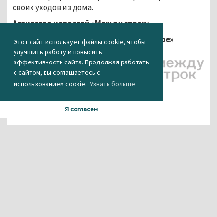
своих уходов из дома.
Агентство новостей «Между строк»
Фото: МУ МВД России «Нижнетагильское»
Этот сайт использует файлы cookie, чтобы
улучшить работу и повысить
эффективность сайта. Продолжая работать
с сайтом, вы соглашаетесь с
использованием cookie.
Узнать больше
Я согласен
Материалы данного сайта содержат информацию,