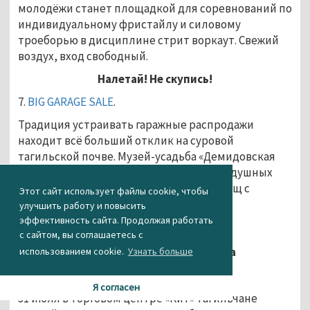
молодёжи станет площадкой для соревнований по
индивидуальному фристайлу и силовому
троеборью в дисциплине стрит воркаут. Свежий
воздух, вход свободный.
Налетай! Не скупись!
7.
BIG GARAGE SALE
.
Традиция устраивать гаражные распродажи
находит всё больший отклик на суровой
тагильской почве. Музей-усадьба «Демидовская
дача» 30 июля приглашает всех неравнодушных
окунуться в ураган шоппинга и «сокровищ с
Этот сайт использует файлы cookie, чтобы
антресолей».
улучшить работу и повысить
эффективность сайта. Продолжая работать
с сайтом, вы соглашаетесь с
Всякая душа празднику рада
использованием cookie.
Узнать больше
8.
Фест красок
.
Я согласен
31 июля в торговом центре «Кит» тагильчане