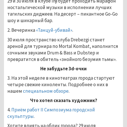
29 и 30 июля в клубе Inji будет проходить марафон
ностальгической музыки в исполнении лучших
тагильских диджеев. На десерт – пикантное Go-Go
шоу и шикарный бар.
2. Вечеринка
«Танцуй-убивай»
.
30 июля пространство клуба Drebezgi станет
ареной для турнира по Mortal Kombat, наполнится
сочными звуками Drum & Bass и Dubstep и
превратится в обитель «знойного безумия тьмы».
Не забудьте 3
d
-очки
3. На этой неделе в кинотеатрах города стартуют
четыре свежие киноленты. Подробнее о них в
нашем
специальном обзоре
.
Что хотел сказать художник?
4.
Приём работ II Симпозиума городской
скульптуры
.
Хотите влиять на облик города? 29 июля