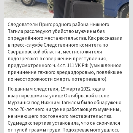
Следователи Пригородного района Нижнего
Тагила расследуют убийство мужчины без
определённого места жительства. Как рассказали
в пресс-службе Следственного комитета по
Свердловской области, местного жителя
подозревают в совершении преступления,
предусмотренного ч. 4 ст. 111 УК РФ (умышленное
причинение тяжкого вреда здоровью, повлёкшее
по неосторожности смерть потерпевшего).
По данным следствия, 19 марта 2022 года в
квартире дома на улице Октябрьской в селе
Мурзинка под Нижним Тагилом было обнаружено
тело 70-летнего нигде не работающего мужчины,
не имеющего постоянного места жительства.
Судмедэкспертиза установила, что он скончался
от тупой травмы груди. Подозреваемого удалось