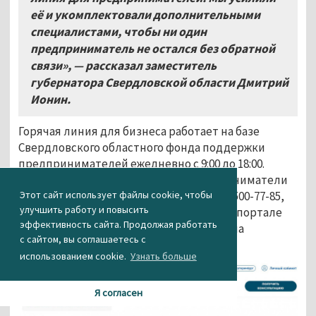
её и укомплектовали дополнительными
специалистами, чтобы ни один
предприниматель не остался без обратной
связи», — рассказал заместитель
губернатора Свердловской области Дмитрий
Ионин.
Горячая линия для бизнеса работает на базе
Свердловского областного фонда поддержки
предпринимателей ежедневно с 9:00 до 18:00.
Обратиться за консультацией предприниматели
Этот сайт использует файлы cookie, чтобы
могут по бесплатному телефону 8 (800) 500-77-85,
улучшить работу и повысить
написав в онлайн-чат на
сайте СОФПП
и портале
эффективность сайта. Продолжая работать
66msp.ru
, а также отправив обращение на
с сайтом, вы соглашаетесь с
электронную почту sof@sofp.ru.
использованием cookie.
Узнать больше
Я согласен