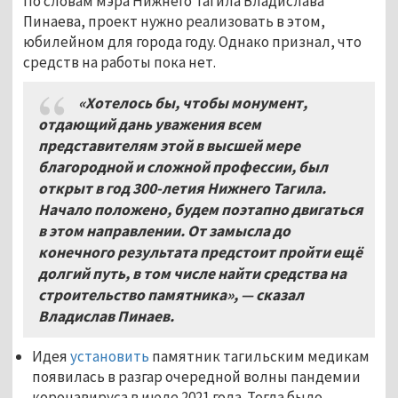
По словам мэра Нижнего Тагила Владислава
Пинаева, проект нужно реализовать в этом,
юбилейном для города году. Однако признал, что
средств на работы пока нет.
«Хотелось бы, чтобы монумент,
отдающий дань уважения всем
представителям этой в высшей мере
благородной и сложной профессии, был
открыт в год 300-летия Нижнего Тагила.
Начало положено, будем поэтапно двигаться
в этом направлении. От замысла до
конечного результата предстоит пройти ещё
долгий путь, в том числе найти средства на
строительство памятника», — сказал
Владислав Пинаев.
Идея
установить
памятник тагильским медикам
появилась в разгар очередной волны пандемии
коронавируса в июле 2021 года. Тогда было