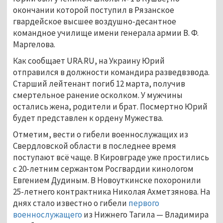
окончании которой поступил в Рязанское
гвардейское высшее воздушно-десантное
командное училище имени генерала армии В. Ф.
Маргелова.
Как сообщает URA.RU, на Украину Юрий
отправился в должности командира разведвзвода.
Старший лейтенант погиб 12 марта, получив
смертельное ранение осколком. У мужчины
остались жена, родители и брат. Посмертно Юрий
будет представлен к ордену Мужества.
Отметим, вести о гибели военнослужащих из
Свердловской области в последнее время
поступают всё чаще. В Кировграде уже простились
с 20-летним сержантом Росгвардии кинологом
Евгением Дудиным. В Новоуткинске похоронили
25-летнего контрактника Николая Ахметзянова. На
днях стало известно о гибели
первого
военнослужащего
из Нижнего Тагила — Владимира