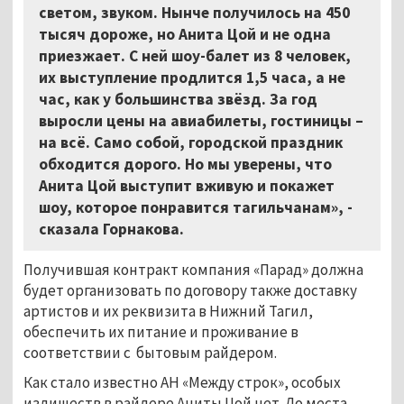
светом, звуком. Нынче получилось на 450
тысяч дороже, но Анита Цой и не одна
приезжает. С ней шоу-балет из 8 человек,
их выступление продлится 1,5 часа, а не
час, как у большинства звёзд. За год
выросли цены на авиабилеты, гостиницы –
на всё. Само собой, городской праздник
обходится дорого. Но мы уверены, что
Анита Цой выступит вживую и покажет
шоу, которое понравится тагильчанам», -
сказала Горнакова.
Получившая контракт компания «Парад» должна
будет организовать по договору также доставку
артистов и их реквизита в Нижний Тагил,
обеспечить их питание и проживание в
соответствии с бытовым райдером.
Как стало известно АН «Между строк», особых
излишеств в райдере Аниты Цой нет. До места