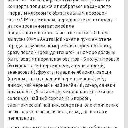
концерта певица хочет добраться на самолёте
«первым классом» с обязательным проходом
через VIP-терминалы, передвигаться по городу –
на тонированном автомобиле
представительского класса не позже 2011 года
выпуска. Жить Анита Цой хочет в лучшем отеле
города, в лучшем номере или втором по классу
сразу после «Президентского». В номере должны
быть: вода минеральная без газа – 6 полулитровых
бутылок, соки (персиковый, апельсиновый,
ананасовый), фрукты (сладкие яблоки), овощи
(огурцы, салат, сладкий перец, зелень), мёд,
лимон, чай чёрный и чай зелёный, сахар, сливки
или молоко, банка кофе, миндальные орехи (не
солёные), чайный сервиз на 5 персон,
электрический чайник, салфетки, электрические
весы, зеркало во весь рост, ваза для цветов и
пепельница.
Также принимающая сторона должна обеспечить