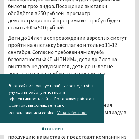
билеты трёх видов. Посещение выставки
обойдётся в 350 рублей, просмотр
демонстрационной программы с трибун будет
стоить 300 и 500 рублей.
Дети до 14 лет в сопровождении взрослых смогут
пройти на выставку бесплатно и только 11-12
сентября. Согласно требованиям службы
безопасности ФКП «НТИИМ», дети до 7 лет на
выставку не допускаются, дети до 10 лет не
допускаются на трибуны для просмотра
демонстрационной программы.
Этот сайт использует файлы cookie, чтобы
Также «Уралвагонзавод» позаботился о
улучшить работу и повысить
качественной картинке мероприятия.
эффективность сайта. Продолжая работать
Трансляцией выставки займётся компания
с сайтом, вы соглашаетесь с
«Панорама», которая показала миру Олимпиаду в
использованием cookie.
Узнать больше
Сочи.
Я согласен
Помимо российских предприятий свою
продукцию на выставке представят компании из