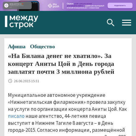
Togg
navig
Афиша
Общество
«На Билана денег не хватило». За
концерт Аниты Цой в День города
заплатят почти 3 миллиона рублей
26.06.2015 15:31
Муниципальное автономное учреждение
«Нижнетагильская филармония» провела закупку
на услуги по организации концерта Аниты Цой. Как
писало
наше агентство, 44-летняя певица
выступит в Нижнем Тагиле 8 августа – в День
города-2015. Согласно информации, размещённой