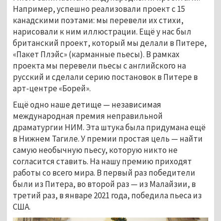
Например, успешно реализовали проект с 15
канадскими поэтами: мы перевели их стихи,
нарисовали к ним иллюстрации. Ещё у нас был
британский проект, который мы делали в Питере,
«Пакет Плэйс» (карманные пьесы). В рамках
проекта мы перевели пьесы с английского на
русский и сделали серию постановок в Питере в
арт-центре «Борей».
Ещё одно наше детище — независимая
международная премия неправильной
драматургии НИМ. Эта штука была придумана ещё
в Нижнем Тагиле. У премии простая цель — найти
самую необычную пьесу, которую никто не
согласится ставить. На нашу премию приходят
работы со всего мира. В первый раз победители
были из Питера, во второй раз — из Малайзии, в
третий раз, в январе 2021 года, победила пьеса из
США.