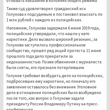
отбывать наказание в колониях общего режима.
Также суд удовлетворил гражданский иск
Голунова к подсудимым и постановил взыскать по
1 млн рублей с каждого из полицейских.
Напомним, Голунова задержали 6 июня 2019 года,
полицейские утверждали, что нашли у него
наркотики. Дело вызвало широкий резонанс, за
Голунова заступилось профессиональное
сообщество, прошёл ряд акций протеста. 11 июня
прошлого года дело прекратили за
недоказанностью. Позже обвинения с журналиста
были сняты, его признали потерпевшим.
Голунов требовал возбудить дело на полицейских,
подбросивших ему наркотики, но поначалу его
заявление оставалось без внимания. Уголовное
дело в отношении полицейских было возбуждено
после того, как вопрос о Голунове задали
президенту России Владимиру Путину на пресс-
конференции.