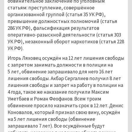
обвинительное заключение по уголовным
статьям: преступление, совершённое
организованной группой (статья 35 УК РФ),
превышение должностных полномочий (статья
286 УК РФ), фальсификация результатов
оперативно-разыскной деятельности (статья 303
УК РФ), незаконный оборот наркотиков (статья 228
УК РФ).
Игорь Ляховец осуждён на 12 лет лишения свободы
с запретом занимать должности в полиции на
5 лет, обвинение запрашивало для него 16 лет
лишения свободы. Акбар Сергалиев получил 8 лет
лишения свободы и запрет на работу в полиции на
4 года, такое же наказание получили Максим
Уметбаев и Роман Феофанов. Всем троим
обвинение просило назначить срок в 12 лет. Денис
Коновалов, который признал свою вину, осуждён
на 5 лет лишения свободы (обвинение
запрашивало 7 лет). Все осуждённые будут