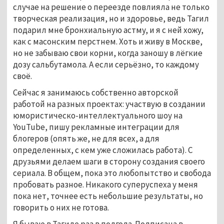
случае на решение о переезде повлияла не только
творческая реализация, но и здоровье, ведь Тагил
подарил мне бронхиальную астму, и я с ней хожу,
как с масонским перстнем. Хоть и живу в Москве,
но не забываю свои корни, когда заношу в лёгкие
дозу сальбутамола. А если серьёзно, то каждому
своё.
Сейчас я занимаюсь собственно авторской
работой на разных проектах: участвую в создании
юмористическо-интеллектуального шоу на
YouTube, пишу рекламные интеграции для
блогеров (опять же, не для всех, а для
определенных, с кем уже сложилась работа). С
друзьями делаем шаги в сторону создания своего
сериала. В общем, пока это любопытство и свобода
пробовать разное. Никакого суперуспеха у меня
пока нет, точнее есть небольшие результаты, но
говорить о них не готова.