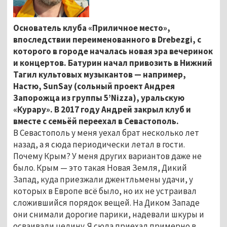
Основатель клуба «Приличное место»,
впоследствии переименованного в Drebezgi, с
которого в городе началась новая эра вечеринок
и концертов. Батурин начал привозить в Нижний
Тагил культовых музыкантов — например,
Настю, SunSay (сольный проект Андрея
Запорожца из группы 5’Nizza), уральскую
«Курару». В 2017 году Андрей закрыл клуб и
вместе с семьёй переехал в Севастополь.
В Севастополь у меня уехал брат несколько лет
назад, а я сюда периодически летал в гости.
Почему Крым? У меня других вариантов даже не
было. Крым — это такая Новая Земля, Дикий
Запад, куда приезжали джентльмены удачи, у
которых в Европе всё было, но их не устраивал
сложившийся порядок вещей. На Диком Западе
они снимали дорогие парики, надевали шкуры и
осваивали целину. Я сюда приехал примерно в