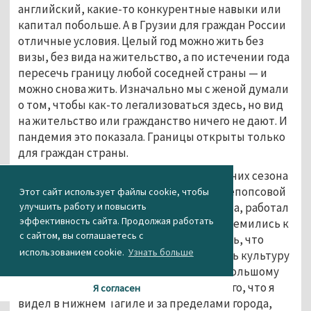
английский, какие-то конкурентные навыки или
капитал побольше. А в Грузии для граждан России
отличные условия. Целый год можно жить без
визы, без вида на жительство, а по истечении года
пересечь границу любой соседней страны — и
можно снова жить. Изначально мы с женой думали
о том, чтобы как-то легализоваться здесь, но вид
на жительство или гражданство ничего не дают. И
пандемия это показала. Границы открыты только
для граждан страны.
«Гору» я открыл летом 2016-го и три летних сезона
делал ивенты, вечеринки. Я вырос на непопсовой
Этот сайт использует файлы cookie, чтобы
тусовке, на вечеринках Андрея Нельсона, работал
улучшить работу и повысить
эффективность сайта. Продолжая работать
в проектах Андрея Батурина. Мы все стремились к
с сайтом, вы соглашаетесь с
чему-то интересному, хотели проверить, что
использованием cookie.
Узнать больше
зайдёт публике, а что не зайдёт, развить культуру
вечеринок «некабачного» формата. По большому
счёту «Гора» — это концентрация лучшего, что я
Я согласен
видел в Нижнем Тагиле и за пределами города,