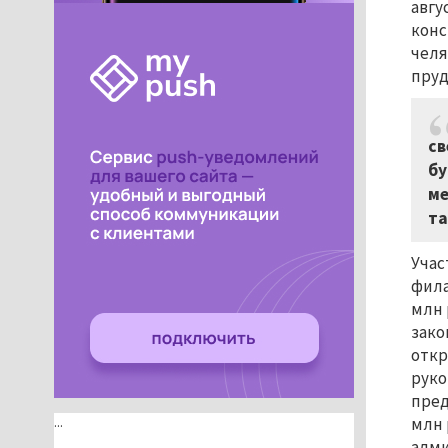
авгу
конс
челя
пруд
св
бу
ме
та
Учас
фила
млн 
зако
откр
руко
пред
...
млн 
адми