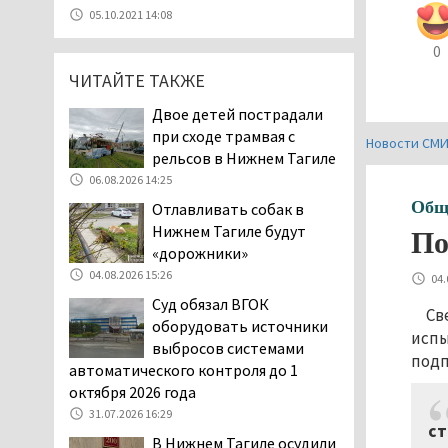
Эксперты назвали
05.10.2021 14:08
причины массового мора
рыбы в Свердловской
0
области
ЧИТАЙТЕ ТАКЖЕ
05.08.2026 16:31
Двое детей пострадали
Осуждённый за убийство
при сходе трамвая с
Новости СМ
тагильского хоккеиста
рельсов в Нижнем Тагиле
Александра Чумарина
06.08.2026 14:25
Самат Хазипов в очередной раз
Общ
Отлавливать собак в
попал на скамью подсудимых
Нижнем Тагиле будут
По
05.08.2026 15:28
«дорожники»
Уральского депутата
04.08.2026 15:26
04.
Госдумы Ильтякова,
Суд обязал ВГОК
назвавшего незамужних
Св
оборудовать источники
женщин неполноценными людьми, а
испы
выбросов системами
неженатых мужчин — инвалидами,
подп
автоматического контроля до 1
проверит прокуратура (ВИДЕО)
октября 2026 года
05.08.2026 14:40
31.07.2026 16:29
На водоёмах
ст
В Нижнем Тагиле осудили
Свердловской области с