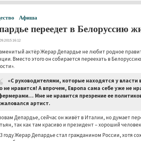
ество
Афиша
пардье переедет в Белоруссию ж
09.2015 16:12
аменитый актёр Жерар Депардье не любит родное правит
ции. Вместо этого он собирается переехать в Белоруссию
ости».
«С руководителями, которые находятся у власти 
о не нравится! А впрочем, Европа сама себе уже не н
фермерами… Мне не нравится презрение ее политиков.
жаловался артист.
ловам Депардье, сейчас он живёт в Италии, но думает пе
тьян, так как там красиво и президент – хороший человек
13 году Жерар Депардье стал гражданином России, хотя со