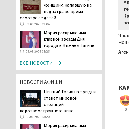
ми
женщину, напавшую на
начала купального сезона
те
педиатра во время
погиб 21 человек
Кр
осмотра её детей
05.08.2026 14:05
по
03.08.2026 12:04
Нижний Тагил на три дня
Мэрия раскрыла имя
станет мировой
Член
главной звезды Дня
столицей
мони
города в Нижнем Тагиле
короткометражного кино
Аген
05.08.2026 11:26
05.08.2026 13:20
Мэрия раскрыла имя
ВСЕ НОВОСТИ
главной звезды Дня
города в Нижнем Тагиле
05.08.2026 11:26
НОВОСТИ АФИШИ
КА
В Нижнем Тагиле
Нижний Тагил на три дня
разыскивают 45-летнего
станет мировой
Виталия Говорухина
столицей
05.08.2026 11:10
0
короткометражного кино
Во втором квартале
05.08.2026 13:20
текущего года
Мэрия раскрыла имя
мошенники украли у