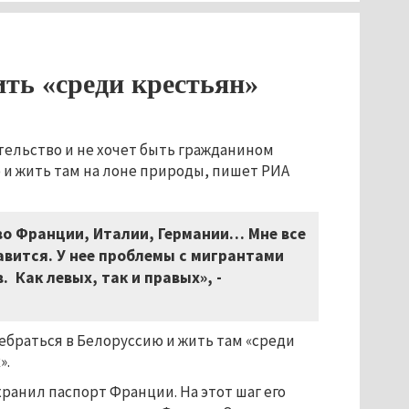
ить «среди крестьян»
ельство и не хочет быть гражданином
 и жить там на лоне природы, пишет РИА
во Франции, Италии, Германии… Мне все
равится. У нее проблемы с мигрантами
 Как левых, так и правых», -
ребраться в Белоруссию и жить там «среди
».
хранил паспорт Франции. На этот шаг его