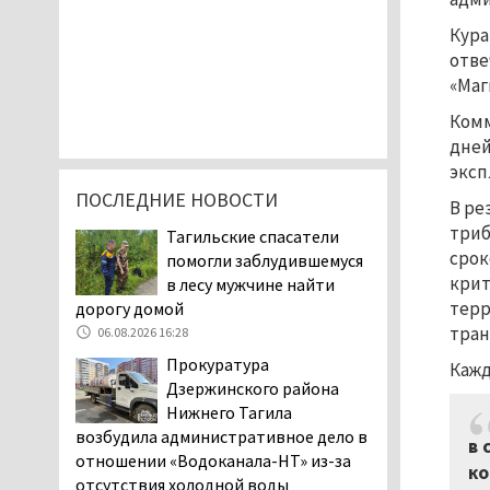
Кура
отве
«Маг
Комм
дней
эксп
ПОСЛЕДНИЕ НОВОСТИ
В ре
триб
Тагильские спасатели
срок
помогли заблудившемуся
крит
в лесу мужчине найти
терр
дорогу домой
тран
06.08.2026 16:28
Прокуратура
Кажд
Дзержинского района
Нижнего Тагила
возбудила административное дело в
в 
отношении «Водоканала-НТ» из-за
ко
отсутствия холодной воды