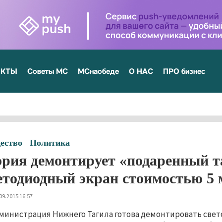
ЕКТЫ
Советы МС
МСнаобеде
О НАС
ПРО бизнес
ество
Политика
рия демонтирует «подаренный т
етодиодный экран стоимостью 5
09.2015 16:57
министрация Нижнего Тагила готова демонтировать свет