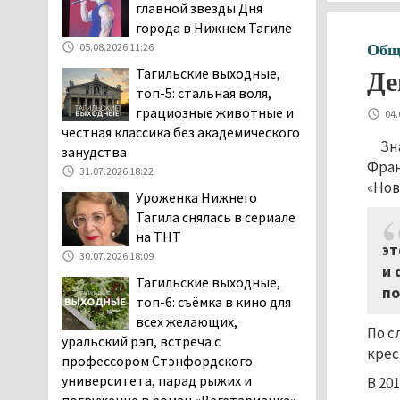
главной звезды Дня
клиентов российских банков 7,4 млрд
города в Нижнем Тагиле
рублей
05.08.2026 11:26
Общ
05.08.2026 10:58
Тагильские выходные,
Де
Жителей центра Нижнего
топ-5: стальная воля,
Тагила напугала система
грациозные животные и
04.
оповещения о
честная классика без академического
заложенной бомбе
Зн
занудства
04.08.2026 17:57
Фран
31.07.2026 18:22
«Нов
«Выезжать на круговое
Уроженка Нижнего
движение здесь очень
Тагила снялась в сериале
опасно: машин, которые
на ТНТ
надо пропускать, почти не видно».
эт
30.07.2026 18:09
Тагильчане пожаловались на плохой
и 
Тагильские выходные,
обзор из-за высокой травы у дороги
по
топ-6: съёмка в кино для
на перекрёстке улиц Серова и
всех желающих,
Первомайской
По с
уральский рэп, встреча с
04.08.2026 16:53
крес
профессором Стэнфордского
Отлавливать собак в
университета, парад рыжих и
В 20
Нижнем Тагиле будут