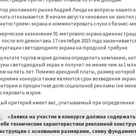
тор рекламного рынка Андрей Ленда на вопросы нашего 
чать отказывается. В начале августа чиновник не захотел
нитостроем» экрана и комментировать слухи о бизнес-мо
ерческое назначение 91-метрового экрана администраци
 после его демонтажа. 17 сентября 2015 года заканчиваетс
луатации светодиодного экрана на городской трибуне.
зультате торгов мэрия должна определить компанию, кото
уны светодиодный экран и получит не менее чем за 1 млн
ом на пять лет. Помимо арендной платы, размер которой 
ериями конкурса также являются срок возведения экран
итории и процентная доля социальной рекламы (не мене
слировать мэрия.
ый критерий имеет вес, учитываемый при определении 
«Заявка на участие в конкурсе должна содержат
себе технические характеристики рекламной констру
нструкции с основными размерами, схему фундамента