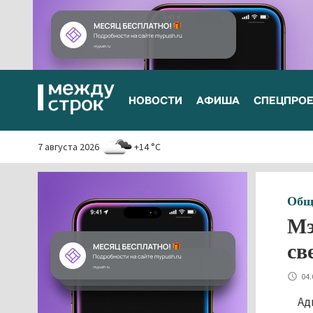
НОВОСТИ
АФИША
СПЕЦПРО
7 августа 2026
+14 °C
Общ
Мэ
св
04.
Ад