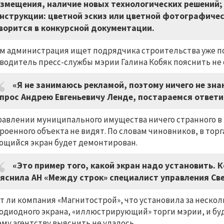
змещения, наличие новых технологических решений;
нструкции: цветной эскиз или цветной фотографичес
ворится в конкурсной документации.
м администрация ищет подрядчика строительства уже по
водитель пресс-службы мэрии Галина Кобяк пояснить не 
«Я не занимаюсь рекламой, поэтому ничего не зна
прос Андрею Евгеньевичу Ленде, постараемся ответит
равлении муниципального имущества ничего странного в
роенного объекта не видят. По словам чиновников, в торг
щийся экран будет демонтирован.
«Это пример того, какой экран надо установить. К
яснила АН «Между строк» специалист управления Све
т ли компания «Магнитострой», что установила за неско
одиодного экрана, «иллюстрирующий» торги мэрии, и буд
му агентству выяснить не удалось.