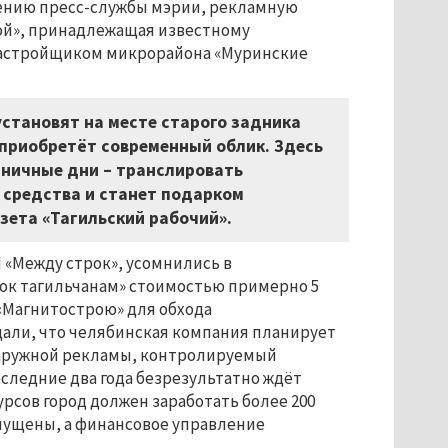
бщению пресс-службы мэрии, рекламную
ой», принадлежащая известному
застройщиком микрорайона «Муринские
становят на месте старого задника
 приобретёт современный облик. Здесь
дничные дни – транслировать
 средства и станет подарком
зета «Тагильский рабочий».
 «Между строк», усомнились в
ок тагильчанам» стоимостью примерно 5
«Магнитострою» для обхода
бщали, что челябинская компания планирует
наружной рекламы, контролируемый
ледние два года безрезультатно ждёт
урсов город должен заработать более 200
апущены, а финансовое управление