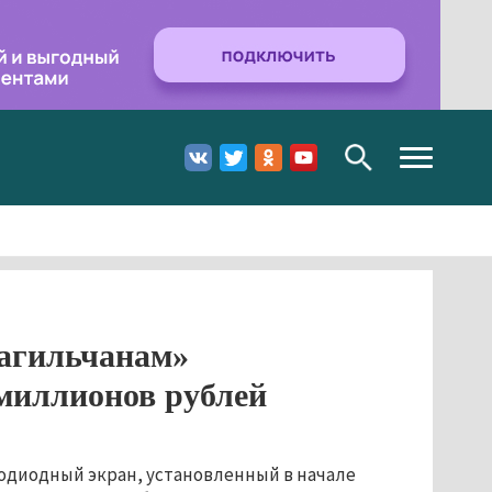
Toggle
navigation
агильчанам»
 миллионов рублей
одиодный экран, установленный в начале