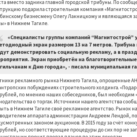
ста вместо задника главной городской трибуны. По соо
трукцию подарила строительная компания «Магнитостр
бинскому бизнесмену Олегу Лакницкому и являющаяся 
ы» в Нижнем Тагиле.
«Специалисты группы компаний “Магнитострой” у
етодиодный экран размером 13 на 7 метров. Трибуна
дут демонстрировать социальную рекламу, а в праз
роприятия. Экран приобретён на благотворительные
гильчанам к Дню города», - писала муниципальная га
тники рекламного рынка Нижнего Тагила, опрошенные АН
нтропских побуждениях строительного холдинга. «Подар
рублей, по мнению наших собеседников, был необходим 
нодательства о торгах. Источники нашего агентства соо
ыть в Нижнем Тагиле своё рекламное агентство. Рынок 
водителем аппарата администрации Андреем Лендой, пос
усмотренных законом аукционов. В 2015 году за счёт конк
рублей, но соответствующие процедуры до сих пор не з
нистрации прочит провал планов по этим доходам.