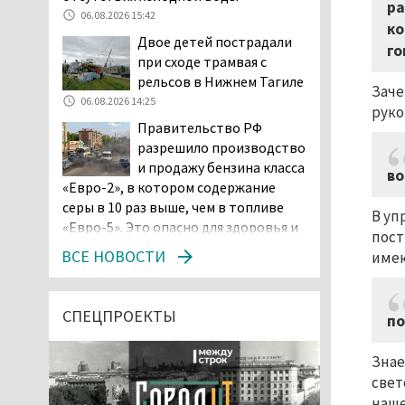
ра
06.08.2026 15:42
ко
Двое детей пострадали
го
при сходе трамвая с
рельсов в Нижнем Тагиле
Заче
06.08.2026 14:25
руко
Правительство РФ
разрешило производство
и продажу бензина класса
во
«Евро-2», в котором содержание
серы в 10 раз выше, чем в топливе
В уп
«Евро-5». Это опасно для здоровья и
пост
повышает износ автомобиля
ВСЕ НОВОСТИ
имею
06.08.2026 13:53
В Детской городской
больнице № 3 Нижнего
СПЕЦПРОЕКТЫ
по
Тагила опровергли
обвинения родителей, которые
Знае
заявили, что их дочь в палате
свет
покусала бельевая вошь
наше