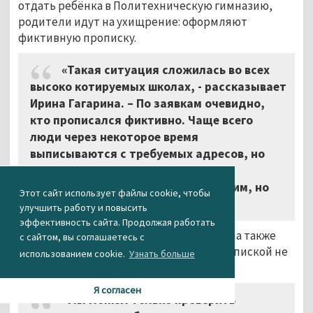
отдать ребёнка в Политехническую гимназию,
родители идут на ухищрение: оформляют
фиктивную прописку.
«Такая ситуация сложилась во всех
высоко котируемых школах, - рассказывает
Ирина Гагарина. – По заявкам очевидно,
кто прописался фиктивно. Чаще всего
люди через некоторое время
выписываются с требуемых адресов, но
уже всё – в школу они зачислены и
отчислять их не будут. Мы это видим, но
Этот сайт использует файлы cookie, чтобы
ничего поделать не можем».
улучшить работу и повысить
эффективность сайта. Продолжая работать
Управление образования Нижнего Тагила также
с сайтом, вы соглашаетесь с
противодействовать махинациям с пропиской не
использованием cookie.
Узнать больше
может.
Я согласен
«Мы можем только проверить