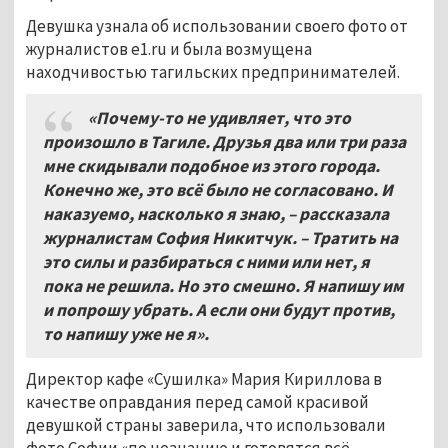
Девушка узнала об использовании своего фото от
журналистов e1.ru и была возмущена
находчивостью тагильских предпринимателей.
«Почему-то не удивляет, что это
произошло в Тагиле. Друзья два или три раза
мне скидывали подобное из этого города.
Конечно же, это всё было не согласовано. И
наказуемо, насколько я знаю, – рассказала
журналистам София Никитчук. – Тратить на
это силы и разбираться с ними или нет, я
пока не решила. Но это смешно. Я напишу им
и попрошу убрать. А если они будут против,
то напишу уже не я».
Директор кафе «Сушилка» Мария Кириллова в
качестве оправдания перед самой красивой
девушкой страны заверила, что использовали
фото Софии «по незнанию и готовятся всё