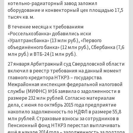
котельно-радиаторный завод заложил
оборудование и конвекторный цех площадью 17,5
тысяч кв. м.
В течение месяца к требованиям
«Россельхозбанка» добавились иски
«Уралтрансбанка» (13 млн руб.), «Первого
объединённого банка» (12 млн руб.), Сбербанка (7,6
млн руб.) и ВТБ-24 (1 млн руб.).
27 января Арбитражный суд Свердловской области
включил в реестр требования на данный момент
главного кредитора НТКРЗ – государства.
Межрайонная инспекция федеральной налоговой
службы (МИФНС) №16 заявила о задолженности в
размере 232 млн рублей. Согласно материалам
дела, с июня по октябрь 2015 года предприятие
накопило задолженность по НДФЛ в размере 55,8
млн рублей. Страховые взносы за сотрудников в
Пенсионный фонд НТКРЗ перестал выплачивать
ещё в начале 2014 года – задолженность за полтора