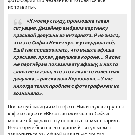
исправить».
«К моему стыду, произошла такая
ситуация. Дизайнер выбрала картинку
красивой девушки из интернета. Я не знала,
что это София Никитчук, и утвердила всё.
Ещё так порадовалась, что вышла афиша
красивая, яркая, девушка в короне… Я всем
же партнёрам показала эту афишу, и никто
слова не сказал, что это какая-то известная
девушка, – рассказала Кириллова. – У нас
никогда таких проблем с фотографиями не
возникало».
После публикации e1.ru фото Никитчук из группы
кафе в соцсети «ВКонтакте» исчезло. Сейчас
многие обсуждают эту новость в комментариях.
Некоторые боятся, что данный титул может
закрепиться за Софией Никитчук; другие