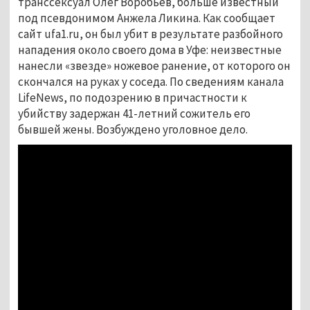
транссексуал Олег Воробьёв, больше известный
под псевдонимом Анжела Ликина. Как сообщает
сайт ufa1.ru, он был убит в результате разбойного
нападения около своего дома в Уфе: неизвестные
нанесли «звезде» ножевое ранение, от которого он
скончался на руках у соседа. По сведениям канала
LifeNews, по подозрению в причастности к
убийству задержан 41-летний сожитель его
бывшей жены. Возбуждено уголовное дело.