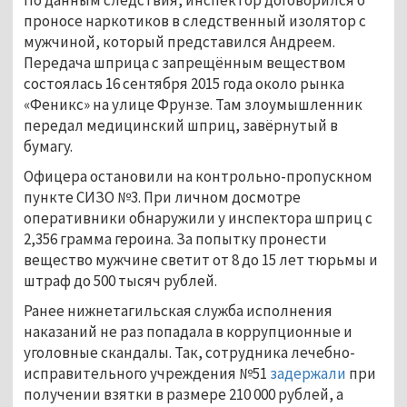
проносе наркотиков в следственный изолятор с
мужчиной, который представился Андреем.
Передача шприца с запрещённым веществом
состоялась 16 сентября 2015 года около рынка
«Феникс» на улице Фрунзе. Там злоумышленник
передал медицинский шприц, завёрнутый в
бумагу.
Офицера остановили на контрольно-пропускном
пункте СИЗО №3. При личном досмотре
оперативники обнаружили у инспектора шприц с
2,356 грамма героина. За попытку пронести
вещество мужчине светит от 8 до 15 лет тюрьмы и
штраф до 500 тысяч рублей.
Ранее нижнетагильская служба исполнения
наказаний не раз попадала в коррупционные и
уголовные скандалы. Так, сотрудника лечебно-
исправительного учреждения №51
задержали
при
получении взятки в размере 210 000 рублей, а