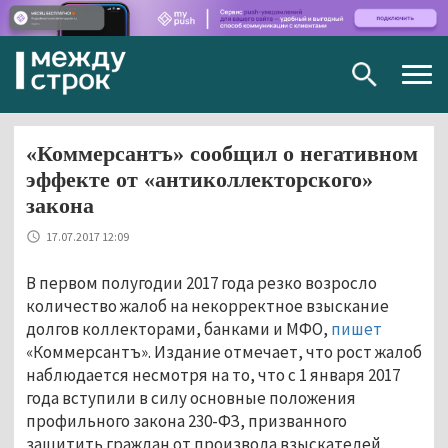
Togg
navig
«Коммерсантъ» сообщил о негативном
эффекте от «антиколлекторского»
закона
17.07.2017 12:09
В первом полугодии 2017 года резко возросло
количество жалоб на некорректное взыскание
долгов коллекторами, банками и МФО,
пишет
«Коммерсантъ». Издание отмечает, что рост жалоб
наблюдается несмотря на то, что с 1 января 2017
года вступили в силу основные положения
профильного закона 230-ФЗ, призванного
защитить граждан от произвола взыскателей.