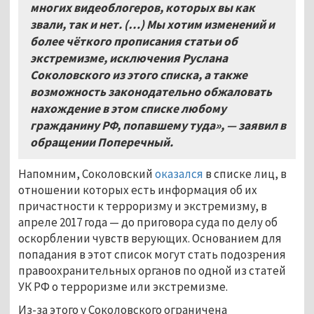
многих видеоблогеров, которых вы как
звали, так и нет. (…) Мы хотим изменений и
более чёткого прописания статьи об
экстремизме, исключения Руслана
Соколовского из этого списка, а также
возможность законодательно обжаловать
нахождение в этом списке любому
гражданину РФ, попавшему туда», — заявил в
обращении Поперечный.
Напомним, Соколовский
оказался
в списке лиц, в
отношении которых есть информация об их
причастности к терроризму и экстремизму, в
апреле 2017 года — до приговора суда по делу об
оскорблении чувств верующих. Основанием для
попадания в этот список могут стать подозрения
правоохранительных органов по одной из статей
УК РФ о терроризме или экстремизме.
Из-за этого у Соколовского ограничена