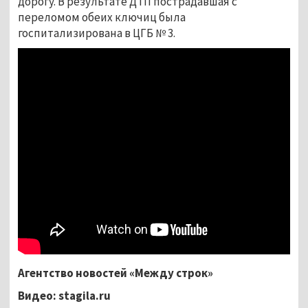
дорогу. В результате ДТП пострадавшая с
переломом обеих ключиц была
госпитализирована в ЦГБ № 3.
Агентство новостей «Между строк»
Видео: stagila.ru