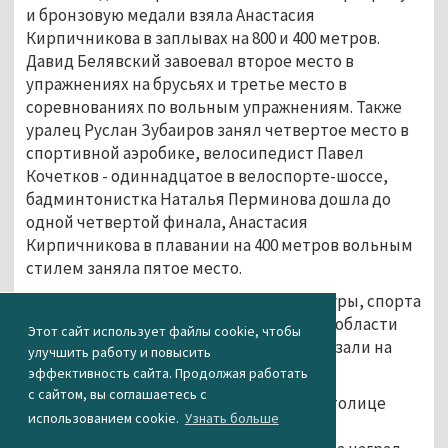
и бронзовую медали взяла Анастасия
Кирпичникова в заплывах на 800 и 400 метров.
Давид Белявский завоевал второе место в
упражнениях на брусьях и третье место в
соревнованиях по вольным упражнениям. Также
уралец Руслан Зубаиров занял четвертое место в
спортивной аэробике, велосипедист Павел
Кочетков - одиннадцатое в велоспорте-шоссе,
бадминтонистка Наталья Перминова дошла до
одной четвертой финала, Анастасия
Кирпичникова в плавании на 400 метров вольным
стилем заняла пятое место.
По словам министра физической культуры, спорта
и молодежной политики Свердловской области
Этот сайт использует файлы cookie, чтобы
Леонида Рапопорта, свердловчане показали на
улучшить работу и повысить
соревнованиях «высший пилотаж».
эффективность сайта. Продолжая работать
с сайтом, вы соглашаетесь с
Европейские игры 2015 года прошли в столице
использованием cookie.
Узнать больше
Азербайджана Баку с 12 по 28 июня. На