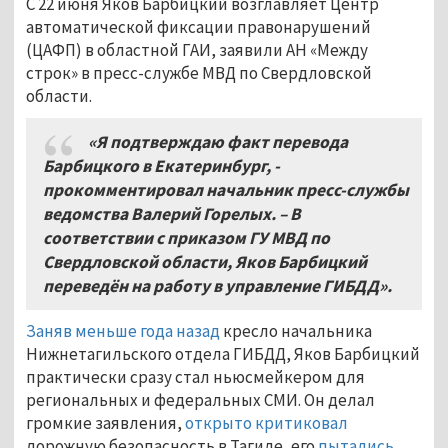
С 22 июня Яков Барбицкий возглавляет Центр
автоматической фиксации правонарушений
(ЦАФП) в областной ГАИ, заявили АН «Между
строк» в пресс-службе МВД по Свердловской
области.
«Я подтверждаю факт перевода
Барбицкого в Екатеринбург, -
прокомментировал начальник пресс-службы
ведомства Валерий Горелых. – В
соответствии с приказом ГУ МВД по
Свердловской области, Яков Барбицкий
переведён на работу в управление ГИБДД».
Заняв меньше года назад
кресло начальника
Нижнетагильского отдела ГИБДД, Яков Барбицкий
практически сразу стал ньюсмейкером для
региональных и федеральных СМИ. Он делал
громкие заявления,
открыто критиковал
дорожную безопасность в Тагиле, его
пытались