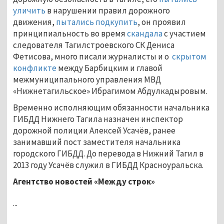
уличить
в нарушении правил дорожного
движения,
пытались подкупить
, он проявил
принципиальность во время
скандала
с участием
следователя Тагилстроевского СК Дениса
Фетисова, много писали журналисты и о
скрытом
конфликте
между Барбицким и главой
межмуниципального управления МВД
«Нижнетагильское» Ибрагимом Абдулкадыровым.
Временно исполняющим обязанности начальника
ГИБДД Нижнего Тагила назначен инспектор
дорожной полиции Алексей Усачёв, ранее
занимавший пост заместителя начальника
городского ГИБДД. До перевода в Нижний Тагил в
2013 году Усачёв служил в ГИБДД Красноуральска.
Агентство новостей «Между строк»
...