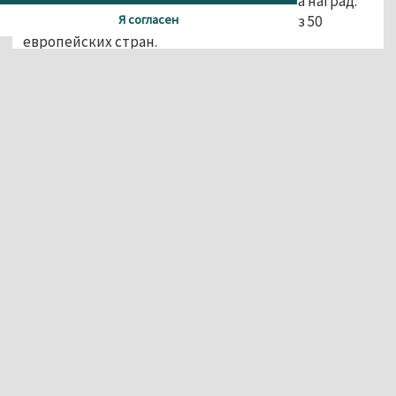
соревнованиях разыграли 253 комплекта наград.
За медали боролись 5730 спортсменов из 50
Я согласен
европейских стран.
Безусловным фаворитом игр стала Россия,
завоевав 164 награды. Среди них 79 золотых, 40
серебряных и 45 бронзовых.
Агентство новостей «Между строк»
Материалы данного сайта содержат информацию,
не предназначенную для несовершеннолетних.