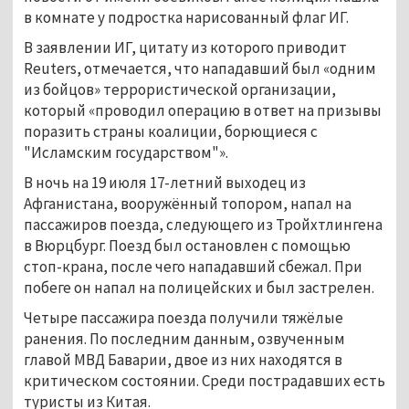
в комнате у подростка нарисованный флаг ИГ.
В заявлении ИГ, цитату из которого приводит
Reuters, отмечается, что нападавший был «одним
из бойцов» террористической организации,
который «проводил операцию в ответ на призывы
поразить страны коалиции, борющиеся с
"Исламским государством"».
В ночь на 19 июля 17-летний выходец из
Афганистана, вооружённый топором, напал на
пассажиров поезда, следующего из Тройхтлингена
в Вюрцбург. Поезд был остановлен с помощью
стоп-крана, после чего нападавший сбежал. При
побеге он напал на полицейских и был застрелен.
Четыре пассажира поезда получили тяжёлые
ранения. По последним данным, озвученным
главой МВД Баварии, двое из них находятся в
критическом состоянии. Среди пострадавших есть
туристы из Китая.