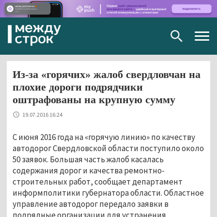
Togg
navig
Из-за «горячих» жалоб свердловчан на
плохие дороги подрядчики
оштрафованы на крупную сумму
19.07.2016 16:24
С июня 2016 года на «горячую линию» по качеству
автодорог Свердловской области поступило около
50 заявок. Большая часть жалоб касалась
содержания дорог и качества ремонтно-
строительных работ, сообщает департамент
информполитики губернатора области. Областное
управление автодорог передало заявки в
подрядные организации для устранения