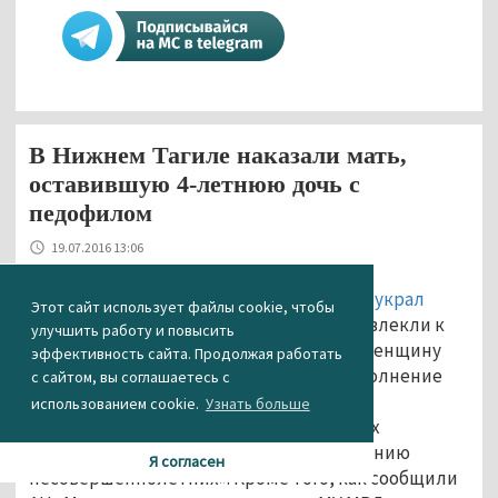
В Нижнем Тагиле наказали мать,
оставившую 4-летнюю дочь с
педофилом
19.07.2016 13:06
Мать четырёхлетней девочки, которую
украл
Этот сайт использует файлы cookie, чтобы
педофил в центре Нижнего Тагила, привлекли к
улучшить работу и повысить
административной ответственности. Женщину
эффективность сайта. Продолжая работать
наказали по статье 5.35 КоАП РФ «Неисполнение
с сайтом, вы соглашаетесь с
родителями или иными законными
использованием cookie.
Узнать больше
представителями несовершеннолетних
обязанностей по содержанию и воспитанию
Я согласен
несовершеннолетних». Кроме того, как сообщили