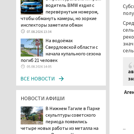
Двое детей пострадали
водитель BMW ездил с
Субс
при сходе трамвая с
перевёрнутым номером,
полу
рельсов в Нижнем Тагиле
чтобы обмануть камеры, но зоркие
06.08.2026 14:25
Сред
инспекторы заметили обман
сель
Правительство РФ
07.08.2026 13:34
разрешило производство
реко
На водоёмах
и продажу бензина класса
знач
Свердловской области с
«Евро-2», в котором содержание
сель
начала купального сезона
серы в 10 раз выше, чем в топливе
погиб 21 человек
«Евро-5». Это опасно для здоровья и
05.08.2026 14:05
повышает износ автомобиля
ав
06.08.2026 13:53
ВСЕ НОВОСТИ
зн
В Детской городской
больнице № 3 Нижнего
Аген
НОВОСТИ АФИШИ
Тагила опровергли
обвинения родителей, которые
В Нижнем Тагиле в Парке
заявили, что их дочь в палате
скульптуры советского
покусала бельевая вошь
периода появились
06.08.2026 13:02
...
четыре новых работы из металла на
В Нижнем Тагиле на три