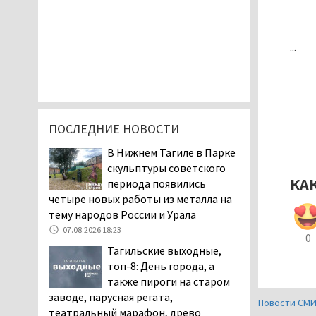
...
ПОСЛЕДНИЕ НОВОСТИ
В Нижнем Тагиле в Парке
скульптуры советского
КА
периода появились
четыре новых работы из металла на
тему народов России и Урала
07.08.2026 18:23
0
Тагильские выходные,
топ-8: День города, а
также пироги на старом
заводе, парусная регата,
Новости СМ
театральный марафон, древо