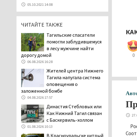
07.08.2026 11:47
05.10.2021 14:08
Екатеринбург подвергся
атаке БПЛА, восемь из
ЧИТАЙТЕ ТАКЖЕ
них были сбиты, три
КА
упали на крышу логистического
Тагильские спасатели
центра
помогли заблудившемуся
07.08.2026 11:28
в лесу мужчине найти
Тагильские спасатели
дорогу домой
0
помогли заблудившемуся
06.08.2026 16:28
в лесу мужчине найти
Жителей центра Нижнего
дорогу домой
Тагила напугала система
06.08.2026 16:28
оповещения о
Прокуратура
заложенной бомбе
Авт
Дзержинского района
04.08.2026 17:57
Пр
Нижнего Тагила
Династия Стебловых или
возбудила административное дело в
Как Нижний Тагил связан
27.
отношении «Водоканала-НТ» из-за
с Баскервиль-холлом
отсутствия холодной воды
Ро
01.08.2026 10:13
06.08.2026 15:42
Соот
В Красноуральске хитрый