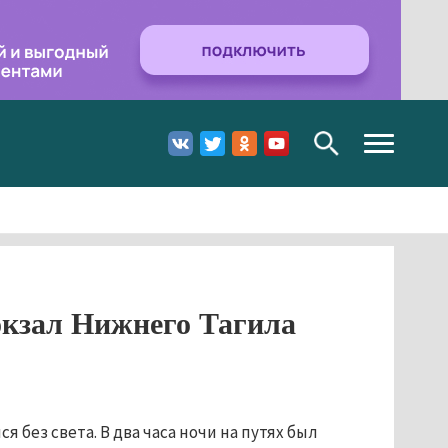
Toggle
navigation
вокзал Нижнего Тагила
я без света. В два часа ночи на путях был