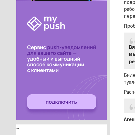
повр
рабо
пере
Проб
Вя
мы
ре
Биле
туал
Расп
Аген
...