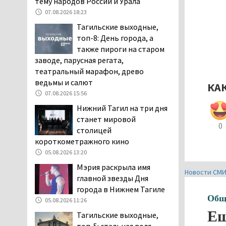
тему народов России и Урала
дня запретят
07.08.2026 18:23
электросамокаты
Тагильские выходные,
06.08.2026 11:41
топ-8: День города, а
«Я уверен, это бельевая
также пироги на старом
вошь». Родители 10-
заводе, парусная регата,
летней девочки
театральный марафон, древо
пожаловались на кровососущих
ведьмы и салют
КА
паразитов, которые искусали их
07.08.2026 15:56
ребёнка в детской больнице
Нижний Тагил на три дня
Нижнего Тагила
станет мировой
05.08.2026 17:59
0
столицей
Директора уральского
короткометражного кино
предприятия по
05.08.2026 13:20
производству дронов
Мэрия раскрыла имя
«Упырь» подорвали в автомобиле
Новости СМ
главной звезды Дня
под Екатеринбургом
города в Нижнем Тагиле
05.08.2026 17:05
Общ
05.08.2026 11:26
Эксперты назвали
Ещ
Тагильские выходные,
причины массового мора