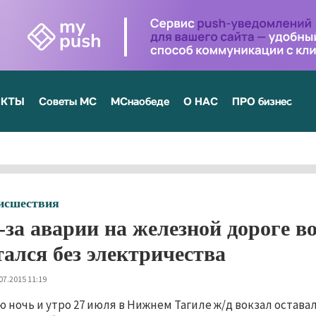
ЕКТЫ
Советы МС
МСнаобеде
О НАС
ПРО бизнес
исшествия
-за аварии на железной дороге 
тался без электричества
07.2015 11:19
ю ночь и утро 27 июля в Нижнем Тагиле ж/д вокзал оставалс