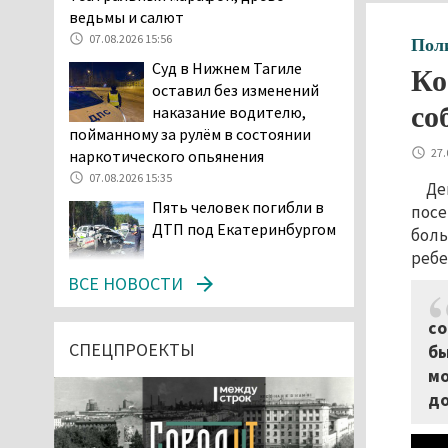
ведьмы и салют
07.08.2026 15:56
Пол
Суд в Нижнем Тагиле
Ко
оставил без изменений
со
наказание водителю,
пойманному за рулём в состоянии
27.
наркотического опьянения
07.08.2026 15:35
Де
Пять человек погибли в
посе
ДТП под Екатеринбургом
боль
ребе
07.08.2026 14:24
ВСЕ НОВОСТИ
Тагильские спасатели
проникли в квартиру
со
через балкон, чтобы
СПЕЦПРОЕКТЫ
бы
помочь пенсионерке
мо
07.08.2026 14:20
до
В Красноуральске хитрый
водитель BMW ездил с