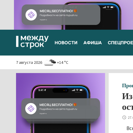
НОВОСТИ
АФИША
СПЕЦПРО
7 августа 2026
+14 °C
Про
Из
ос
27.
Вс