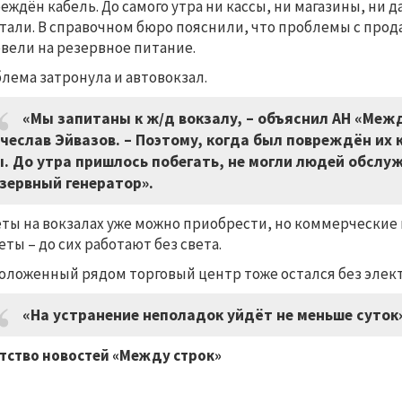
еждён кабель. До самого утра ни кассы, ни магазины, ни
тали. В справочном бюро пояснили, что проблемы с прода
вели на резервное питание.
лема затронула и автовокзал.
«Мы запитаны к ж/д вокзалу, – объяснил АН «Меж
чеслав Эйвазов. – Поэтому, когда был повреждён их 
. До утра пришлось побегать, не могли людей обслу
зервный генератор».
ты на вокзалах уже можно приобрести, но коммерческие 
еты – до сих работают без света.
оложенный рядом торговый центр тоже остался без элек
«На устранение неполадок уйдёт не меньше суток»
тство новостей «Между строк»