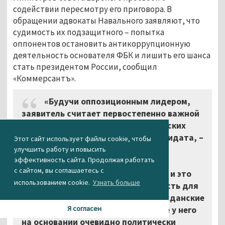
содействии пересмотру его приговора. В
обращении адвокаты Навального заявляют, что
судимость их подзащитного – попытка
оппонентов остановить антикоррупционную
деятельность основателя ФБК и лишить его шанса
стать президентом России, сообщил
«Коммерсантъ».
«Будучи оппозиционным лидером,
заявитель считает первостепенно важной
возможность участия в президентских
выборах 2018 года в качестве кандидата, –
Этот сайт использует файлы cookie, чтобы
цитирует издание защитников
улучшить работу и повысить
эффективность сайта. Продолжая работать
Навального. – Рассмотрение может
с сайтом, вы соглашаетесь с
завершиться только оправданием, и это
использованием cookie.
Узнать больше
единственная законная возможность для
заявителя восстановить свои гражданские
Я согласен
и политические права, отобранные у него
на основании очевидно политически