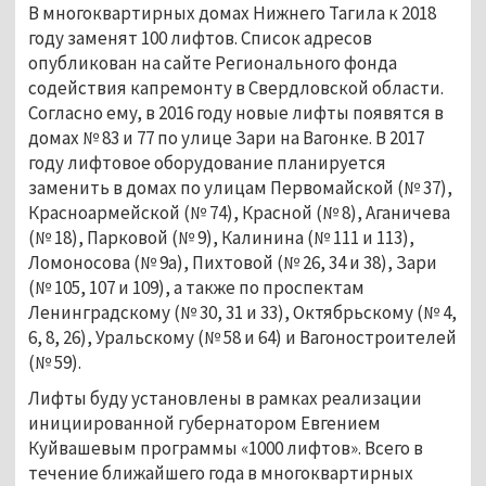
В многоквартирных домах Нижнего Тагила к 2018
году заменят 100 лифтов. Список адресов
опубликован на сайте Регионального фонда
содействия капремонту в Свердловской области.
Согласно ему, в 2016 году новые лифты появятся в
домах № 83 и 77 по улице Зари на Вагонке. В 2017
году лифтовое оборудование планируется
заменить в домах по улицам Первомайской (№ 37),
Красноармейской (№ 74), Красной (№ 8), Аганичева
(№ 18), Парковой (№ 9), Калинина (№ 111 и 113),
Ломоносова (№ 9а), Пихтовой (№ 26, 34 и 38), Зари
(№ 105, 107 и 109), а также по проспектам
Ленинградскому (№ 30, 31 и 33), Октябрьскому (№ 4,
6, 8, 26), Уральскому (№ 58 и 64) и Вагоностроителей
(№ 59).
Лифты буду установлены в рамках реализации
инициированной губернатором Евгением
Куйвашевым программы «1000 лифтов». Всего в
течение ближайшего года в многоквартирных