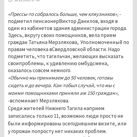
«Прессы-то собралось больше, чем кляузников»,
-
подметил пенсионерВиктор Данилов, входя в
один из кабинетов здания администрации города.
Здесь, вкругу своих помощников, вела прием
граждан Татьяна Мерзлякова, Уполномоченный по
правам человека вСвердловской области. Надо
подметить, что тагильчан, желающих высказать
своипроблемы, к удивлению омбудсмена,
оказалось совсем немного.
«Обычно мы принимаем до 50 человек, готовы
сидеть и до вечера. Как-тобыл случай, что мы с
моими помощниками приняли аж 150 граждан»,
-вспоминает Мерзлякова.
Среди жителей Нижнего Тагила наприем
записались только 11, возможно люди просто не
были информированы осегодняшнем визите, или
у горожан попросту нет никаких проблем.