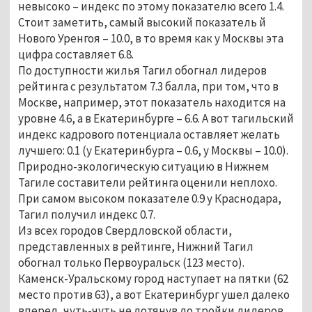
невысоко – индекс по этому показателю всего 1.4.
Стоит заметить, самый высокий показатель й
Нового Уренгоя – 10.0, в то время как у Москвы эта
цифра составляет 6.8.
По доступности жилья Тагил обогнал лидеров
рейтинга с результатом 7.3 балла, при том, что в
Москве, например, этот показатель находится на
уровне 4.6, а в Екатеринбурге – 6.6. А вот тагильский
индекс кадрового потенциала оставляет желать
лучшего: 0.1 (у Екатеринбурга – 0.6, у Москвы – 10.0).
Природно-экологическую ситуацию в Нижнем
Тагиле составители рейтинга оценили неплохо.
При самом высоком показателе 0.9 у Краснодара,
Тагил получил индекс 0.7.
Из всех городов Свердловской области,
представленных в рейтинге, Нижний Тагил
обогнал только Первоуральск (123 место).
Каменск-Уральскому город наступает на пятки (62
место против 63), а вот Екатеринбург ушел далеко
вперед, чуть-чуть не дотянув до тройки лидеров.