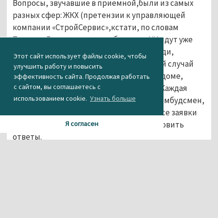
Вопросы, звучавшие в приемной,были из самых
разных сфер: ЖКХ (претензии к управляющей
компании «СтройСервис»,кстати, по словам
Татьяны Георгиевны, жалобы на эту УК идут уже
давно), ветхоежилье, докучающие соседи,
Этот сайт использует файлы cookie, чтобы
проблемы с жилплощадью, трагический случай
улучшить работу и повысить
напредприятии, супермаркет в жилом доме,
эффективность сайта. Продолжая работать
с сайтом, вы соглашаетесь с
мужчина-чернобылец, ждущий жилья. Каждая
использованием cookie.
Узнать больше
проблема, как пояснила свердловскийомбудсмен,
требует серьезного рассмотрения. На все заявки
местных жителей былообещано подготовить
Я согласен
ответы.
Свою поездку в Нижний ТагилТатьяна Мерзлякова
планировала заранее. Уже с утра женщина
посетила изоляторвременного содержания и
спецприемник для лиц, арестованных в
административномпорядке.