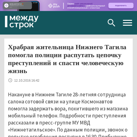
Togg
navig
Храбрая жительница Нижнего Тагила
помогла полиции распутать цепочку
преступлений и спасти человеческую
жизнь
12.10.2016 16:42
Накануне в Нижнем Тагиле 28-летняя сотрудница
салона сотовой связи на улице Космонавтов
помогла задержать вора, похитившего из магазина
мобильный телефон. Подробности преступления
рассказали в пресс-группе МУ МВД
«Нижнетагильское». По данным полиции, звонок о
попытке ограбления поступил в 16:30. Прибывшие