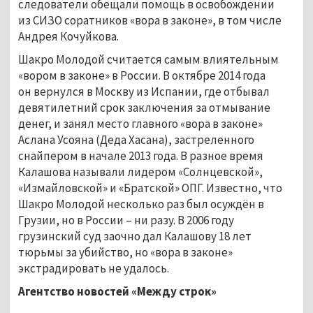
следователи обещали помощь в освобождении
из СИЗО соратников «вора в законе», в том числе
Андрея Кочуйкова.
Шакро Молодой считается самым влиятельным
«вором в законе» в России. В октябре 2014 года
он вернулся в Москву из Испании, где отбывал
девятилетний срок заключения за отмывание
денег, и занял место главного «вора в законе»
Аслана Усояна (Деда Хасана), застреленного
снайпером в начале 2013 года. В разное время
Калашова называли лидером «Солнцевской»,
«Измайловской» и «Братской» ОПГ. Известно, что
Шакро Молодой несколько раз был осуждён в
Грузии, но в России – ни разу. В 2006 году
грузинский суд заочно дал Калашову 18 лет
тюрьмы за убийство, но «вора в законе»
экстрадировать не удалось.
Агентство новостей «Между строк»