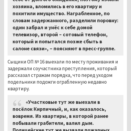
хозяина, вломились в его квартиру и
похитили имущество. Награбленное, по
словам задержанного, разделили поровну:
один забрал и унёс к себе домой
телевизор, второй – сотовый телефон,
который и попытался позже сбыть в
салоне связи»,
–
поясняют в пресс-группе.
Сыщики ОП № 16 выехали по месту проживания и
задержали соучастника преступления, который
рассказал стражам порядка, что перед уходом
подельники подожги ограбленную недавно
квартиру.
«Участковые тут же выехали в
посёлок Кирпичный, и, как оказалось,
вовремя. Из квартиры, в которой ранее
побывали грабители, валил дым.
Полицейские тут же вызвали пожарных,