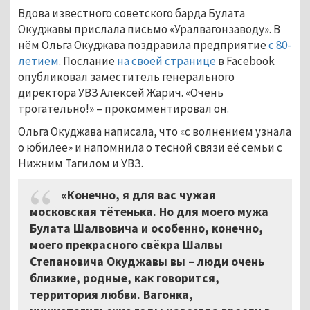
Вдова известного советского барда Булата
Окуджавы прислала письмо «Уралвагонзаводу». В
нём Ольга Окуджава поздравила предприятие
с 80-
летием
. Послание
на своей странице
в Facebook
опубликовал заместитель генерального
директора УВЗ Алексей Жарич. «Очень
трогательно!»
–
прокомментировал он.
Ольга Окуджава написала, что «с волнением узнала
о юбилее» и напомнила о тесной связи её семьи с
Нижним Тагилом и УВЗ.
«Конечно, я для вас чужая
московская тётенька. Но для моего мужа
Булата Шалвовича и особенно, конечно,
моего прекрасного свёкра Шалвы
Степановича Окуджавы вы
–
люди очень
близкие, родные, как говорится,
территория любви. Вагонка,