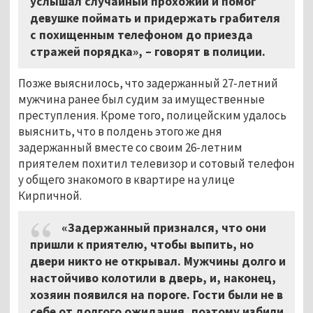
услышал случайный прохожий и помог
девушке поймать и придержать грабителя
с похищенным телефоном до приезда
стражей порядка»,
–
говорят в полиции.
Позже выяснилось, что задержанный 27-летний
мужчина ранее был судим за имущественные
преступления. Кроме того, полицейским удалось
выяснить, что в полдень этого же дня
задержанный вместе со своим 26-летним
приятелем похитил телевизор и сотовый телефон
у общего знакомого в квартире на улице
Кирпичной.
«Задержанный признался, что они
пришли к приятелю, чтобы выпить, но
двери никто не открывал. Мужчины долго и
настойчиво колотили в дверь, и, наконец,
хозяин появился на пороге. Гости были не в
себе от долгого ожидания, поэтому избили