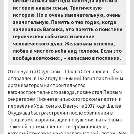
нижнетагильские годы навсегда вросли в
историю нашей семьи. Трагическую
историю. Но и очень замечательную, очень
значительную. Память о тех годах, когда
зачиналась Вагонка, это память о поистине
героических событиях и величие
человеческого духа. Желаю вам успехов,
любви и чистого неба над головой. Если это
вообще возможно»,
–
написано в послании.
Отец Булата Окуджавы
–
Шалва Степанович
–
был
отправлен в 1932 году в Нижний Тагил партийным
организатором на строительство
вагоностроительного завода, позже стал Первым
секретарём Нижнетагильского горкома партии и
перевёз на Урал семью. В августе 1937 года Шалва
Окуджава был расстрелян после обвинения в
троцкизме и организации покушения на наркома
тяжёлой промышленности Орджоникидзе,
который приезжал на «Уралвагонстрой» летом 1934