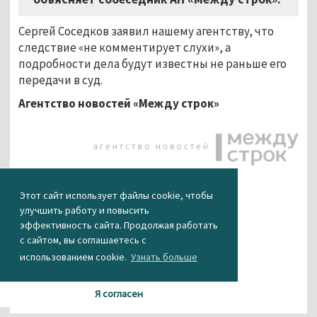
Сергей Соседков заявил нашему агентству, что
следствие «не комментирует слухи», а
подробности дела будут известны не раньше его
передачи в суд.
Агентство новостей «Между строк»
КАК ВАМ НОВОСТЬ?
Этот сайт использует файлы cookie, чтобы
улучшить работу и повысить
эффективность сайта. Продолжая работать
1
1
0
0
1
с сайтом, вы соглашаетесь с
использованием cookie.
Узнать больше
Я согласен