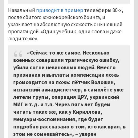
Навальный
приводит в пример
телеэфиры 80-х,
после сбитого южнокорейского боинга, и
указывает на абсолютную схожесть с нынешней
пропагандой. «Один учебник, одни слова и даже
люди те же».
«Сейчас то же самое. Несколько
военных совершили трагическую ошибку,
убили сотни невиновных людей. Вместо
признания и выплаты компенсаций ложь
громоздится на ложь: лётчик Волошин,
испанский авиадиспетчер, в самолёте уже
летели трупы, операция ЦРУ, украинский
МИГ и т.д. и т.п. Через пять лет будем
читать такие же, как у Кириллова,
мемуары-воспоминания, где будет
подробно рассказано о том, кто как врал, в
этом не сомневайтесь», – уверен