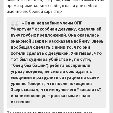
время криминальных войн, в наши дни сгубил
именно его боевой характер.
«Одни недалёкие члены ОПГ
“Фортуна” оскорбили девушку, сделали ей
кучу грубых предложений. Она оказалась
знакомой Зверя и рассказала всё ему. Зверь
пообещал сделать с ними то, что они
хотели сделать с девушкой. Учитывая, что
тот был судим за убийство и, по сути,
“боец без башни”, ребята восприняли
угрозу всерьёз, не смогли совладать с
эмоциями и разрулить ситуацию на своём
уровне. Говорят, что после похищения
Зверь сказал, что им лучше его “завалить”,
иначе им конец»,
–
рассказывает наш
источник.
По словам замруководителя следственного