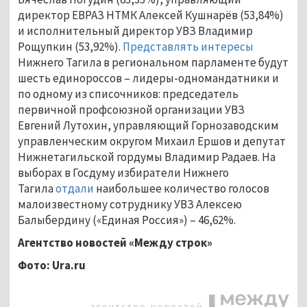
директор ЕВРАЗ НТМК Алексей Кушнарёв (53,84%)
и исполнительный директор УВЗ Владимир
Рощупкин (53,92%).
Представлять интересы
Нижнего Тагила в региональном парламенте будут
шесть единороссов – лидеры-одномандатники и
по одному из списочников: председатель
первичной профсоюзной организации УВЗ
Евгений Лутохин, управляющий Горнозаводским
управленческим округом Михаил Ершов и депутат
Нижнетагильской гордумы Владимир Радаев. На
выборах в Госдуму избиратели Нижнего
Тагила
отдали
наибольшее количество голосов
малоизвестному сотруднику УВЗ Алексею
Балыбердину («Единая Россия») – 46,62%.
Агентство новостей «Между строк»
Фото:
Ura.
ru