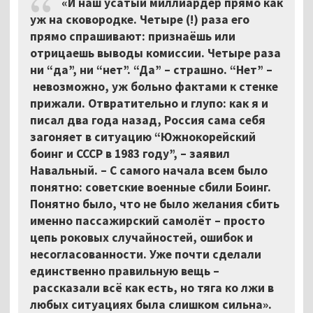
«И наш усатый миллиардер прямо как
уж на сковородке. Четыре (!) раза его
прямо спрашивают: признаёшь или
отрицаешь выводы комиссии. Четыре раза
ни “да”, ни “нет”. “Да” – страшно. “Нет” –
невозможно, уж больно фактами к стенке
прижали. Отвратительно и глупо: как я и
писал два года назад, Россия сама себя
загоняет в ситуацию “Южнокорейский
боинг и СССР в 1983 году”, – заявил
Навальный. – С самого начала всем было
понятно: советские военные сбили Боинг.
Понятно было, что не было желания сбить
именно пассажирский самолёт – просто
цепь роковых случайностей, ошибок и
несогласованности. Уже почти сделали
единственно правильную вещь –
рассказали всё как есть, но тяга ко лжи в
любых ситуациях была слишком сильна».