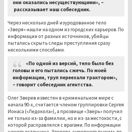
они оказались несуществующими»,
–
рассказывает наш собеседник.
Через несколько дней изуродованное тело
«Зверя» нашли на одном из городских карьеров. По
информации от разных источников, убийцы
пытались скрыть следы преступления сразу
несколькими способами.
«По одной из версий, тело было без
головы и его пытались сжечь. По моей
информации, труп переехали трактором»,
–
говорит собеседник агентства.
Олег Зверев известен в криминальном мире с
начала 90-х, считается членом группировки Сергея
Ионаса («Ледокола»), а прозвище «Зверь» получил
не только из-за фамилии, но и из-за жестокости, с
которой расправлялся с врагами. По информации
нашего источника, Зверева, сумевшего выжить во