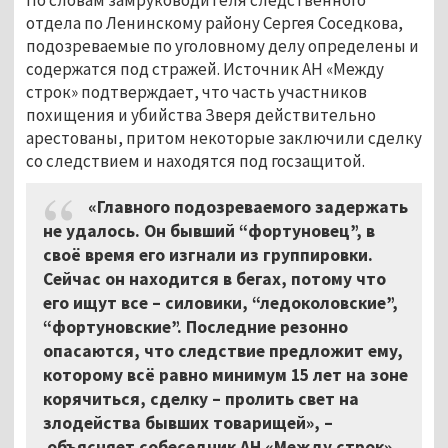
отдела по Ленинскому району Сергея Соседкова,
подозреваемые по уголовному делу определены и
содержатся под стражей. Источник АН «Между
строк» подтверждает, что часть участников
похищения и убийства Зверя действительно
арестованы, притом некоторые заключили сделку
со следствием и находятся под госзащитой.
«Главного подозреваемого задержать
не удалось. Он бывший “фортуновец”, в
своё время его изгнали из группировки.
Сейчас он находится в бегах, потому что
его ищут все – силовики, “ледоколовские”,
“фортуновские”. Последние резонно
опасаются, что следствие предложит ему,
которому всё равно минимум 15 лет на зоне
корячиться, сделку – пролить свет на
злодейства бывших товарищей»,
–
объясняет собеседник АН «Между строк».