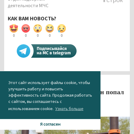
деятельности МЧС
КАК ВАМ НОВОСТЬ?
0
0
0
0
0
Этот сайт использует файлы cookie, чтобы
Общество
улучшить работу и повысить
Тагильчанин Фанис Хайруллин попал
эффективность сайта. Продолжая работать
в Книгу рекордов России
с сайтом, вы соглашаетесь с
использованием cookie.
Узнать больше
21.05.2021 12:25
Я согласен