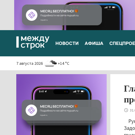
НОВОСТИ
АФИША
СПЕЦПРО
7 августа 2026
+14 °C
Гл
пр
31.
Ру
Задо