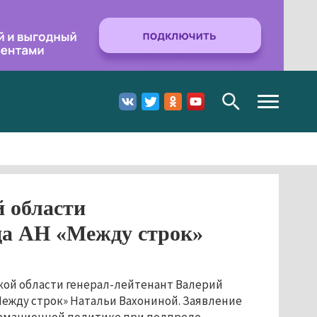
Toggle
navigation
 области
да АН «Между строк»
кой области генерал-лейтенант Валерий
Между строк» Натальи Вахониной. Заявление