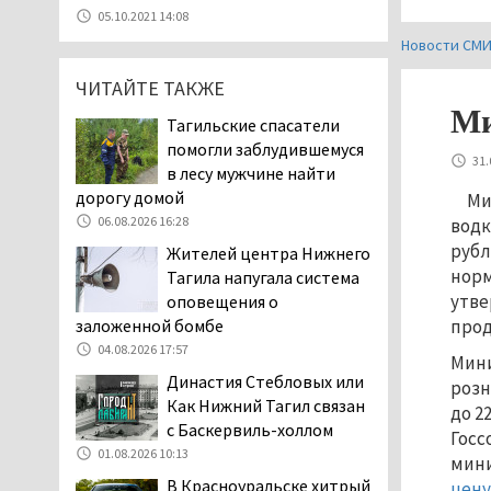
07.08.2026 11:47
05.10.2021 14:08
Екатеринбург подвергся
Новости СМ
атаке БПЛА, восемь из
ЧИТАЙТЕ ТАКЖЕ
них были сбиты, три
упали на крышу логистического
Ми
Тагильские спасатели
центра
помогли заблудившемуся
07.08.2026 11:28
31.
в лесу мужчине найти
Тагильские спасатели
дорогу домой
Ми
помогли заблудившемуся
06.08.2026 16:28
водк
в лесу мужчине найти
рубл
Жителей центра Нижнего
дорогу домой
норм
Тагила напугала система
06.08.2026 16:28
утве
оповещения о
Прокуратура
прод
заложенной бомбе
Дзержинского района
04.08.2026 17:57
Мини
Нижнего Тагила
Династия Стебловых или
розн
возбудила административное дело в
Как Нижний Тагил связан
до 2
отношении «Водоканала-НТ» из-за
с Баскервиль-холлом
Госс
отсутствия холодной воды
01.08.2026 10:13
мини
06.08.2026 15:42
В Красноуральске хитрый
цену