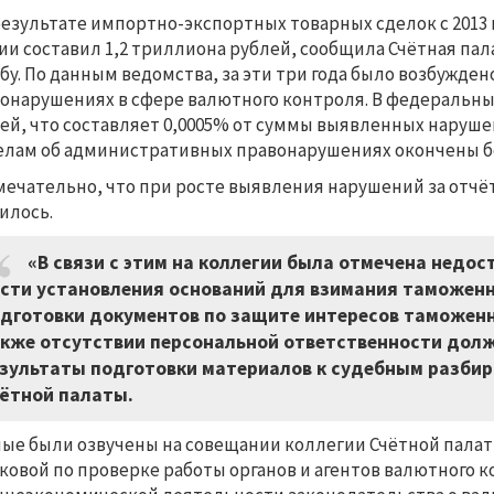
результате импортно-экспортных товарных сделок с 2013 
ии составил 1,2 триллиона рублей, сообщила Счётная па
бу. По данным ведомства, за эти три года было возбужде
онарушениях в сфере валютного контроля. В федеральны
ей, что составляет 0,0005% от суммы выявленных наруше
елам об административных правонарушениях окончены бе
ечательно, что при росте выявления нарушений за отч
илось.
«В связи с этим на коллегии была отмечена недо
сти установления оснований для взимания таможенн
дготовки документов по защите интересов таможенн
кже отсутствии персональной ответственности дол
зультаты подготовки материалов к судебным разбир
ётной палаты.
ые были озвучены на совещании коллегии Счётной пала
ковой по проверке работы органов и агентов валютного 