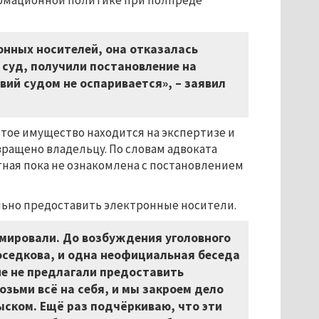
ормационной политике при полпреде
онных носителей, она отказалась
 суд, получили постановление на
вий судом не оспаривается», – заявил
тое имущество находится на экспертизе и
звращено владельцу. По словам адвоката
тная пока не ознакомлена с постановлением
ольно предоставить электронные носители.
мировали. До возбуждения уголовного
Соседкова, и одна неофициальная беседа
не не предлагали предоставить
озьми всё на себя, и мы закроем дело
быском. Ещё раз подчёркиваю, что эти