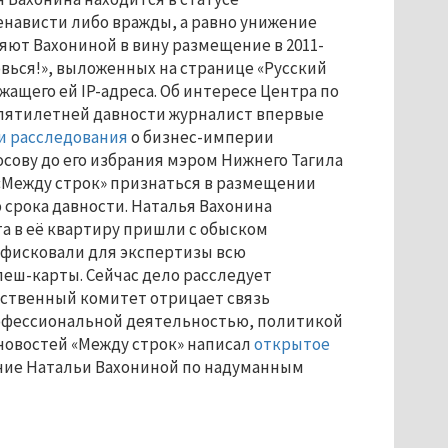
енависти либо вражды, а равно унижение
няют Вахониной в вину размещение в 2011-
товься!», выложенных на странице «Русский
жащего ей IP-адреса. Об интересе Центра по
 пятилетней давности журналист впервые
и расследования
о бизнес-империи
сову до его избрания мэром Нижнего Тагила
 «Между строк» признаться в размещении
 срока давности. Наталья Вахонина
ста в её квартиру пришли с обыском
нфисковали для экспертизы всю
еш-карты. Сейчас дело расследует
дственный комитет отрицает связь
профессиональной деятельностью, политикой
новостей «Между строк» написал
открытое
ние Натальи Вахониной по надуманным