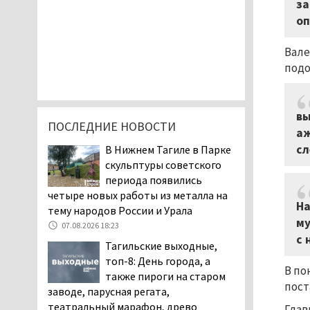
за
оп
Вале
подо
вы
ПОСЛЕДНИЕ НОВОСТИ
аж
сл
В Нижнем Тагиле в Парке
скульптуры советского
периода появились
четыре новых работы из металла на
На
тему народов России и Урала
му
07.08.2026 18:23
с 
Тагильские выходные,
топ-8: День города, а
В по
также пироги на старом
пост
заводе, парусная регата,
театральный марафон, древо
Глав