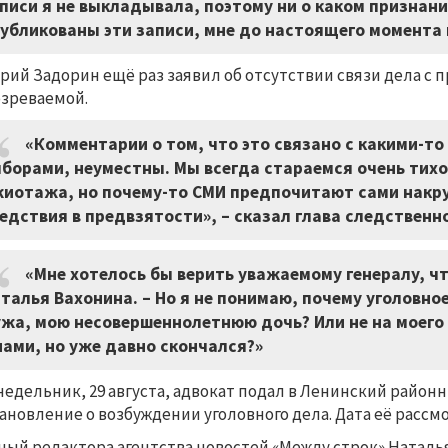
писи я не выкладывала, поэтому ни о каком признани
убликованы эти записи, мне до настоящего момента 
рий Задорин ещё раз заявил об отсутствии связи дела 
зреваемой.
«Комментарии о том, что это связано с какими-т
борами, неуместны. Мы всегда стараемся очень тихо 
иотажа, но почему-то СМИ предпочитают сами накру
едствия в предвзятости», – сказал глава следственн
«Мне хотелось бы верить уважаемому генералу, чт
талья Вахонина. – Но я не понимаю, почему уголовное
жа, мою несовершеннолетнюю дочь? Или не на моего
нами, но уже давно скончался?»
недельник, 29 августа, адвокат подал в Ленинский районн
ановление о возбуждении уголовного дела. Дата её рассм
ный редактора агентства новостей «Между строк» Наталья