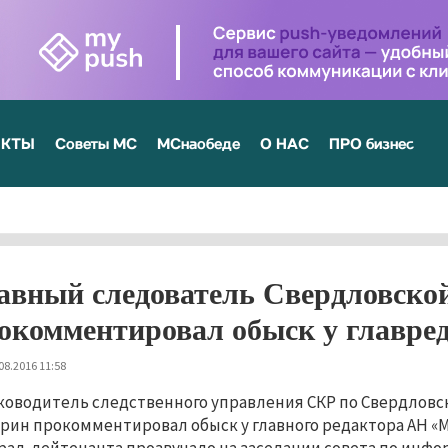
ЕКТЫ
Советы МС
МСнаобеде
О НАС
ПРО бизнес
авный следователь Свердловской
окомментировал обыск у главре
08.2016 11:58
ководитель следственного управления СКР по Свердловс
рин прокомментировал обыск у главного редактора АН «