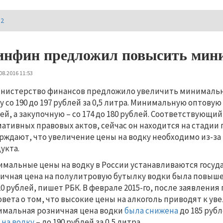
И2
нфин предложил повысить мини
08.2016 11:53
нистерство финансов предложило увеличить минимальну
у со 190 до 197 рублей за 0,5 литра. Минимальную оптовую 
ей, а закупочную – со 174 до 180 рублей. Соответствующи
ативных правовых актов, сейчас он находится на стадии
рждают, что увеличение цены на водку необходимо из-за
укта.
мальные цены на водку в России устанавливаются государ
ичная цена на полулитровую бутылку водки была повышена
20 рублей, пишет РБК. В феврале 2015-го, после заявлени
овета о том, что высокие цены на алкоголь приводят к у
мальная розничная цена водки
была снижена
до 185 руб
 на водку
– до 190 рублей за 0,5 литра.