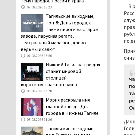
тему народов России и Урала
дня запретят
В 
07.08.2026 18:23
электросамокаты
Росс
Тагильские выходные,
06.08.2026 11:41
служ
топ-8: День города, а
прав
«Я уверен, это бельевая
также пироги на старом
рубл
вошь». Родители 10-
заводе, парусная регата,
летней девочки
по д
театральный марафон, древо
пожаловались на кровососущих
ведьмы и салют
Прим
паразитов, которые искусали их
07.08.2026 15:56
сниз
ребёнка в детской больнице
Нижний Тагил на три дня
Нижнего Тагила
станет мировой
05.08.2026 17:59
столицей
ча
Директора уральского
короткометражного кино
по
предприятия по
05.08.2026 13:20
та
производству дронов
Мэрия раскрыла имя
ре
«Упырь» подорвали в автомобиле
главной звезды Дня
Сч
под Екатеринбургом
города в Нижнем Тагиле
05.08.2026 17:05
05.08.2026 11:26
Данн
Эксперты назвали
Голи
Тагильские выходные,
причины массового мора