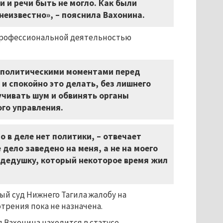
и и речи быть не могло. Как были
неизвестно», – пояснила Вахонина.
с профессиональной деятельностью
о политическими моментами перед
и спокойно это делать, без лишнего
чивать шум и обвинять органы
ого управления.
о в деле нет политики, – отвечает
 дело заведено на меня, а не на моего
 дедушку, который некоторое время жил
ый суд Нижнего Тагила жалобу на
отрения пока не назначена.
 Вахонина находится в статусе