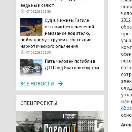
ведьмы и салют
подо
07.08.2026 15:56
чело
2012
Суд в Нижнем Тагиле
обра
оставил без изменений
наказание водителю,
прот
пойманному за рулём в состоянии
узна
наркотического опьянения
комп
07.08.2026 15:35
осен
песе
Пять человек погибли в
созн
ДТП под Екатеринбургом
сотр
элек
07.08.2026 14:24
ВСЕ НОВОСТИ
след
Тагильские спасатели
угол
проникли в квартиру
или 
через балкон, чтобы
СПЕЦПРОЕКТЫ
обр
помочь пенсионерке
осно
07.08.2026 14:20
В Красноуральске хитрый
Аген
водитель BMW ездил с