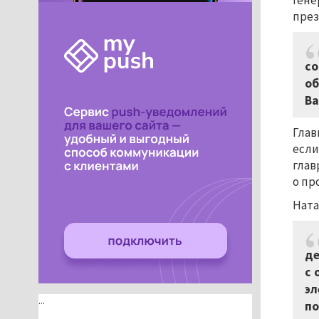
гене
през
со
об
Ва
Глав
если
глав
о пр
Ната
де
с 
эл
...
по