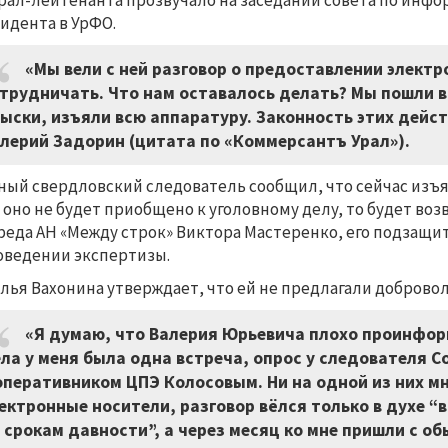
рал-лейтенанта прозвучало на заседании совета по инф
идента в УрФО.
«Мы вели с ней разговор о предоставлении электр
трудничать. Что нам оставалось делать? Мы пошли в
ыски, изъяли всю аппаратуру. Законность этих дейст
лерий Задорин (цитата по «Коммерсантъ Урал»).
ный свердловский следователь сообщил, что сейчас изъя
 оно не будет приобщено к уголовному делу, то будет во
реда АН «Между строк» Виктора Мастеренко, его подзащи
оведении экспертизы.
лья Вахонина утверждает, что ей не предлагали добров
«Я думаю, что Валерия Юрьевича плохо проинфор
ла у меня была одна встреча, опрос у следователя 
оперативником ЦПЭ Колосовым. Ни на одной из них м
ектронные носители, разговор вёлся только в духе “в
 срокам давности”, а через месяц ко мне пришли с о