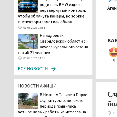
Двое детей пострадали
водитель BMW ездил с
при сходе трамвая с
Аген
перевёрнутым номером,
рельсов в Нижнем Тагиле
чтобы обмануть камеры, но зоркие
06.08.2026 14:25
инспекторы заметили обман
Правительство РФ
07.08.2026 13:34
разрешило производство
На водоёмах
и продажу бензина класса
КА
Свердловской области с
«Евро-2», в котором содержание
начала купального сезона
серы в 10 раз выше, чем в топливе
погиб 21 человек
«Евро-5». Это опасно для здоровья и
05.08.2026 14:05
0
повышает износ автомобиля
06.08.2026 13:53
ВСЕ НОВОСТИ
В Детской городской
больнице № 3 Нижнего
НОВОСТИ АФИШИ
Тагила опровергли
обвинения родителей, которые
Сч
В Нижнем Тагиле в Парке
заявили, что их дочь в палате
скульптуры советского
бо
покусала бельевая вошь
периода появились
06.08.2026 13:02
четыре новых работы из металла на
31.
В Нижнем Тагиле на три