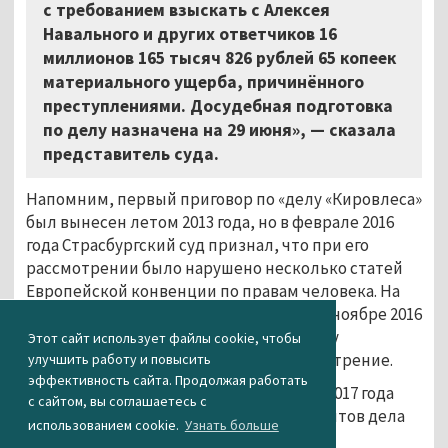
с требованием взыскать с Алексея
Навального и других ответчиков 16
миллионов 165 тысяч 826 рублей 65 копеек
материального ущерба, причинённого
преступлениями. Досудебная подготовка
по делу назначена на 29 июня», — сказала
представитель суда.
Напомним, первый приговор по «делу «Кировлеса»
был вынесен летом 2013 года, но в феврале 2016
года Страсбургский суд признал, что при его
рассмотрении было нарушено несколько статей
Европейской конвенции по правам человека. На
основе этого решения Верховный суд в ноябре 2016
года
отменил
приговор по первому делу
Этот сайт использует файлы cookie, чтобы
и направил материалы на новое рассмотрение.
улучшить работу и повысить
эффективность сайта. Продолжая работать
По итогам второго процесса 8 февраля 2017 года
с сайтом, вы соглашаетесь с
Ленинский суд Кирова
признал
фигурантов дела
использованием cookie.
Узнать больше
виновными в присвоении или растрате