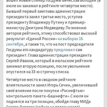
вошёл новый спикер Госдумы Вячеслав Володин (в
июле он занимал в рейтинге четвёртое место).
Бывший первый замглавы администрации
президента занял третье место, уступив
президенту Владимиру Путину и премьер-
министру Дмитрию Медведеву. По мнению
авторов рейтинга, этому способствовал высокий
результат «Единой России»
на выборах 18
сентября
, а также то, что на пост председателя
Госдумы его кандидатуру
предложил
сам
президент. Глава администрации президента
Сергей Иванов, который в июльском рейтинге
занимал вторую позицию, после увольнения
опустился на 33-ю строчку списка.
Четвёртое место в сводном рейтинге
влиятельности занял Игорь Сечин, увеличивший
своё влияние после покупки «Роснефтью»
контрольного пакета «Башнефти». С июля он
поднялся на три позиции, обойдя главу МИДа
Сергея Лаврова (сейчас на пятом месте)