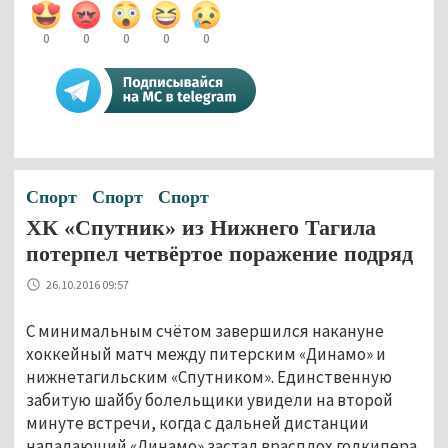
0
0
0
0
0
Спорт
Спорт
Спорт
ХК «Спутник» из Нижнего Тагила
потерпел четвёртое поражение подряд
26.10.2016 09:57
С минимальным счётом завершился накануне
хоккейный матч между питерским «Динамо» и
нижнетагильским «Спутником». Единственную
забитую шайбу болельщики увидели на второй
минуте встречи, когда с дальней дистанции
нападающий «Динамо» застал врасплох голкипера