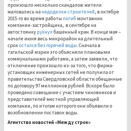
произошло несколько скандалов: жители
жаловались на
недоделки строителей
, в октябре
2015-го во время работы
погиб
монтажник
компании-застройщика, в сентябре на
автостоянку
рухнул
башенный кран. В конце мая –
начале июня весь микрорайон на длительный
срок
остался без горячей воды
. Сначала в
тагильской мэрии это объясняли плановыми
коммунальными работами, а затем заявили, что
отключение произошло из-за того, что фирма-
установщик инженерных сетей не получила от
правительства Свердловской области обещанные
по договору 97 миллионов рублей. Вскоре было
проведено совещание с участием чиновников и
представителей местной управляющей
компании, по итогам которого они объявили о
возобновлении поставок воды.
Агентство новостей «Между строк»