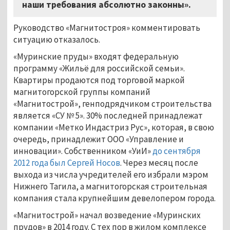
наши требования абсолютно законны».
Руководство «Магнитостроя» комментировать
ситуацию отказалось.
«Муринские пруды» входят федеральную
программу «Жильё для российской семьи».
Квартиры продаются под торговой маркой
магнитогорской группы компаний
«Магнитострой», генподрядчиком строительства
является «СУ № 5». 30% последней принадлежат
компании «Метко Индастриз Рус», которая, в свою
очередь, принадлежит ООО «Управление и
инновации». Собственником «УиИ»
до сентября
2012 года был Сергей Носов
. Через месяц после
выхода из числа учредителей его избрали мэром
Нижнего Тагила, а магнитогорская строительная
компания стала крупнейшим девелопером города.
«Магнитострой» начал возведение «Муринских
прудов» в 2014 году. С тех пор в жилом комплексе