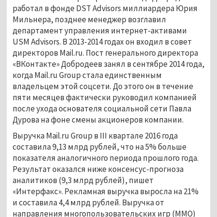
работал в фонде DST Advisors миллиардера Юрия
Мильнера, позднее менеджер возглавил
департамент управления интернет-активами
USM Advisors. В 2013-2014 годах он входил в совет
директоров Mail.ru. Пост генерального директора
«ВКонтакте» Добродеев занял в сентябре 2014 года,
когда Mail.ru Group стала единственным
владельцем этой соцсети. До этого он в течение
пяти месяцев фактически руководил компанией
после ухода основателя социальной сети Павла
Дурова на фоне смены акционеров компании.
Выручка Mail.ru Group в III квартале 2016 года
составила 9,13 млрд рублей, что на 5% больше
показателя аналогичного периода прошлого года.
Результат оказался ниже консенсус-прогноза
аналитиков (9,3 млрд рублей), пишет
«Интерфакс». Рекламная выручка выросла на 21%
и составила 4,4 млрд рублей. Выручка от
направления многопользовательских игр (MMO)