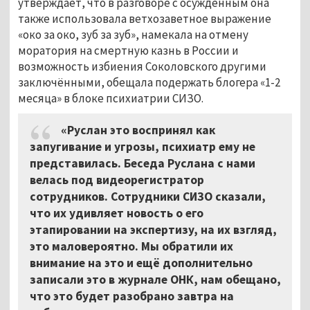
утверждает, что в разговоре с осуждённым она
также использовала ветхозаветное выражение
«око за око, зуб за зуб», намекала на отмену
моратория на смертную казнь в России и
возможность избиения Соколовского другими
заключёнными, обещала подержать блогера «1-2
месяца» в блоке психиатрии СИЗО.
«Руслан это воспринял как
запугивание и угрозы, психиатр ему не
представилась. Беседа Руслана с нами
велась под видеорегистратор
сотрудников. Сотрудники СИЗО сказали,
что их удивляет новость о его
этапировании на экспертизу, на их взгляд,
это маловероятно. Мы обратили их
внимание на это и ещё дополнительно
записали это в журнале ОНК, нам обещано,
что это будет разобрано завтра на