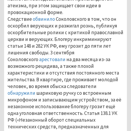
атеизма, при этом защищает свои идеи в
провокационной форме.
Следствие
обвинило
Соколовского в том, что он
оскорбил верующих и разжигал рознь, публикуя
оскорбительные ролики с критикой православной
церкви и верующих. Блогеру инкриминируют
статьи 148 и 282 УК РФ, ему грозит до пяти лет
лишения свободы. 3 сентября
Соколовского
арестовали
на два месяца из-за
возможного рецидива, а также плохой
характеристики и отсутствия постоянного места
жительства. В квартире, где проживает молодой
человек, во время обыска следователи
обнаружили
шариковую ручку со встроенным
микрофоном и записывающим устройством, за её
незаконное использование блогеру грозит ещё
одна уголовная ответственность. Статья 138.1 УК
РФ («Незаконный оборот специальных
технических средств, предназначенных для