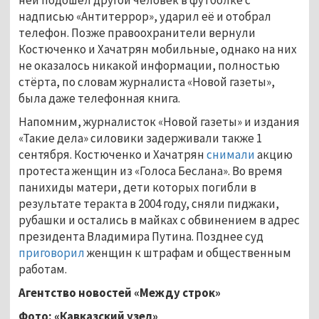
надписью «Антитеррор», ударил её и отобрал
телефон. Позже правоохранители вернули
Костюченко и Хачатрян мобильные, однако на них
не оказалось никакой информации, полностью
стёрта, по словам журналиста «Новой газеты»,
была даже телефонная книга.
Напомним, журналисток «Новой газеты» и издания
«Такие дела» силовики задерживали также 1
сентября. Костюченко и Хачатрян
снимали
акцию
протеста женщин из «Голоса Беслана». Во время
панихиды матери, дети которых погибли в
результате теракта в 2004 году, сняли пиджаки,
рубашки и остались в майках с обвинением в адрес
президента Владимира Путина. Позднее суд
приговорил
женщин к штрафам и общественным
работам.
Агентство новостей «Между строк»
Фото: «Кавказский узел»