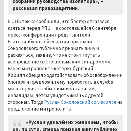
собрании руководства изолятора», –
рассказал правозащитник.
В ОНК также сообщили, что блогер отказался
каяться перед РПЦ. На состоявшейся 6 сентября
пресс-конференции представители
Екатеринбургской епархии призвали
Соколовского публично признать вину и
раскаяться, заявив, что не стоит «путать
всепрощение со стокгольмским синдромом».
Ранее митрополит Екатеринбургский
Кирилл обещал ходатайствовать об освобождении
блогера и предложил ему поработать в службе
милосердия, чтобы «помочь старикам,
инвалидам, детям увидеть жизнь с другой
стороны». Тогда
Руслан Соколовский согласился
на
предложение митрополита.
«Руслан удивлён их желанием, чтобы
он, по сути, сперва признал вину публично