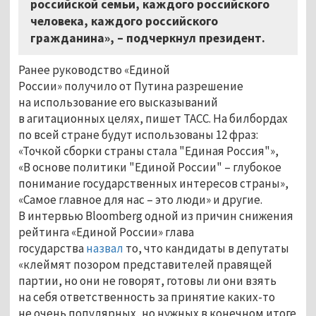
российской семьи, каждого российского
человека, каждого российского
гражданина», – подчеркнул президент.
Ранее руководство «Единой
России» получило от Путина разрешение
на использование его высказываний
в агитационных целях, пишет ТАСС. На билбордах
по всей стране будут использованы 12 фраз:
«Точкой сборки страны стала "Единая Россия"»,
«В основе политики "Единой России" – глубокое
понимание государственных интересов страны»,
«Самое главное для нас – это люди» и другие.
В интервью Bloomberg одной из причин снижения
рейтинга «Единой России» глава
государства
назвал
то, что кандидаты в депутаты
«клеймят позором представителей правящей
партии, но они не говорят, готовы ли они взять
на себя ответственность за принятие каких-то
не очень популярных, но нужных в конечном итоге