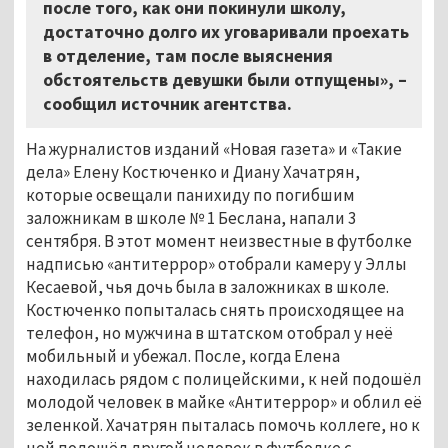
после того, как они покинули школу,
достаточно долго их уговаривали проехать
в отделение, там после выяснения
обстоятельств девушки были отпущены», –
сообщил источник агентства.
На журналистов изданий «Новая газета» и «Такие
дела» Елену Костюченко и Диану Хачатрян,
которые освещали панихиду по погибшим
заложникам в школе № 1 Беслана, напали 3
сентября. В этот момент неизвестные в футболке
надписью «антитеррор» отобрали камеру у Эллы
Кесаевой, чья дочь была в заложниках в школе.
Костюченко попыталась снять происходящее на
телефон, но мужчина в штатском отобрал у неё
мобильный и убежал. После, когда Елена
находилась рядом с полицейскими, к ней подошёл
молодой человек в майке «Антитеррор» и облил её
зеленкой. Хачатрян пыталась помочь коллеге, но к
ней подошёл другой человек в футболке с