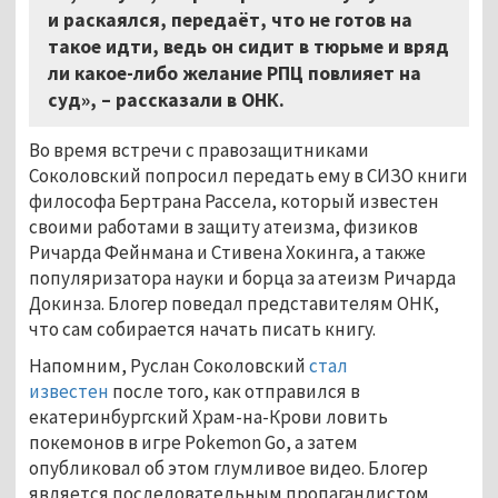
и раскаялся, передаёт, что не готов на
такое идти, ведь он сидит в тюрьме и вряд
ли какое-либо желание РПЦ повлияет на
суд», – рассказали в ОНК.
Во время встречи с правозащитниками
Соколовский попросил передать ему в СИЗО книги
философа Бертрана Рассела, который известен
своими работами в защиту атеизма, физиков
Ричарда Фейнмана и Стивена Хокинга, а также
популяризатора науки и борца за атеизм Ричарда
Докинза. Блогер поведал представителям ОНК,
что сам собирается начать писать книгу.
Напомним, Руслан Соколовский
стал
известен
после того, как отправился в
екатеринбургский Храм-на-Крови ловить
покемонов в игре Pokemon Go, а затем
опубликовал об этом глумливое видео. Блогер
является последовательным пропагандистом