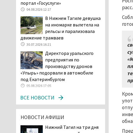
Росп
портал «Госуслуги»
04.08.2026 16:53
расс
04.08.2026 12:17
Отлавливать собак в
Собл
В Нижнем Тагиле девушка
Нижнем Тагиле будут
гото
на иномарке вылетела на
«дорожники»
рельсы и парализовала
04.08.2026 15:26
движение трамваев
На фоне острой нехватки
св
30.07.2026 16:21
полицейских в Нижнем
су
Директора уральского
Тагиле растёт
«М
предприятия по
подростковая преступность
пл
производству дронов
04.08.2026 14:58
«Упырь» подорвали в автомобиле
те
Нижний Тагил — лидер по
под Екатеринбургом
пр
выявленным нарушениям
05.08.2026 17:05
при утилизации
Кром
ВСЕ НОВОСТИ
строительного мусора
упот
04.08.2026 13:45
отпу
Как достать соседа-
инве
НОВОСТИ АФИШИ
полицейского. В Нижнем
обна
Тагиле жильцы частного
Нижний Тагил на три дня
Пред
сектора ведут между собой