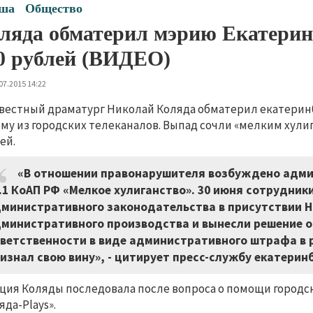
ша
Общество
ляда обматерил мэрию Екатерин
0 рублей (ВИДЕО)
07.2015 14:22
вестный драматург Николай Коляда обматерил екатери
му из городских телеканалов. Выпад сочли «мелким хули
ей.
«В отношении правонарушителя возбуждено адми
.1 КоАП РФ «Мелкое хулиганство». 30 июня сотрудни
министративного законодательства в присутствии 
министративного производства и вынесли решение о
ветственности в виде административного штрафа в 
изнал свою вину», - цитирует пресс-службу екатеринб
ция Коляды последовала после вопроса о помощи городск
яда-Plays».