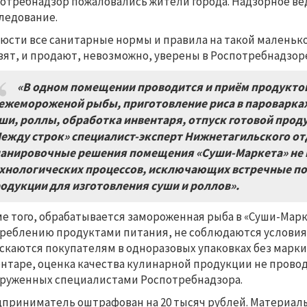
отребнадзор пожаловались жители города. Надзорное в
ледование.
юсти все санитарные нормы и правила на такой маленько
вят, и продают, невозможно, уверены в Роспотребнадзор
«В одном помещении проводится и приём продуктов
ежемороженой рыбы, приготовление риса в пароварках
ши, роллы, обработка инвентаря, отпуск готовой прод
ежду строк» специалист-эксперт Нижнетагильского отд
анировочные решения помещения «Суши-Маркета» не 
хнологических процессов, исключающих встречные по
одукции для изготовления суши и роллов».
е того, обрабатывается замороженная рыба в «Суши-Марке
реблению продуктами питания, не соблюдаются условия
скаются покупателям в одноразовых упаковках без марки
нтаре, оценка качества кулинарной продукции не провод
руженных специалистами Роспотребнадзора.
приниматель оштрафован на 20 тысяч рублей. Материал