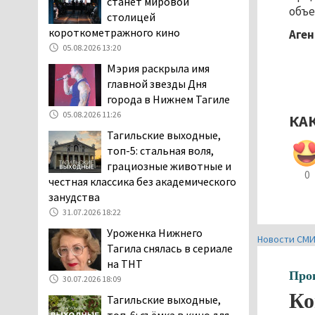
станет мировой
объе
затяжную, бессмысленную и
столицей
беспощадную «психологическую
короткометражного кино
Аген
войну»
05.08.2026 13:20
04.08.2026 12:30
Мэрия раскрыла имя
В Нижнем Тагиле после
главной звезды Дня
вмешательства
города в Нижнем Тагиле
прокуратуры четыре
05.08.2026 11:26
КА
многоквартирных дома признаны
Тагильские выходные,
аварийными и подлежащими сносу
топ-5: стальная воля,
04.08.2026 12:19
грациозные животные и
0
В России хотят ввести
честная классика без академического
обязательное
занудства
уведомление водителей
31.07.2026 18:22
об эвакуации автомобиля через
Уроженка Нижнего
Новости СМ
портал «Госуслуги»
Тагила снялась в сериале
04.08.2026 12:17
на ТНТ
Про
Тагильские коммунисты
30.07.2026 18:09
выдвинули своих
Ко
Тагильские выходные,
кандидатов на выборах в