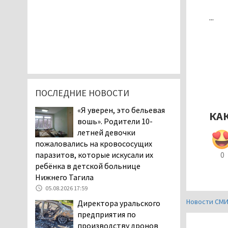
...
ПОСЛЕДНИЕ НОВОСТИ
«Я уверен, это бельевая
КА
вошь». Родители 10-
летней девочки
пожаловались на кровососущих
паразитов, которые искусали их
0
ребёнка в детской больнице
Нижнего Тагила
05.08.2026 17:59
Новости СМ
Директора уральского
предприятия по
производству дронов