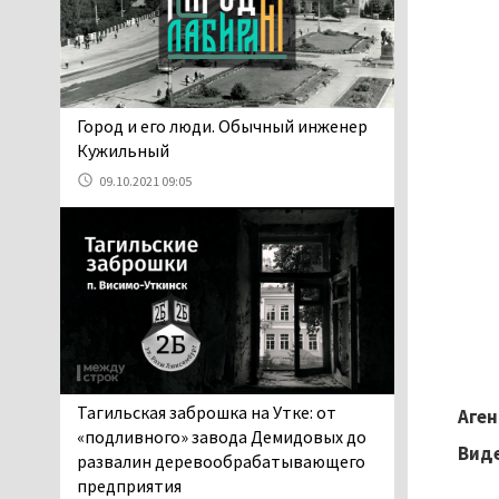
проверит прокуратура (ВИДЕО)
05.08.2026 14:40
На водоёмах
Свердловской области с
начала купального сезона
​​​​​​​Город и его люди. Обычный инженер
погиб 21 человек
Кужильный
05.08.2026 14:05
09.10.2021 09:05
Нижний Тагил на три дня
станет мировой
столицей
короткометражного кино
05.08.2026 13:20
Мэрия раскрыла имя
главной звезды Дня
города в Нижнем Тагиле
05.08.2026 11:26
Тагильская заброшка на Утке: от
Аген
В Нижнем Тагиле
«подливного» завода Демидовых до
Виде
разыскивают 45-летнего
развалин деревообрабатывающего
Виталия Говорухина
предприятия