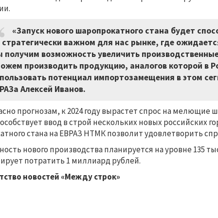
ии.
«Запуск нового шаропрокатного стана будет спос
 стратегически важном для нас рынке, где ожидаетс
 получим возможность увеличить производственные 
ожем производить продукцию, аналогов которой в Р
пользовать потенциал импортозамещения в этом сегм
РАЗа Алексей Иванов.
асно прогнозам, к 2024 году вырастет спрос на мелющие
особствует ввод в строй нескольких новых российских г
атного стана на ЕВРАЗ НТМК позволит удовлетворить с
ость нового производства планируется на уровне 135 тыс
ирует потратить 1 миллиард рублей.
тство новостей «Между строк»