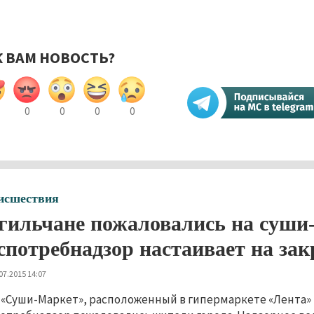
К ВАМ НОВОСТЬ?
0
0
0
0
исшествия
гильчане пожаловались на суши-
спотребнадзор настаивает на за
07.2015 14:07
 «Суши-Маркет», расположенный в гипермаркете «Лента» 