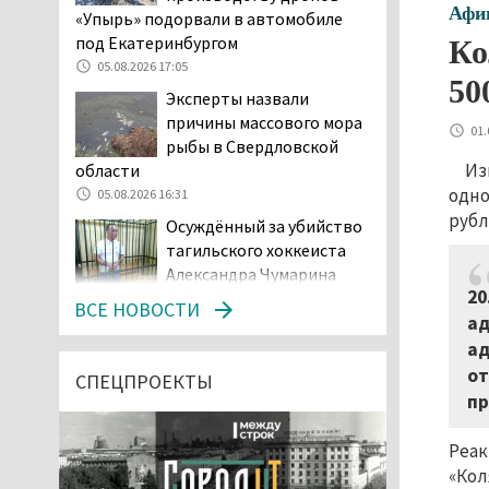
Афи
«Упырь» подорвали в автомобиле
под Екатеринбургом
Ко
05.08.2026 17:05
50
Эксперты назвали
причины массового мора
01.
рыбы в Свердловской
Из
области
одно
05.08.2026 16:31
рубл
Осуждённый за убийство
тагильского хоккеиста
Александра Чумарина
20
Самат Хазипов в очередной раз
ВСЕ НОВОСТИ
ад
попал на скамью подсудимых
ад
05.08.2026 15:28
от
Уральского депутата
СПЕЦПРОЕКТЫ
пр
Госдумы Ильтякова,
назвавшего незамужних
Реак
женщин неполноценными людьми, а
неженатых мужчин — инвалидами,
«Кол