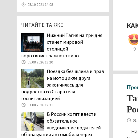
05.08.2026 11:10
05.10.2021 14:08
Во втором квартале
текущего года
КА
ЧИТАЙТЕ ТАКЖЕ
мошенники украли у
клиентов российских банков 7,4 млрд
Нижний Тагил на три дня
рублей
станет мировой
05.08.2026 10:58
столицей
0
Жителей центра Нижнего
короткометражного кино
Тагила напугала система
05.08.2026 13:20
оповещения о
Поездка без шлема и прав
заложенной бомбе
на мотоцикле друга
04.08.2026 17:57
закончилась для
Про
«Выезжать на круговое
подростка со Старателя
Та
движение здесь очень
госпитализацией
опасно: машин, которые
03.08.2026 12:31
Ро
надо пропускать, почти не видно».
В России хотят ввести
Тагильчане пожаловались на плохой
обязательное
01.
обзор из-за высокой травы у дороги
уведомление водителей
на перекрёстке улиц Серова и
На
об эвакуации автомобиля через
Первомайской