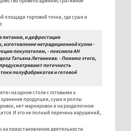
едомство провело административное
й площади торговой точки, где суши и
е.
 питания, и дефростация
, изготовление нетрадиционной кухни -
укции покупателям, - пояснила АН
ела Татьяна Литвинова. - Помимо этого,
предусматривают поточность
токи полуфабрикатов и готовой
те» на одном столе с готовыми к
 хранения продукции, суши и роллы
ровок, нет маркировок и на разделочном
ится. И это не полный перечень нарушений,
ы на приостановление деятельности