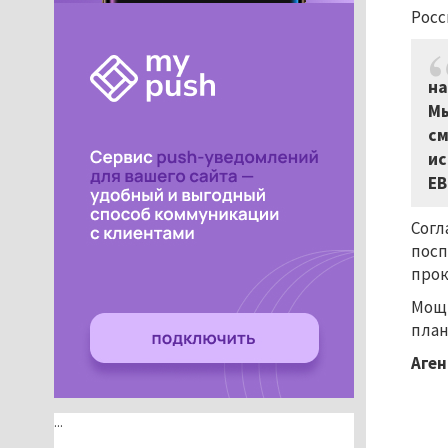
Росс
на
Мы
см
ис
ЕВ
Согл
посп
прок
Мощн
план
Аген
...