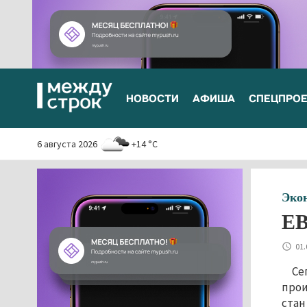
НОВОСТИ
АФИША
СПЕЦПРО
6 августа 2026
+14 °C
Эко
ЕВ
01.
Се
прои
стан