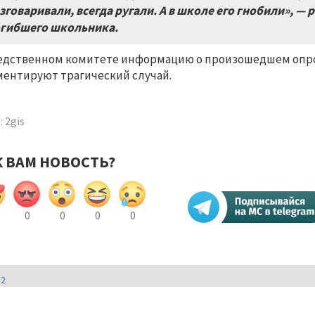
зговаривали
,
всегда ругали
.
А в школе его гнобили»
,
— р
гибшего школьника
.
едственном комитете информацию о произошедшем опрове
ентируют трагический случай.
 2gis
К ВАМ НОВОСТЬ?
0
0
0
0
И2