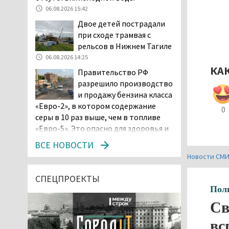
06.08.2026 15:42
Двое детей пострадали
при сходе трамвая с
рельсов в Нижнем Тагиле
06.08.2026 14:25
КА
Правительство РФ
разрешило производство
и продажу бензина класса
«Евро-2», в котором содержание
0
серы в 10 раз выше, чем в топливе
«Евро-5». Это опасно для здоровья и
повышает износ автомобиля
ВСЕ НОВОСТИ
06.08.2026 13:53
Новости СМ
В Детской городской
больнице № 3 Нижнего
СПЕЦПРОЕКТЫ
Тагила опровергли
Пол
обвинения родителей, которые
Св
заявили, что их дочь в палате
покусала бельевая вошь
вс