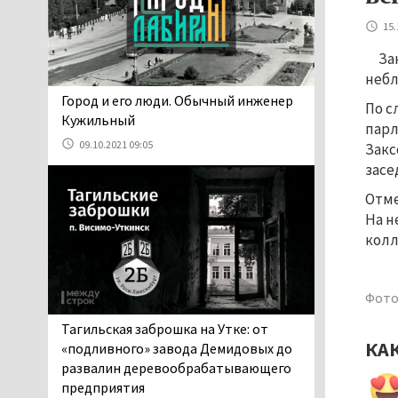
06.08.2026 13:02
15.
В Нижнем Тагиле на три
дня запретят
За
электросамокаты
небл
06.08.2026 11:41
​​​​​​​Город и его люди. Обычный инженер
По с
«Я уверен, это бельевая
Кужильный
парл
вошь». Родители 10-
09.10.2021 09:05
Закс
летней девочки
засе
пожаловались на кровососущих
паразитов, которые искусали их
Отме
ребёнка в детской больнице
На н
Нижнего Тагила
колл
05.08.2026 17:59
Директора уральского
Фото
предприятия по
производству дронов
Тагильская заброшка на Утке: от
«Упырь» подорвали в автомобиле
КА
«подливного» завода Демидовых до
под Екатеринбургом
развалин деревообрабатывающего
05.08.2026 17:05
предприятия