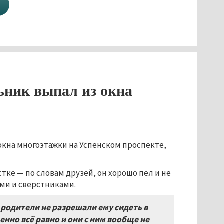
ник выпал из окна
окна многоэтажки на Успенском проспекте,
ке — по словам друзей, он хорошо пел и не
ми и сверстниками.
 родители не разрешали ему сидеть в
нно всё равно и они с ним вообще не