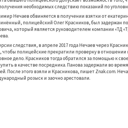
та бывшего полицейского допускает возможность того, ч
получения необходимых следствию показаний по уголовн
имир Нечаев обвиняется в получении взятки от екатери
инённый, полицейский Олег Красников, был задержан по
вича, который является руководителем компании «ТД «Т
ева.
ерсии следствия, в апреле 2017 года Нечаев через Красни
о, чтобы полицейские прекратили проверку в отношении
овное дело. Красников тогда обратился за помощью к сво
упить в качестве посредника. Панова задержали во время
ей. После этого взяли и Красникова, пишет Znak.com. Неча
ународный розыск и заочно арестовали.