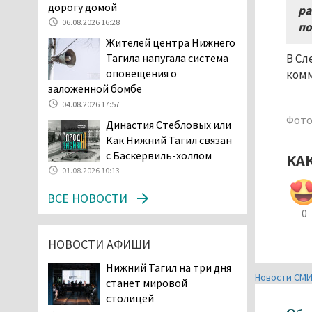
дорогу домой
ра
начала купального сезона
06.08.2026 16:28
по
погиб 21 человек
Жителей центра Нижнего
05.08.2026 14:05
В Сл
Тагила напугала система
Нижний Тагил на три дня
оповещения о
комм
станет мировой
заложенной бомбе
столицей
04.08.2026 17:57
короткометражного кино
Фото:
Династия Стебловых или
05.08.2026 13:20
Как Нижний Тагил связан
Мэрия раскрыла имя
с Баскервиль-холлом
КА
главной звезды Дня
01.08.2026 10:13
города в Нижнем Тагиле
05.08.2026 11:26
ВСЕ НОВОСТИ
В Нижнем Тагиле
0
разыскивают 45-летнего
НОВОСТИ АФИШИ
Виталия Говорухина
05.08.2026 11:10
Нижний Тагил на три дня
Новости СМ
Во втором квартале
станет мировой
текущего года
столицей
мошенники украли у