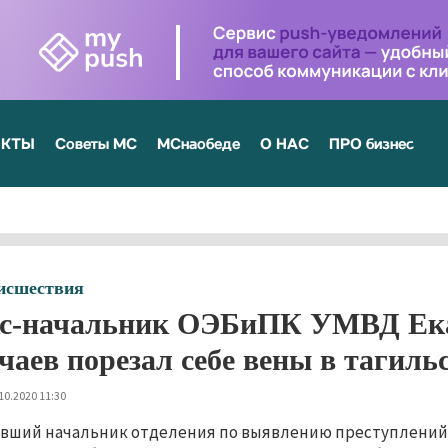
ЕКТЫ
Советы МС
МСнаобеде
О НАС
ПРО бизнес
исшествия
с-начальник ОЭБиПК УМВД Ека
чаев порезал себе вены в тагиль
10.2020 11:30
вший начальник отделения по выявлению преступлений 