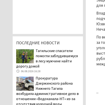
Защи
для 
Влад
подч
Юзво
Неча
По в
за т
ПОСЛЕДНИЕ НОВОСТИ
угол
Тагильские спасатели
выст
помогли заблудившемуся
рубл
в лесу мужчине найти
межд
дорогу домой
06.08.2026 16:28
Прокуратура
Дзержинского района
Нижнего Тагила
...
возбудила административное дело в
отношении «Водоканала-НТ» из-за
отсутствия холодной воды