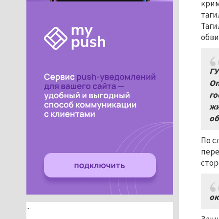
крим
таги
Таги
обви
ГУ
Оп
го
жи
об
По с
пере
стор
ок
...