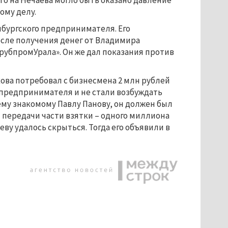
то на Нечаева могло быть оказано давление
ому делу.
нбургского предпринимателя. Его
сле получения денег от Владимира
рубпромУрала». Он же дал показания против
кова потребовал с бизнесмена 2 млн рублей
 предпринимателя и не стали возбуждать
ему знакомому Павлу Панову, он должен был
 передачи части взятки – одного миллиона
еву удалось скрыться. Тогда его объявили в