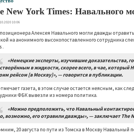
ество
e New York Times: Навального м
10.2020 10:06
позиционера Алексея Навального могли дважды отравить
кой на анонимного высокопоставленного сотрудника спе
 .
«Немецкие эксперты
,
изучившие доказательства
, г
створ
ённым в жидкости
,
скорее всего
,
в чае
,
который Н
оим рейсом
[
в Москву
]
»
, —
говорится в публикации
.
отмечает газета, в этом случае остается неясным, как сл
удники ФБК вывезли из номера политика.
«Можно предположить
,
что Навальный контактиров
о
, возможно,
его отравили дважды»
,
— заключает
The 
мним, 20 августа по пути из Томска в Москву Навальный п