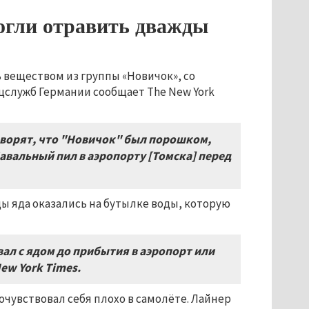
огли отравить дважды
 веществом из группы «Новичок», со
цслужб Германии сообщает The New York
оворят,
что "
Новичок
" был порошком
,
авальный пил в аэропорту
[Томска]
перед
еды яда оказались на бутылке воды, которую
ал с ядом до прибытия в аэропорт или
New York Times.
очувствовал себя плохо в самолёте. Лайнер