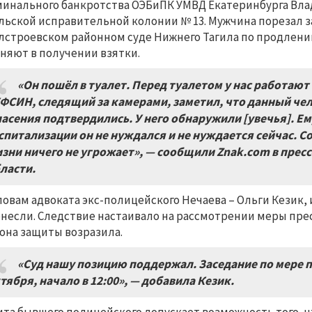
инального банкротства ОЭБиПК УМВД Екатеринбурга Влад
льской исправительной колонии № 13. Мужчина порезал з
лстроевском районном суде Нижнего Тагила по продлени
няют в получении взятки.
«Он пошёл в туалет. Перед туалетом у нас работа
ФСИН, следящий за камерами, заметил, что данный чело
асения подтвердились. У него обнаружили [увечья]. Е
спитализации он не нуждался и не нуждается сейчас. С
зни ничего не угрожает», — сообщили Znak.com в прес
ласти.
ловам адвоката экс-полицейского Нечаева – Ольги Кезик,
несли. Следствие настаивало на рассмотрении меры прес
она защиты возразила.
«Суд нашу позицию поддержал. Заседание по мере п
тября, начало в 12:00», — добавила Кезик.