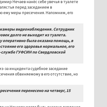
имир Нечаев нанёс себе увечья в туалете
апястья перед заседанием в
ю ему меры пресечения. Напомним, его
ют камеры видеонаблюдения. Сотрудник
век долго не выходит из туалета.
му оперативно была оказана помощь, в
остояние его здоровья нормальное, его
с-службе ГУФСИН по Свердловской
 из-за инцидента судебное заседание
ечения обвиняемому в его отсутствие, но
ресечения перенесено на четверг, 15