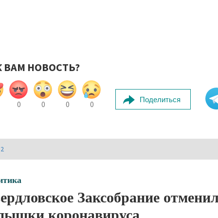
К ВАМ НОВОСТЬ?
Поделиться
0
0
0
0
И2
итика
ердловское Заксобрание отменило
пышки коронавируса