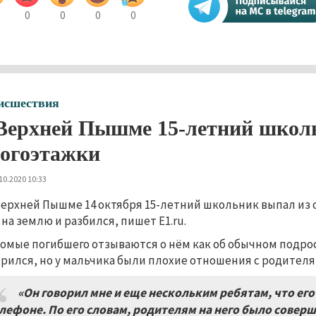
0
0
0
0
исшествия
Верхней Пышме 15-летний школь
огоэтажки
10.2020 10:33
Верхней Пышме 14 октября 15-летний школьник выпал из 
 на землю и разбился, пишет E1.ru.
омые погибшего отзываются о нём как об обычном подрост
рился, но у мальчика были плохие отношения с родителя
«Он говорил мне и еще нескольким ребятам
,
что его
лефоне
.
По его словам
,
родителям на него было соверше