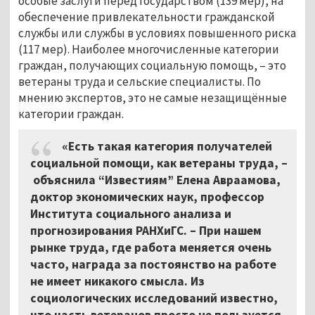
особые заслуги перед государством (139 мер), на
обеспечение привлекательности гражданской
службы или службы в условиях повышенного риска
(117 мер). Наиболее многочисленные категории
граждан, получающих социальную помощь,
–
это
ветераны труда и сельские специалисты. По
мнению экспертов, это не самые незащищённые
категории граждан.
«Есть такая категория получателей
социальной помощи, как ветераны труда,
–
объяснила “Известиям” Елена Авраамова,
доктор экономических наук, профессор
Института социального анализа и
прогнозирования РАНХиГС.
–
При нашем
рынке труда, где работа меняется очень
часто, награда за постоянство на работе
не имеет никакого смысла. Из
социологических исследований известно,
что часть ветеранов просто не пользуется