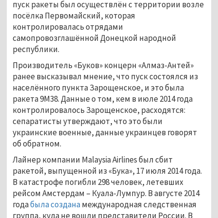
пуск ракеты был осуществлён с территории возле
посёлка Первомайский, которая
контролировалась отрядами
самопровозглашённой Донецкой народной
республики.
Производитель «Буков» концерн «Алмаз-Антей»
ранее высказывал мнение, что пуск состоялся из
населённого пункта Зарощенское, и это была
ракета 9М38. Данные о том, кем в июле 2014 года
контролировалось Зарощенское, расходятся:
сепаратисты утверждают, что это были
украинские военные, данные украинцев говорят
об обратном.
Лайнер компании Malaysia Airlines был сбит
ракетой, выпущенной из «Бука», 17 июля 2014 года.
В катастрофе погибли 298 человек, летевших
рейсом Амстердам – Куала-Лумпур. В августе 2014
года
была создана
международная следственная
группа, куда не вошли представители России. В