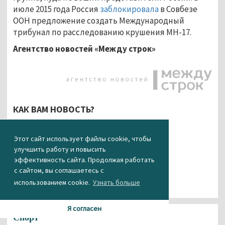
июле 2015 года Россия
заблокировала
в Совбезе
ООН предложение создать Международный
трибунал по расследованию крушения MH-17.
Агентство новостей «Между строк»
КАК ВАМ НОВОСТЬ?
0
0
0
0
0
Этот сайт использует файлы cookie, чтобы
улучшить работу и повысить
эффективность сайта. Продолжая работать
с сайтом, вы соглашаетесь с
использованием cookie.
Узнать больше
Я согласен
Спорт