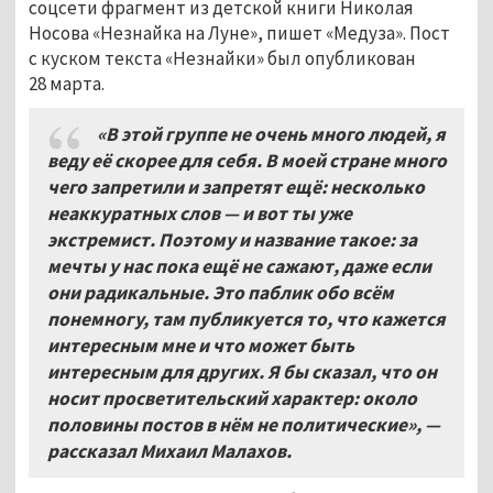
соцсети фрагмент из детской книги Николая
Носова «Незнайка на Луне», пишет «Медуза». Пост
с куском текста «Незнайки» был опубликован
28 марта.
«В этой группе не очень много людей, я
веду её скорее для себя. В моей стране много
чего запретили и запретят ещё: несколько
неаккуратных слов — и вот ты уже
экстремист. Поэтому и название такое: за
мечты у нас пока ещё не сажают, даже если
они радикальные. Это паблик обо всём
понемногу, там публикуется то, что кажется
интересным мне и что может быть
интересным для других. Я бы сказал, что он
носит просветительский характер: около
половины постов в нём не политические», —
рассказал Михаил Малахов.