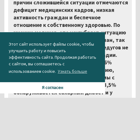
причин сложившейся ситуации отмечаются
дефицит медицинских кадров, низкая
активность граждан и беспечное
отношение к собственному здоровью. По
мнению медиков, это усугубляет ситуацию
по уровню заболеваемости тагильчан, так
Этот сайт использует файлы cookie, чтобы
как в этом случае ряд серьёзных недугов не
улучшить работу и повысить
может быть выявлен на ранней стадии.
эффективность сайта. Продолжая работать
Хотя практика показывает, что у 36%
с сайтом, вы соглашаетесь с
людей, прошедших диспансеризацию,
использованием cookie.
Узнать больше
диагностируются впервые проблемы с
сердечно-сосудистой системой, у 3,5%
Я согласен
обнаруживается сахарный диабет и у
одного процента – онкологическое
заболевание», – сообщает официальный
портал Нижнего Тагила.
Мэр Нижнего Тагила Сергей Носов считает, что
вымирание города во многом связано с миграцией