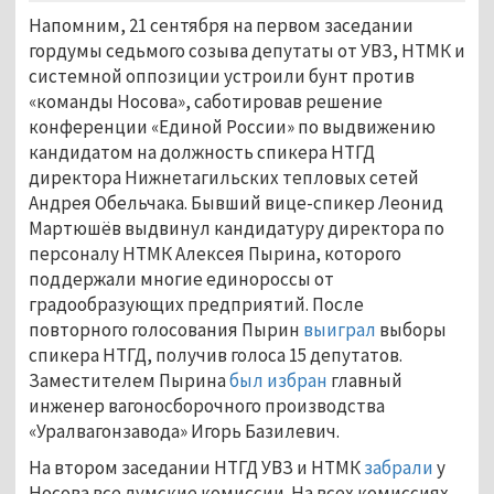
Напомним, 21 сентября на первом заседании
гордумы седьмого созыва депутаты от УВЗ, НТМК и
системной оппозиции устроили бунт против
«команды Носова», саботировав решение
конференции «Единой России» по выдвижению
кандидатом на должность спикера НТГД
директора Нижнетагильских тепловых сетей
Андрея Обельчака. Бывший вице-спикер Леонид
Мартюшёв выдвинул кандидатуру директора по
персоналу НТМК Алексея Пырина, которого
поддержали многие единороссы от
градообразующих предприятий. После
повторного голосования Пырин
выиграл
выборы
спикера НТГД, получив голоса 15 депутатов.
Заместителем Пырина
был избран
главный
инженер вагоносборочного производства
«Уралвагонзавода» Игорь Базилевич.
На втором заседании НТГД УВЗ и НТМК
забрали
у
Носова все думские комиссии. На всех комиссиях