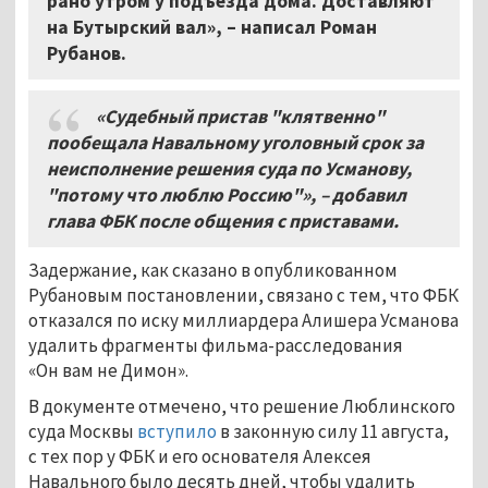
рано утром у подъезда дома. Доставляют
на Бутырский вал», – написал Роман
Рубанов.
«Судебный пристав "клятвенно"
пообещала Навальному уголовный срок за
неисполнение решения суда по Усманову,
"потому что люблю Россию"», – добавил
глава ФБК после общения с приставами.
Задержание, как сказано в опубликованном
Рубановым постановлении, связано с тем, что ФБК
отказался по иску миллиардера Алишера Усманова
удалить фрагменты фильма-расследования
«Он вам не Димон».
В документе отмечено, что решение Люблинского
суда Москвы
вступило
в законную силу 11 августа,
с тех пор у ФБК и его основателя Алексея
Навального было десять дней, чтобы удалить