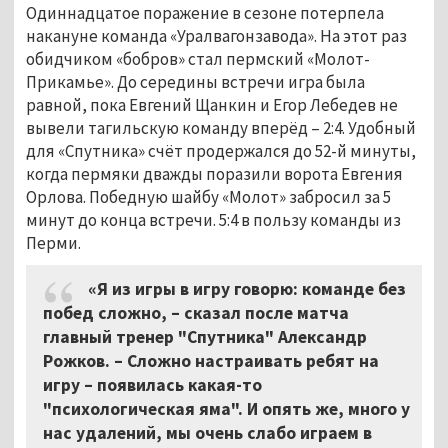
Одиннадцатое поражение в сезоне потерпела
накануне команда «Уралвагонзавода». На этот раз
обидчиком «бобров» стал пермский «Молот-
Прикамье». До середины встречи игра была
равной, пока Евгений Щанкин и Егор Лебедев не
вывели тагильскую команду вперёд – 2:4. Удобный
для «Спутника» счёт продержался до 52-й минуты,
когда пермяки дважды поразили ворота Евгения
Орлова. Победную шайбу «Молот» забросил за 5
минут до конца встречи. 5:4 в пользу команды из
Перми.
«Я из игры в игру говорю: команде без
побед сложно, – сказал после матча
главный тренер "Спутника" Александр
Рожков. – Сложно настраивать ребят на
игру – появилась какая-то
"психологическая яма". И опять же, много у
нас удалений, мы очень слабо играем в