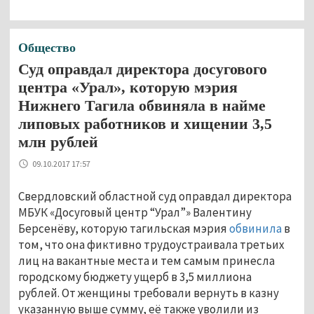
Общество
Суд оправдал директора досугового
центра «Урал», которую мэрия
Нижнего Тагила обвиняла в найме
липовых работников и хищении 3,5
млн рублей
09.10.2017 17:57
Свердловский областной суд оправдал директора
МБУК «Досуговый центр “Урал”» Валентину
Берсенёву, которую тагильская мэрия
обвинила
в
том, что она фиктивно трудоустраивала третьих
лиц на вакантные места и тем самым принесла
городскому бюджету ущерб в 3,5 миллиона
рублей.
От женщины требовали вернуть в казну
указанную выше сумму, её также уволили из