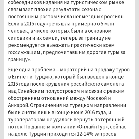
собеседников издания на туристическом рынке
связывает плохие результаты сезона с
постоянным ростом числа невыездных россиян.
Если в 2015 году «речь шла примерно о 5 млн
человек, в числе которых были в основном
силовики и их семьи, теперь за границу не
рекомендуется выезжать практически всем
госслужащим, предпочитавшим дорогие туры за
границу».
Ещё одна проблема – мораторий на продажу туров
в Египет и Турцию, который был введён в конце
2015 года после крушения российского самолёта
над Синайским полуостровом и в связи с резким
обострением отношений между Москвой и
Анкарой. Ограничения на турецком направлении
были сняты лишь в конце июня 2016 года, и
туроператорам не удалось вернуть потерянный
поток. По данным компании «ОнлайнТур», сейчас
на долю Турции приходится 12-14% запросов