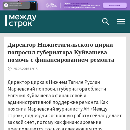
Togg
navig
Директор Нижнетагильского цирка
попросил губернатора Куйвашева
помочь с финансированием ремонта
25.08.2016 12:15
Директор цирка в Нижнем Тагиле Руслан
Марчевский попросил губернатора области
Евгения Куйвашева о финансовой и
административной поддержке ремонта. Как
пояснил Марчевский журналисту АН «Между
строк», подрядчик основную работу сейчас делает
за свой счёт, потому как финансирование
предполагается только в следующем году.