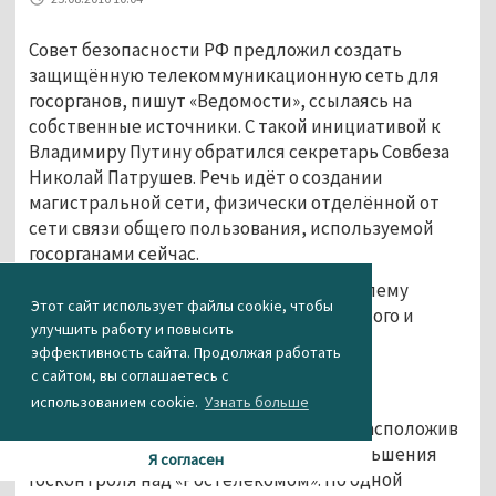
Совет безопасности РФ предложил создать
защищённую телекоммуникационную сеть для
госорганов, пишут «Ведомости», ссылаясь на
собственные источники. С такой инициативой к
Владимиру Путину обратился секретарь Совбеза
Николай Патрушев. Речь идёт о создании
магистральной сети, физически отделённой от
сети связи общего пользования, используемой
госорганами сейчас.
По мнению Патрушева, это решит проблему
Этот сайт использует файлы cookie, чтобы
надёжного и устойчивого государственного и
улучшить работу и повысить
военного управления. Оператором
эффективность сайта. Продолжая работать
интегрированной сети связи Патрушев
с сайтом, вы соглашаетесь с
предлагает назначить «Ростелеком».
использованием cookie.
Узнать больше
Ведомство предлагает три сценария, расположив
их по принципу убывания затрат и уменьшения
Я согласен
госконтроля над «Ростелекомом». По одной