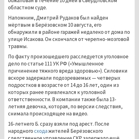
обжалован в течение 10 дней в Свердловском
областном суде.
Напомним, Дмитрий Рудаков был найден
мёртвым в Берёзовском 10 августа, его
обнаружили в районе гаражей недалеко от дома по
улице Исакова. Он скончался от черепно-мозговой
травмы.
По факту произошедшего расследуется уголовное
дело по статье 111 УК РФ («Умышленное
причинение тяжкого вреда здоровью»). Силовики
вскоре задержали подозреваемых — четверых
подростков в возрасте от 14 до 16 лет, один из
которых ранее привлекался к уголовной
ответственности. В компании также была 13-
летняя девочка, которая, по версии следствия,
снимала происходящее на видео.
16-летнего Б. сразу взяли под арест. После
народного
схода
жителей Берёзовского
следственное управление СКР задержало ещё