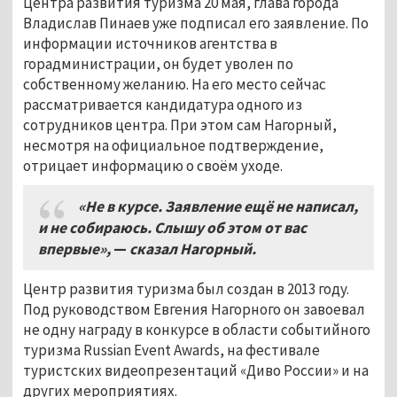
Центра развития туризма 20 мая, глава города
Владислав Пинаев уже подписал его заявление. По
информации источников агентства в
горадминистрации, он будет уволен по
собственному желанию. На его место сейчас
рассматривается кандидатура одного из
сотрудников центра. При этом сам Нагорный,
несмотря на официальное подтверждение,
отрицает информацию о своём уходе.
«Не в курсе. Заявление ещё не написал,
и не собираюсь. Слышу об этом от вас
впервые»,
—
сказал Нагорный.
Центр развития туризма был создан в 2013 году.
Под руководством Евгения Нагорного он завоевал
не одну награду в конкурсе в области событийного
туризма Russian Event Awards, на фестивале
туристских видеопрезентаций «Диво России» и на
других мероприятиях.