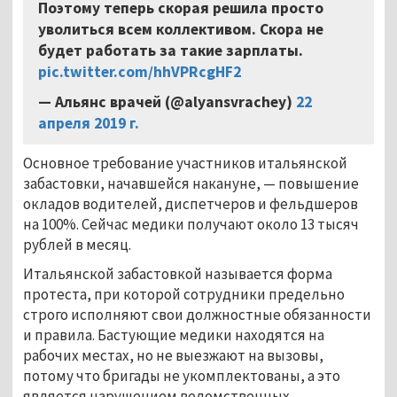
Поэтому теперь скорая решила просто
уволиться всем коллективом. Скора не
будет работать за такие зарплаты.
pic.twitter.com/hhVPRcgHF2
— Альянс врачей (@alyansvrachey)
22
апреля 2019 г.
Основное требование участников итальянской
забастовки, начавшейся накануне, — повышение
окладов водителей, диспетчеров и фельдшеров
на 100%. Сейчас медики получают около 13 тысяч
рублей в месяц.
Итальянской забастовкой называется форма
протеста, при которой сотрудники предельно
строго исполняют свои должностные обязанности
и правила. Бастующие медики находятся на
рабочих местах, но не выезжают на вызовы,
потому что бригады не укомплектованы, а это
является нарушением ведомственных