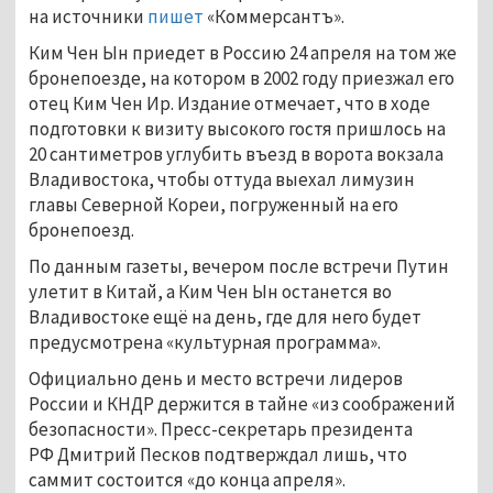
на источники
пишет
«Коммерсантъ».
Ким Чен Ын приедет в Россию 24 апреля на том же
бронепоезде, на котором в 2002 году приезжал его
отец Ким Чен Ир. Издание отмечает, что в ходе
подготовки к визиту высокого гостя пришлось на
20 сантиметров углубить въезд в ворота вокзала
Владивостока, чтобы оттуда выехал лимузин
главы Северной Кореи, погруженный на его
бронепоезд.
По данным газеты, вечером после встречи Путин
улетит в Китай, а Ким Чен Ын останется во
Владивостоке ещё на день, где для него будет
предусмотрена «культурная программа».
Официально день и место встречи лидеров
России и КНДР держится в тайне «из соображений
безопасности». Пресс-секретарь президента
РФ Дмитрий Песков подтверждал лишь, что
саммит состоится «до конца апреля».