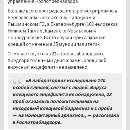
управления Роспотребнадзора.
Больше всего пострадавших зарегистрировано в
Берёзовском, Сысертском, Талицком и
Пышминском ГО, в Екатеринбурге (162 человека),
Нижнем Тагиле, Каменске-Уральском и
Первоуральске. Всего случаи присасывания
клещей отмечены в 55 муниципалитетах.
Отмечается, что на 22 апреля заболевших с
предварительными диагнозами «клещевой
вирусный энцефалит» не выявлено.
«В лабораториях исследовано 140
особей клещей, снятых с людей. Вируса
клещевого энцефалита не обнаружено, 28
проб оказались положительными на
иксодовый клещевой боррелиоз и 1
проба
—
на моноцитарный эрлихиоз»,
—
рассказали
в Роспотребнадзоре.