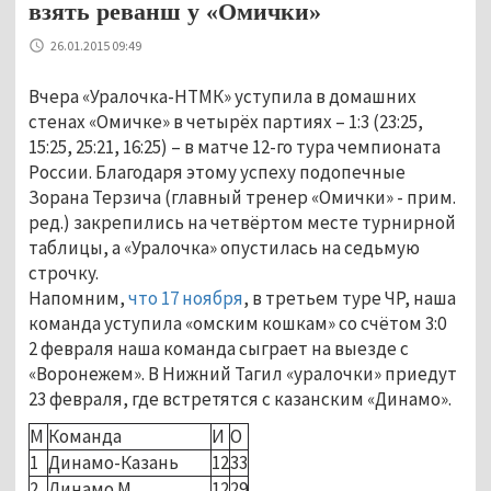
взять реванш у «Омички»
26.01.2015 09:49
Вчера «Уралочка-НТМК» уступила в домашних
стенах «Омичке» в четырёх партиях – 1:3 (23:25,
15:25, 25:21, 16:25) – в матче 12-го тура чемпионата
России. Благодаря этому успеху подопечные
Зорана Терзича (главный тренер «Омички» - прим.
ред.) закрепились на четвёртом месте турнирной
таблицы, а «Уралочка» опустилась на седьмую
строчку.
Напомним,
что 17 ноября
, в третьем туре ЧР, наша
команда уступила «омским кошкам» со счётом 3:0
2 февраля наша команда сыграет на выезде с
«Воронежем». В Нижний Тагил «уралочки» приедут
23 февраля, где встретятся с казанским «Динамо».
М
Команда
И
О
1
Динамо-Казань
12
33
2
Динамо М
12
29