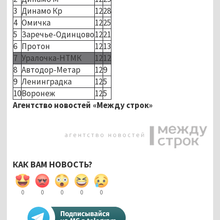
3
Динамо Кр
12
28
4
Омичка
12
25
5
Заречье-Одинцово
12
21
6
Протон
12
13
7
Уралочка-НТМК
12
12
8
Автодор-Метар
12
9
9
Ленинградка
12
5
10
Воронеж
12
5
Агентство новостей «Между строк»
КАК ВАМ НОВОСТЬ?
0
0
0
0
0