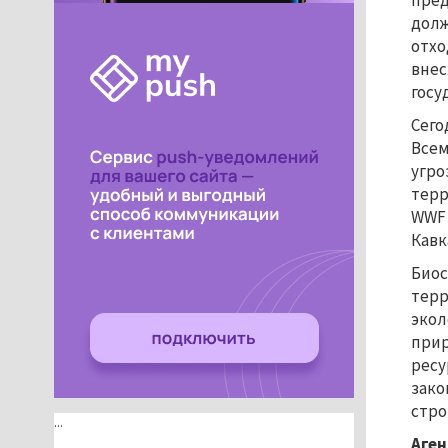
пред
долж
отхо
внес
госу
Сего
Всем
угро
терр
WWF 
Кавк
Биос
терр
экол
прир
ресу
зако
стро
...
Аген