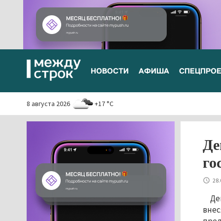
НОВОСТИ
АФИША
СПЕЦПРО
8 августа 2026
+17 °C
Де
го
28.
Де
внес