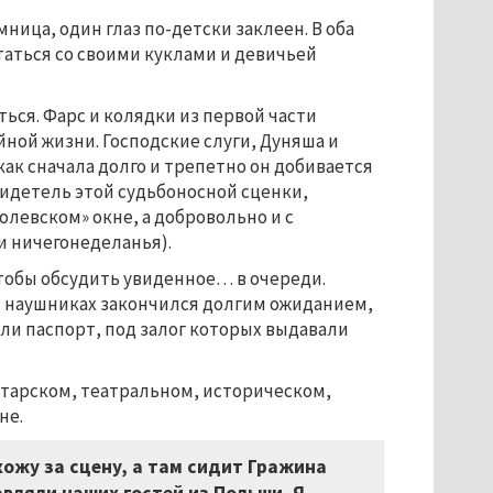
ица, один глаз по-детски заклеен. В оба
статься со своими куклами и девичьей
ться. Фарс и колядки из первой части
ой жизни. Господские слуги, Дуняша и
как сначала долго и трепетно он добивается
свидетель этой судьбоносной сценки,
олевском» окне, а добровольно и с
и ничегонеделанья).
чтобы обсудить увиденное… в очереди.
 наушниках закончился долгим ожиданием,
ли паспорт, под залог которых выдавали
тарском, театральном, историческом,
не.
хожу за сцену, а там сидит Гражина