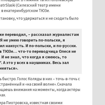
trSlaski (Силезский театр имени
 в екатеринбургском ТЮЗе.
тановку, что удержаться и не сходить было
уже переводил,
–
рассказал журналистам
Я не умею говорить по-польски, я
ил наизусть. И по-польски, и по-русски.
 в ТЮЗе… что-то переводчица Олеся не
 И не знал, что когда я смеюсь, то
 А это у всех в наушниках. Весь зал
меяться».
быстро. Голос Коляды в них – точь-в-точь с
транённый и «на своей волне». Сначала
ращаешь внимания на моменты, когда актёры
ах.
ира Пиотровска, известная своими