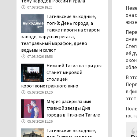
тему народов России и Урала
дня запретят
Неве
07.08.2026 18:23
электросамокаты
она 
Тагильские выходные,
06.08.2026 11:41
жизн
топ-8: День города, а
«Я уверен, это бельевая
также пироги на старом
Перв
вошь». Родители 10-
заводе, парусная регата,
смен
летней девочки
театральный марафон, древо
Степ
пожаловались на кровососущих
ведьмы и салют
её д
паразитов, которые искусали их
07.08.2026 15:56
окон
ребёнка в детской больнице
Нижний Тагил на три дня
обле
Нижнего Тагила
станет мировой
05.08.2026 17:59
В эт
столицей
Директора уральского
Перв
короткометражного кино
предприятия по
в фи
05.08.2026 13:20
производству дронов
этот
Мэрия раскрыла имя
«Упырь» подорвали в автомобиле
главной звезды Дня
Поль
под Екатеринбургом
города в Нижнем Тагиле
гост
05.08.2026 17:05
05.08.2026 11:26
Эксперты назвали
Тагильские выходные,
причины массового мора