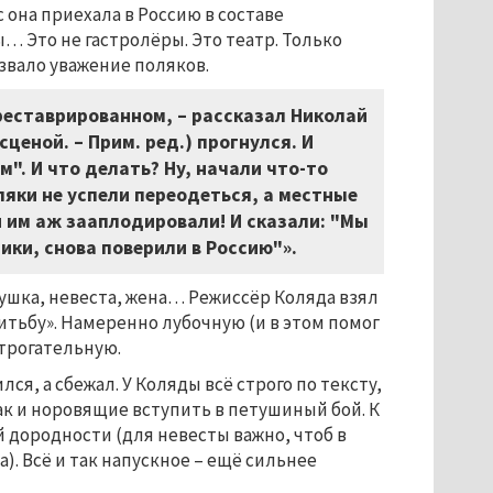
 она приехала в Россию в составе
… Это не гастролёры. Это театр. Только
ызвало уважение поляков.
треставрированном,
–
рассказал Николай
сценой. – Прим. ред.) прогнулся. И
м". И что делать? Ну, начали что-то
ляки не успели переодеться, а местные
и им аж зааплодировали! И сказали: "Мы
ки, снова поверили в Россию"».
тушка, невеста, жена… Режиссёр Коляда взял
итьбу». Намеренно лубочную (и в этом помог
 трогательную.
я, а сбежал. У Коляды всё строго по тексту,
ак и норовящие вступить в петушиный бой. К
 дородности (для невесты важно, чтоб в
а). Всё и так напускное – ещё сильнее