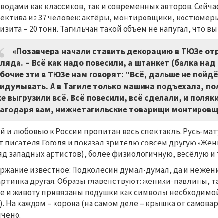
водами как классиков, так и современных авторов. Сейчас
ектива из 37 человек: актёры, монтировщики, костюмеры
изита – 20 тонн. Тагильчан такой объём не напугал, что в
«Позавчера начали ставить декорацию в ТЮЗе о
оляда.
–
Всё как надо повесили, а штанкет (балка над 
бочие эти в ТЮЗе нам говорят: "Всё, дальше не пойдё
идумывать. А в Тагиле только машина подъехала, по
е выгрузили всё. Всё повесили, всё сделали, и поляк
агодаря вам, нижнетагильские товарищи монтировщи
й и любовью к России пропитан весь спектакль. Русь-ма
т писателя Гоголя и показал зрителю совсем другую «Жен
яд западных артистов), более физиологичную, весёлую и
ржание известное: Подколесин думал-думал, да и не женилс
артинка другая. Образы главенствуют: женихи-павлины, т
е и животу привязаны подушки как символы необходимой
). На каждом – корона (на самом деле – крышка от самовар
чено.