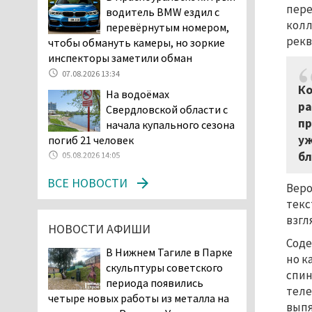
Двое детей пострадали
пере
водитель BMW ездил с
при сходе трамвая с
колл
перевёрнутым номером,
рельсов в Нижнем Тагиле
рекв
чтобы обмануть камеры, но зоркие
06.08.2026 14:25
инспекторы заметили обман
Правительство РФ
07.08.2026 13:34
разрешило производство
К
На водоёмах
и продажу бензина класса
ра
Свердловской области с
«Евро-2», в котором содержание
пр
начала купального сезона
серы в 10 раз выше, чем в топливе
уж
погиб 21 человек
«Евро-5». Это опасно для здоровья и
бл
05.08.2026 14:05
повышает износ автомобиля
06.08.2026 13:53
ВСЕ НОВОСТИ
Веро
В Детской городской
текс
больнице № 3 Нижнего
взгл
НОВОСТИ АФИШИ
Тагила опровергли
Соде
обвинения родителей, которые
В Нижнем Тагиле в Парке
заявили, что их дочь в палате
но к
скульптуры советского
покусала бельевая вошь
спин
периода появились
06.08.2026 13:02
теле
четыре новых работы из металла на
выпя
В Нижнем Тагиле на три