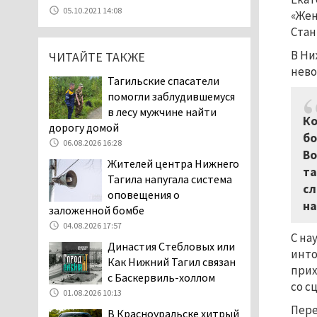
07.08.2026 11:47
05.10.2021 14:08
«Жен
Екатеринбург подвергся
Стан
атаке БПЛА, восемь из
В Ни
ЧИТАЙТЕ ТАКЖЕ
них были сбиты, три
нево
упали на крышу логистического
Тагильские спасатели
центра
помогли заблудившемуся
07.08.2026 11:28
в лесу мужчине найти
Ко
Тагильские спасатели
дорогу домой
бо
помогли заблудившемуся
06.08.2026 16:28
Во
в лесу мужчине найти
Жителей центра Нижнего
дорогу домой
та
Тагила напугала система
06.08.2026 16:28
сл
оповещения о
на
Прокуратура
заложенной бомбе
Дзержинского района
04.08.2026 17:57
С на
Нижнего Тагила
Династия Стебловых или
возбудила административное дело в
инто
Как Нижний Тагил связан
отношении «Водоканала-НТ» из-за
прих
с Баскервиль-холлом
отсутствия холодной воды
со с
01.08.2026 10:13
06.08.2026 15:42
Пере
В Красноуральске хитрый