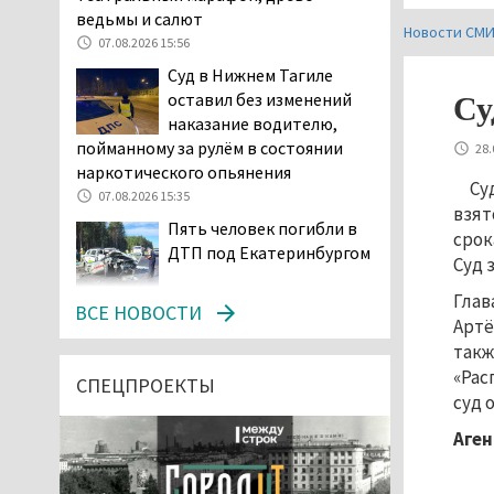
ведьмы и салют
Новости СМ
07.08.2026 15:56
Суд в Нижнем Тагиле
оставил без изменений
Су
наказание водителю,
пойманному за рулём в состоянии
28.
наркотического опьянения
Су
07.08.2026 15:35
взят
Пять человек погибли в
срок
ДТП под Екатеринбургом
Суд 
Глав
07.08.2026 14:24
ВСЕ НОВОСТИ
Артё
Тагильские спасатели
такж
проникли в квартиру
«Рас
через балкон, чтобы
СПЕЦПРОЕКТЫ
суд 
помочь пенсионерке
07.08.2026 14:20
Аген
В Красноуральске хитрый
водитель BMW ездил с