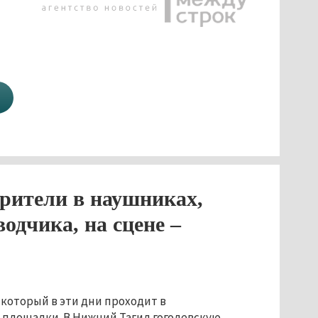
зрители в наушниках,
одчика, на сцене –
 который в эти дни проходит в
й площадки. В Нижний Тагил гоголевскую