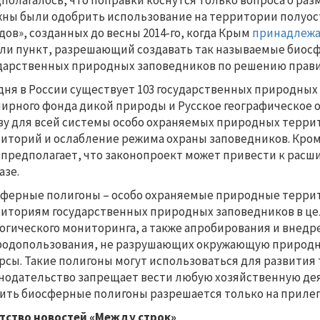
полагалось, что поправки коснутся только вопроса о ра
ны были одобрить использование на территории полуост
дов», созданных до весны 2014-го, когда Крым
принадлеж
ли пункт, разрешающий создавать так называемые биос
дарственных природных заповедников по решению прави
дня в России существует 103 государственных природных
ирного фонда дикой природы и Русское географическое о
зу для всей системы особо охраняемых природных терри
иторий и ослабление режима охраны заповедников. Кром
предполагает, что законопроект может привести к рас
азе.
ферные полигоны – особо охраняемые природные террит
иториям государственных природных заповедников в це
огического мониторинга, а также апробирования и внед
одопользования, не разрушающих окружающую природн
рсы. Такие полигоны могут использоваться для развития
нодательство запрещает вести любую хозяйственную дея
ить биосферные полигоны разрешается только на приле
тство новостей «Между строк»