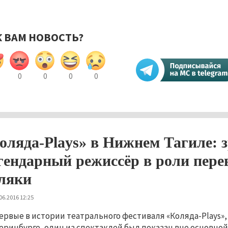
К ВАМ НОВОСТЬ?
0
0
0
0
оляда-Plays» в Нижнем Тагиле: 
гендарный режиссёр в роли перев
ляки
06.2016 12:25
ервые в истории театрального фестиваля «Коляда-Plays»,
еринбурге, один из спектаклей был показан вне основно