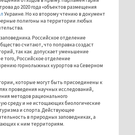
змещении отходов в Крыму. Парламентарии
рова до 2020 года «объектов размещения
ал
Украине. Но ко второму чтению в документ
ферные полигоны на территории любых
тельства.
 заповедника. Российское отделение
бщество считают, что поправка создаст
торий, так как допускает уменьшение
е того, Российское отделение
ширению горнолыжных курортов на Северном
ории, которые могут быть присоединены к
лях проведения научных исследований,
рения методов рационального
ую среду и не истощающих биологические
 туризма и спорта. Действующее
тельность в природных заповедниках, а
гающих к ним территориям.