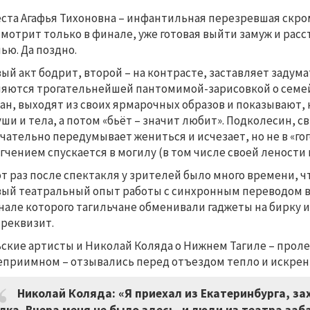
ста Агафья Тихоновна
–
инфантильная перезревшая скромн
смотрит только в финале, уже готовая выйти замуж и рас
ью. Да поздно.
ый акт бодрит, второй – на контрасте, заставляет задума
яются трогательнейшей пантомимой-зарисовкой о семейн
ан, выходят из своих ярмарочных образов и показывают, 
уши и тела, а потом «бьёт – значит любит». Подколесин, 
чательно передумывает жениться и исчезает, но не в «гог
гчением спускается в могилу (в том числе своей лености 
от раз после спектакля у зрителей было много времени, 
ый театральный опыт работы с синхронным переводом в
нале которого тагильчане обменивали гаджеты на бирку и
 реквизит.
ские артисты и Николай Коляда о Нижнем Тагиле
–
проле
еприимном – отзывались перед отъездом тепло и искрен
Николай Коляда: «Я приехал из Екатеринбурга, за