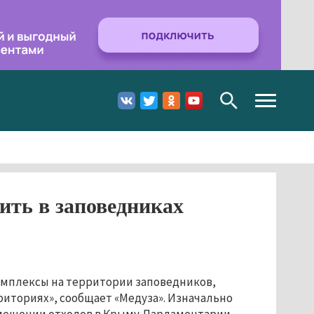
Toggle
navigation
ить в заповедниках
омплексы на территории заповедников,
риториях», сообщает «Медуза». Изначально