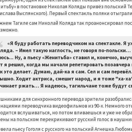
итьбу» в постановке Николая Коляды привёз польский Tea
ислава Выспянского). Первый спектакль поляки отыграли
жнем Тагиле сам Николай Коляда так проанонсировал пос
зможно.
«Я буду работать переводчиком на спектакле. Я 
ляда. – Имел такую наглость, не говоря по-польски… 
юсь... Ну, а пьесу «Женитьба» ставил и, конечно, выуч
т я решил, когда мы начали репетировать позавчера
к это делает. Думаю, дай-ка я сам. Сел и сам перевёл.
ышно. Ходит актриса, смешит народ, и я тоже "ха-ха".
чинает ржать… Я надеюсь, тагильчане тоже будут с
ушниками для синхронного перевода зрители разобрались 
нациями переводчика видеофильмов из 90-х. Немного отс
одится вслушиваться, но потом вливаешься и уже не об
цены на польском перекрикивают русский голос в наушник
вела пьесу Гоголя с русского на польский Агнешка Любом