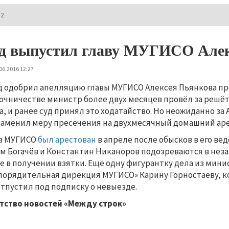
И2
д выпустил главу МУГИСО Алек
06.2016 12:27
д одобрил апелляцию главы МУГИСО Алексея Пьянкова пр
очничестве министр более двух месяцев провёл за решёт
а, и ранее суд принял это ходатайство. Но неожиданно за
заменил меру пресечения на двухмесячный домашний аре
а МУГИСО
был арестован
в апреле после обысков в его вед
м Богачёв и Константин Никаноров подозреваются в неза
е в получении взятки. Ещё одну фигурантку дела из мини
порядительная дирекция МУГИСО» Карину Горностаеву, ко
отпустил под подписку о невыезде.
тство новостей «Между строк»