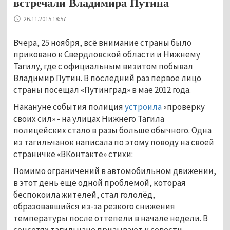
встречали Владимира Путина
26.11.2015 18:57
Вчера, 25 ноября, всё внимание страны было
приковано к Свердловской области и Нижнему
Тагилу, где с официальным визитом побывал
Владимир Путин. В последний раз первое лицо
страны посещал «Путинград» в мае 2012 года.
Накануне события полиция
устроила
«проверку
своих сил» - на улицах Нижнего Тагила
полицейских стало в разы больше обычного. Одна
из тагильчанок написала по этому поводу на своей
страничке «ВКонтакте» стихи:
Помимо ограничений в автомобильном движении,
в этот день ещё одной проблемой, которая
беспокоила жителей, стал гололёд,
образовавшийся из-за резкого снижения
температуры после оттепели в начале недели. В
соцсетях тагильчане призывают к совести