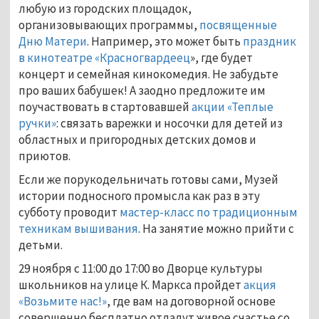
любую из городских площадок,
организовывающих программы,
посвященные
Дню Матери
. Например, это может быть
праздник
в кинотеатре «Красногвардеец
», где будет
концерт и семейная кинокомедия. Не забудьте
про ваших бабушек! А заодно предложите им
поучаствовать в стартовавшей
акции «Теплые
ручки»
: связать варежки и носочки для детей из
областных и пригородных детских домов и
приютов.
Если же порукодельничать готовы сами, Музей
истории подносного промысла как раз в эту
субботу проводит
мастер-класс по традиционным
техникам вышивания
. На занятие можно прийти с
детьми.
29 ноября с 11:00 до 17:00 во Дворце культуры
школьников на улице К. Маркса пройдет
акция
«Возьмите нас!»
, где вам на договорной основе
совершенно бесплатно отдадут живое счастье со