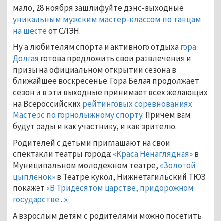
мало, 28 ноября зашлифуйте дэнс-выходные
уникальным мужским мастер-классом по танцам
на шесте
от СЛЭН.
Ну а любителям спорта и активного отдыха
гора
Долгая
готова предложить свои развлечения и
призы на официальном открытии сезона в
ближайшее воскресенье. Гора Белая продолжает
сезон и в эти выходные принимает всех желающих
на Всероссийских
рейтинговых соревнованиях
Мастерс по горнолыжному спорту
. Причем вам
будут рады и как участнику, и как зрителю.
Родителей с детьми приглашают на свои
спектакли театры города:
«Краса Ненаглядная»
в
Муниципальном молодежном театре,
«Золотой
цыпленок»
в Театре кукол, Нижнетагильский ТЮЗ
покажет
«В Тридесятом царстве, придорожном
государстве...»
.
А взрослым детям с родителями можно посетить