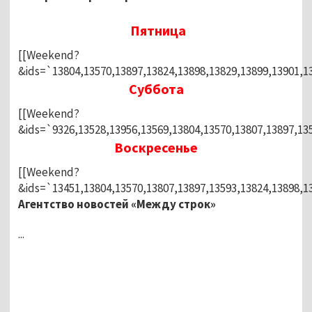
Пятница
[[Weekend?
&ids=`13804,13570,13897,13824,13898,13829,13899,13901,13
Суббота
[[Weekend?
&ids=`9326,13528,13956,13569,13804,13570,13807,13897,135
Воскресенье
[[Weekend?
&ids=`13451,13804,13570,13807,13897,13593,13824,13898,13
Агентство новостей «Между строк»
...