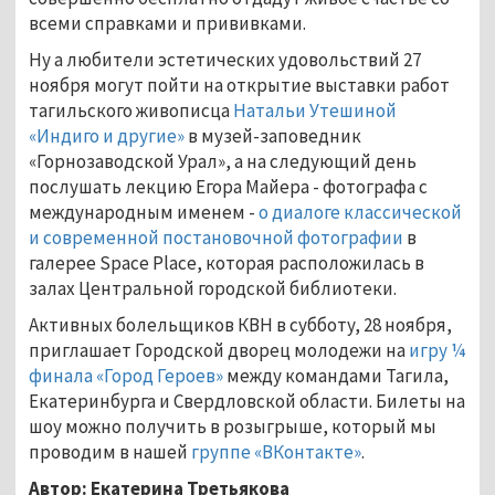
всеми справками и прививками.
Ну а любители эстетических удовольствий 27
ноября могут пойти на открытие выставки работ
тагильского живописца
Натальи Утешиной
«Индиго и другие»
в музей-заповедник
«Горнозаводской Урал», а на следующий день
послушать лекцию Егора Майера - фотографа с
международным именем -
о диалоге классической
и современной постановочной фотографии
в
галерее Space Place, которая расположилась в
залах Центральной городской библиотеки.
Активных болельщиков КВН в субботу, 28 ноября,
приглашает Городской дворец молодежи на
игру ¼
финала «Город Героев»
между командами Тагила,
Екатеринбурга и Свердловской области. Билеты на
шоу можно получить в розыгрыше, который мы
проводим в нашей
группе «ВКонтакте»
.
Автор: Екатерина Третьякова