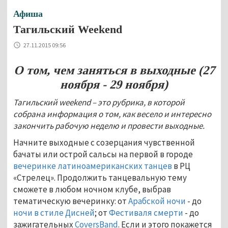
Афиша
Тагильский Weekend
27.11.2015 09:56
О том, чем заняться в выходные (27
ноября - 29 ноября)
Тагильский
weekend – это рубрика, в которой
собрана информация о том, как весело и интересно
закончить рабочую неделю и провести выходные.
Начните выходные с созерцания чувственной
бачаты или острой сальсы на первой в городе
вечеринке латиноамериканских танцев
в РЦ
«Стрелец». Продолжить танцевальную тему
сможете в любом ночном клубе, выбрав
тематическую вечеринку: от
Арабской ночи
- до
ночи в стиле Дисней
; от
Фестиваля смерти
- до
зажигательных
CoversBand
. Если и этого покажется