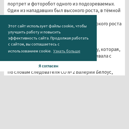
портрет и фоторобот одного из подозреваемых.
Один из нападавших был высокого роста, в тёмной
одежде, с капюшоном на голове и в
солнцезащитных очках. Второй – невысокого роста
Этот сайт использует файлы cookie, чтобы
и плотного телосложения.
улучшить работу и повысить
эффективность сайта. Продолжая работать
с сайтом, вы соглашаетесь с
Кроме того, полицейские ищут женщину, которая,
использованием cookie.
Узнать больше
по оперативной информации, разговаривала с
одним из нападавших.
Я согласен
По словам следователя СО № 2 Валерии Белоус,
силовики не исключают, что нападение связано с
предпринимательской деятельностью
потерпевшего: у бизнесмена идут долгие
судебные разбирательства с предыдущим
руководителем возглавляемого им предприятия.
Располагающих какой-либо информацией о
данном преступлении сотрудники полиции
просят позвонить по телефонам 97- 68 -82, 97-62-07