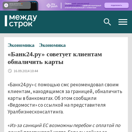
Togg
navig
Экономика
Экономика
«Банк24.ру» советует клиентам
обналичить карты
16.09.2014 10:44
«Банк24.ру» с помощью смс рекомендовал своим
клиентам, находящимся за границей, обналичить
карты в банкоматах. Об этом сообщили
«Ведомости» со ссылкой на представителя
Уралбизнесконсалтинга.
«
Из-за санкций ЕС возможны перебои с оплатой по
вашей пластиковой карте. Если вы сейчас за