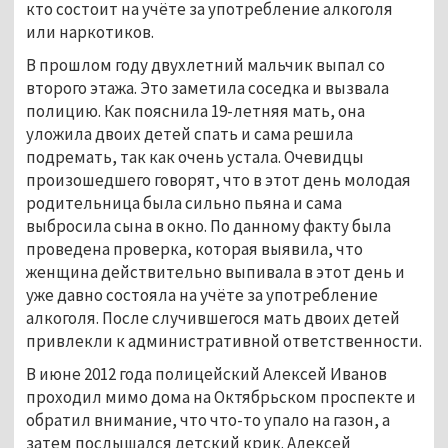
кто состоит на учёте за употребление алкоголя
или наркотиков.
В прошлом году двухлетний мальчик выпал со
второго этажа. Это заметила соседка и вызвала
полицию. Как пояснила 19-летняя мать, она
уложила двоих детей спать и сама решила
подремать, так как очень устала. Очевидцы
произошедшего говорят, что в этот день молодая
родительница была сильно пьяна и сама
выбросила сына в окно. По данному факту была
проведена проверка, которая выявила, что
женщина действительно выпивала в этот день и
уже давно состояла на учёте за употребление
алкоголя. После случившегося мать двоих детей
привлекли к административной ответственности.
В июне 2012 года полицейский Алексей Иванов
проходил мимо дома на Октябрьском проспекте и
обратил внимание, что что-то упало на газон, а
затем послышался детский крик. Алексей