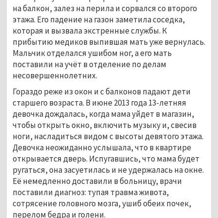
на балкон, залез на перила и сорвался со второго
этажа. Его падение на газон заметила соседка,
которая и вызвала экстренные службы. К
прибытию медиков выпившая мать уже вернулась.
Мальчик отделался ушибом ног, а его мать
поставили на учёт в отделение по делам
несовершеннолетних.
Гораздо реже из окон и с балконов падают дети
старшего возраста. В июне 2013 года 13-летняя
девочка дождалась, когда мама уйдет в магазин,
чтобы открыть окно, включить музыку и, свесив
ноги, насладиться видом с высоты девятого этажа.
Девочка неожиданно услышала, что в квартире
открывается дверь. Испугавшись, что мама будет
ругаться, она засуетилась и не удержалась на окне.
Её немедленно доставили в больницу, врачи
поставили диагноз: тупая травма живота,
сотрясение головного мозга, ушиб обеих почек,
перелом бедра и голени.