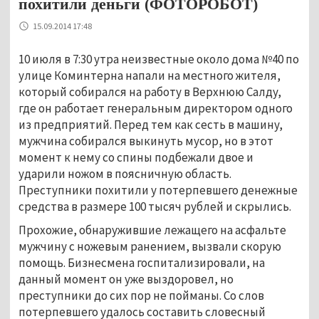
похитили деньги (ФОТОРОБОТ)
15.09.2014 17:48
10 июля в 7:30 утра неизвестные около дома №40 по
улице Коминтерна напали на местного жителя,
который собирался на работу в Верхнюю Салду,
где он работает генеральным директором одного
из предприятий. Перед тем как сесть в машину,
мужчина собирался выкинуть мусор, но в этот
момент к нему со спины подбежали двое и
ударили ножом в поясничную область.
Преступники похитили у потерпевшего денежные
средства в размере 100 тысяч рублей и скрылись.
Прохожие, обнаружившие лежащего на асфальте
мужчину с ножевым ранением, вызвали скорую
помощь. Бизнесмена госпитализировали, на
данный момент он уже выздоровел, но
преступники до сих пор не пойманы. Со слов
потерпевшего удалось составить словесный