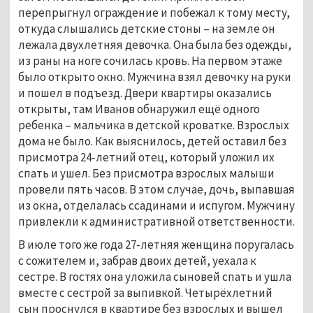
перепрыгнул ограждение и побежал к тому месту,
откуда слышались детские стоны – на земле он
лежала двухлетняя девочка. Она была без одежды,
из раны на ноге сочилась кровь. На первом этаже
было открыто окно. Мужчина взял девочку на руки
и пошел в подъезд. Двери квартиры оказались
открыты, там Иванов обнаружил ещё одного
ребенка – мальчика в детской кроватке. Взрослых
дома не было. Как выяснилось, детей оставил без
присмотра 24-летний отец, который уложил их
спать и ушел. Без присмотра взрослых малыши
провели пять часов. В этом случае, дочь, выпавшая
из окна, отделалась ссадинами и испугом. Мужчину
привлекли к административной ответственности.
В июле того же года 27-летняя женщина поругалась
с сожителем и, забрав двоих детей, уехала к
сестре. В гостях она уложила сыновей спать и ушла
вместе с сестрой за выпивкой. Четырёхлетний
сын проснулся в квартире без взрослых и вышел