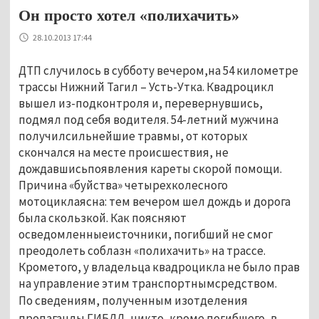
Он просто хотел «полихачить»
28.10.2013 17:44
ДТП случилось в субботу вечером,на 54 километре
трассы Нижний Тагил – Усть-Утка. Квадроцикл
вышел из-подконтроля и, перевернувшись,
подмял под себя водителя. 54-летний мужчина
получилсильнейшие травмы, от которых
скончался на месте происшествия, не
дождавшисьпоявления кареты скорой помощи.
Причина «буйства» четырехколесного
мотоциклаясна: тем вечером шел дождь и дорога
была скользкой. Как поясняют
осведомленныеисточники, погибший не смог
преодолеть соблазн «полихачить» на трассе.
Крометого, у владельца квадроцикла не было прав
на управление этим транспортнымсредством.
По сведениям, полученным изотделения
пропаганды ГИБДД, никто, кроме погибшего, в