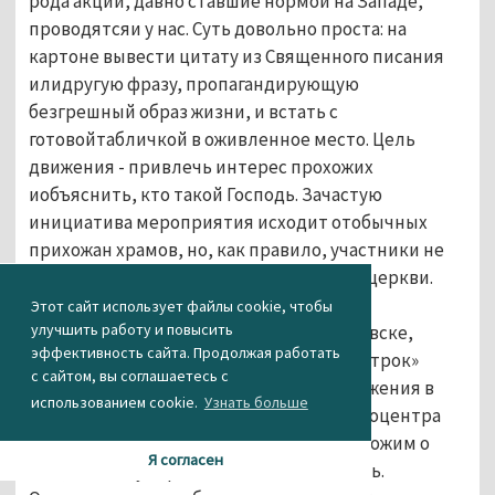
рода акции, давно ставшие нормой на Западе,
проводятсяи у нас. Суть довольно проста: на
картоне вывести цитату из Священного писания
илидругую фразу, пропагандирующую
безгрешный образ жизни, и встать с
готовойтабличкой в оживленное место. Цель
движения - привлечь интерес прохожих
иобъяснить, кто такой Господь. Зачастую
инициатива мероприятия исходит отобычных
прихожан храмов, но, как правило, участники не
призывают на служенияопределенной церкви.
«Картонная евангелизация» уже
Этот сайт использует файлы cookie, чтобы
улучшить работу и повысить
распространиласьв Омске, Петропавловске,
эффективность сайта. Продолжая работать
Перми, Барнауле. Читатель АН «Между строк»
с сайтом, вы соглашаетесь с
заснялвозможных представителей движения в
использованием cookie.
Узнать больше
Нижнем Тагиле. Возле развлекательногоцентра
«Гороскоп» женщина рассказывала прохожим о
Я согласен
том, как Иисус Христосизменит их жизнь.