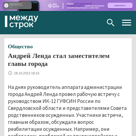
Togg
navig
Общество
Андрей Ленда стал заместителем
главы города
28.10.2013 18:10
На днях руководитель аппарата администрации
города Андрей Ленда провел рабочую встречу с
руководством ИК-12 ГУФСИН России по
Свердловской области и представителями Совета
родственников осужденных. Участники встречи,
главным образом, обсуждали вопрос
реабилитации осужденных. Например, они
озаботились проблемой их трудоустройства и