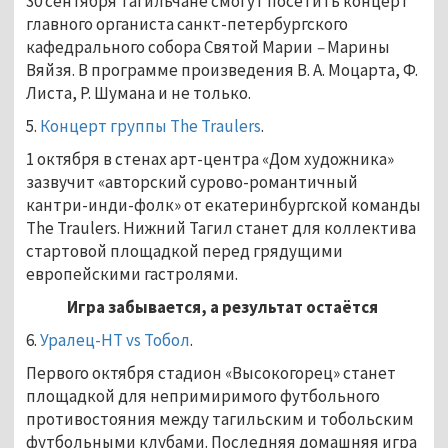
30 сентября тагильчане смогут посетить концерт
главного органиста санкт-петербургского
кафедрального собора Святой Марии
–
Марины
Вяйзя. В программе произведения В. А. Моцарта, Ф.
Листа, Р. Шумана и не только.
5.
Концерт группы The Traulers
.
1 октября в стенах арт-центра «Дом художника»
зазвучит «авторский сурово-романтичный
кантри-инди-фолк» от екатеринбургской команды
The Traulers. Нижний Тагил станет для коллектива
стартовой площадкой перед грядущими
европейскими гастролями.
Игра забывается, а результат остаётся
6.
Уралец-НТ vs Тобол
.
Первого октября стадион «Высокогорец» станет
площадкой для непримиримого футбольного
противостояния между тагильским и тобольским
футбольными клубами. Последняя домашняя игра