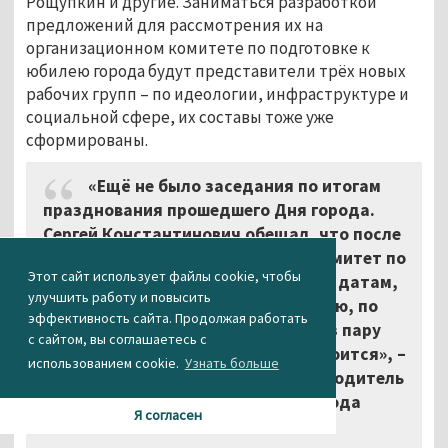
Рощупкин и другие. Заниматься разработкой
предложений для рассмотрения их на
организационном комитете по подготовке к
юбилею города будут представители трёх новых
рабочих групп – по идеологии, инфраструктуре и
социальной сфере, их составы тоже уже
сформированы.
«Ещё не было заседания по итогам
празднования прошедшего Дня города.
Сергей Константинович обещал, что после
него сразу будем проводить оргкомитет по
Этот сайт использует файлы cookie, чтобы
следующим важным праздничным датам,
улучшить работу и повысить
чтобы сразу всё определить. Думаю, по
эффективность сайта. Продолжая работать
возвращению его из отпуска, через пару
с сайтом, вы соглашаетесь с
недель, такое заседание уже состоится», –
использованием cookie.
Узнать больше
сообщила АН «Между строк» руководитель
пресс-службы администрации города
Я согласен
Галина Кобяк.