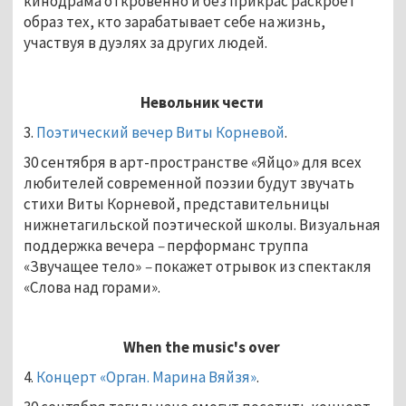
кинодрама откровенно и без прикрас раскроет
образ тех, кто зарабатывает себе на жизнь,
участвуя в дуэлях за других людей.
Невольник чести
3.
Поэтический вечер Виты Корневой
.
30 сентября в арт-пространстве «Яйцо» для всех
любителей современной поэзии будут звучать
стихи Виты Корневой, представительницы
нижнетагильской поэтической школы. Визуальная
поддержка вечера
–
перформанс труппа
«Звучащее тело»
–
покажет отрывок из спектакля
«Слова над горами».
When the music's over
4.
Концерт «Орган. Марина Вяйзя»
.