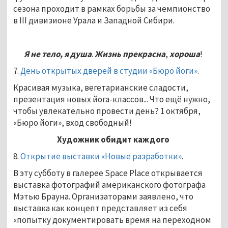
сезона проходит в рамках борьбы за чемпионство
в III дивизионе Урала и Западной Сибири.
Я не тело, я
душа
.
Жизнь прекрасна
,
хороша
!
7.
День открытых дверей в студии «Бюро йоги»
.
Красивая музыка, вегетарианские сладости,
презентация новых йога-классов... Что ещё нужно,
чтобы увлекательно провести день? 1 октября,
«Бюро йоги», вход свободный!
Художник обидит каждого
8.
Открытие выставки «Новые разработки»
.
В эту субботу в галерее Space Place открывается
выставка фотографий американского фотографа
Мэтью Брауна. Организаторами заявлено, что
выставка как концепт представляет из себя
«попытку документировать время на переходном