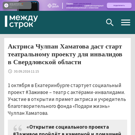
Togg
navig
Актриса Чулпан Хаматова даст старт
театральному проекту для инвалидов
в Свердловской области
30.09.2016 11:15
1 октября в Екатеринбурге стартует социальный
проект #Заживое – театр с актёрами-инвалидами.
Участие в открытии примет актриса и учредитель
благотворительного фонда «Подари жизнь»
Чулпан Хаматова.
«Открытие социального проекта
#Заживое пройдёт в камерной и домашней