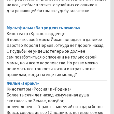
на все, чтобы сплотить случайных союзников
для решающей битвы за судьбу галактики.
Мультфильм «За тридевять земель»
Кинотеатр «Красногвардеец»
В поисках своей мамы Йохан попадает в далекое
Царство Короля Перьев, откуда нет дороги назад.
От судьбы не уйдешь: теперь он должен
сам позаботиться о спасении не только своей
мамы, но и всего королевства. Но разве можно
понимать все тонкости жизни и играть по ее
правилам, когда ты еще так молод?
Фильм «Геракл»
Кинотеатры «Россия» и «Родина»
Более тысячи лет назад измученная душа
скиталась по Земле, полубог,
получеловек — Геракл — могучий сын царя богов
Зевса, совершив все 12 подвигов, потерял семью