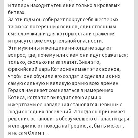
и теперь находит утешение только в кровавых
битвах.
За эти годы он собирает вокруг себя шестерых
таких же потерянных воинов, единственным
смыслом жизни для которых стали сражения
и присутствие смертельной опасности.
Эти мужчины и женщина никогда не задают
вопрос, где, почему или с кем они идут сражаться;
только, сколько им заплатят. Зная это,
фракийский царь Котис нанимает этих воинов,
чтобы они обучили его солдат и сделали из них
самую сильную и великую армию всех времен.
Геракл начинает сомневаться в намерениях
Котиса, когда тот выводит свою армию
и жертвами ее нападения становятся невинные
люди соседних поселений. И тогда он принимает
решение остановить обезумевшего от власти царя
и его армию от похода на Грецию, а, быть может,
и на сам Олимп…