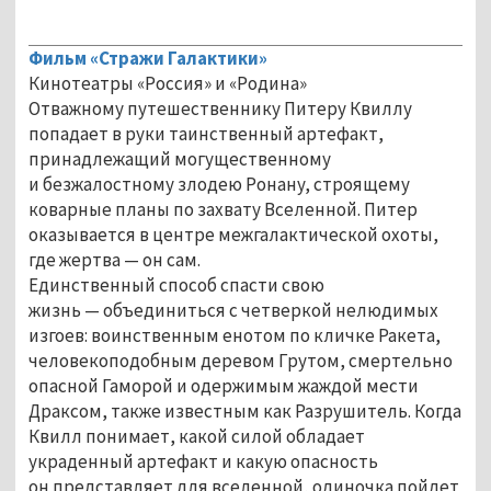
Фильм «Стражи Галактики»
Кинотеатры «Россия» и «Родина»
Отважному путешественнику Питеру Квиллу
попадает в руки таинственный артефакт,
принадлежащий могущественному
и безжалостному злодею Ронану, строящему
коварные планы по захвату Вселенной. Питер
оказывается в центре межгалактической охоты,
где жертва — он сам.
Единственный способ спасти свою
жизнь — объединиться с четверкой нелюдимых
изгоев: воинственным енотом по кличке Ракета,
человекоподобным деревом Грутом, смертельно
опасной Гаморой и одержимым жаждой мести
Драксом, также известным как Разрушитель. Когда
Квилл понимает, какой силой обладает
украденный артефакт и какую опасность
он представляет для вселенной, одиночка пойдет