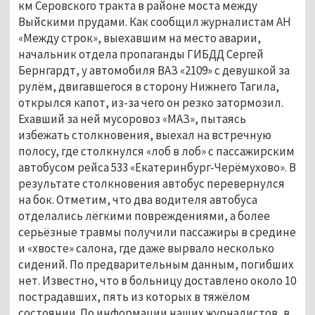
км Серовского тракта в районе моста между
Выйскими прудами. Как сообщил журналистам АН
«Между строк», выехавшим на место аварии,
начальник отдела пропаганды ГИБДД Сергей
Бернгардт, у автомобиля ВАЗ «2109» с девушкой за
рулём, двигавшегося в сторону Нижнего Тагила,
открылся капот, из-за чего он резко затормозил.
Ехавший за ней мусоровоз «МАЗ», пытаясь
избежать столкновения, выехал на встречную
полосу, где столкнулся «лоб в лоб» с пассажирским
автобусом рейса 533 «Екатеринбург-Черёмухово». В
результате столкновения автобус перевернулся
на бок. Отметим, что два водителя автобуса
отделались лёгкими повреждениями, а более
серьёзные травмы получили пассажиры в средине
и «хвосте» салона, где даже вырвало несколько
сидений. По предварительным данным, погибших
нет. Известно, что в больницу доставлено около 10
пострадавших, пять из которых в тяжёлом
состоянии. По информации наших журналистов, в