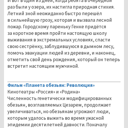
И вот в один из дней, когда ребята в очередной
раз были у озера, их настигла природная стихия.
Летний зной неожиданно быстро перешёл
в сильнейшую грозу, которая и вызвала лесной
пожар. Городскому пареньку Генке придётся
за короткое время пройти настоящую школу
выживания в экстремальных условиях, спасти
свою сестрёнку, заблудившуюся в дымном лесу,
помочь эвакуации людей из деревни, и наконец,
отметить свой день рождения, который он теперь
встретит настоящим мужчиной.
Фильм «Планета обезьян: Революция»
Кинотеатры «Россия» и «Родина»
Численность генетически модифицированных
обезьян, возглавляемых Цезарем, продолжает
увеличиваться, но обезьянам угрожают люди,
которым удалось выжить во время ужасной
эпидемии десятилетней давности. Поначалу