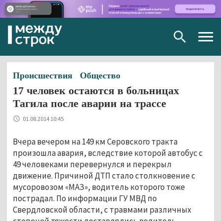
Togg
navig
Происшествия
Общество
17 человек остаются в больницах
Тагила после аварии на трассе
01.08.2014 10:45
Вчера вечером на 149 км Серовского тракта
произошла авария, вследствие которой автобус с
49 человеками перевернулся и перекрыл
движение. Причиной ДТП стало столкновение с
мусоровозом «МАЗ», водитель которого тоже
пострадал. По информации ГУ МВД по
Свердловской области,
с травмами различных
степеней тяжести доставлялись водитель