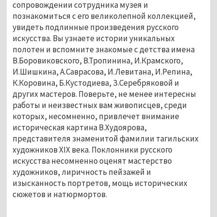
сопровождении сотрудника музея и
познакомиться с его великолепной коллекцией,
увидеть подлинные произведения русского
искусства. Вы узнаете истории уникальных
полотен и вспомните знакомые с детства имена
В.Боровиковского, В.Тропинина, И.Крамского,
И.Шишкина, А.Саврасова, И.Левитана, И.Репина,
К.Коровина, Б.Кустодиева, З.Серебряковой и
других мастеров. Поверьте, не менее интересны
работы и неизвестных вам живописцев, среди
которых, несомненно, привлечет внимание
историческая картина В.Худоярова,
представителя знаменитой фамилии тагильских
художников XIX века. Поклонники русского
искусства несомненно оценят мастерство
художников, лиричность пейзажей и
изысканность портретов, мощь исторических
сюжетов и натюрмортов.