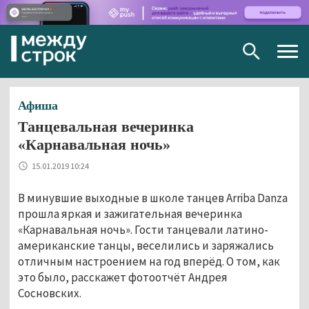
Togg
navig
Афиша
Танцевальная вечеринка
«Карнавальная ночь»
15.01.2019 10:24
В минувшие выходные в школе танцев Arriba Danza
прошла яркая и зажигательная вечеринка
«Карнавальная ночь». Гости танцевали латино-
американские танцы, веселились и заряжались
отличным настроением на год вперёд. О том, как
это было, расскажет фотоотчёт Андрея
Сосновских.