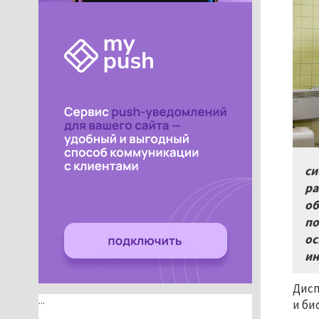
си
ра
об
по
ос
ин
Дисп
...
и би