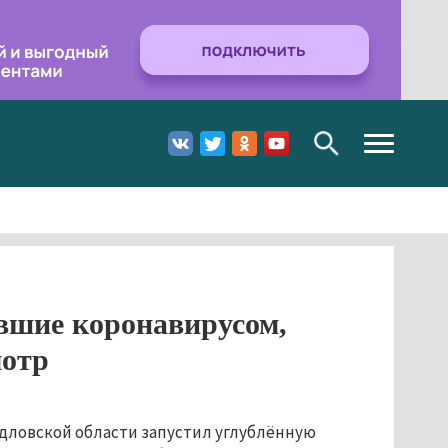
Toggle
navigation
вшие коронавирусом,
мотр
дловской области запустил углублённую