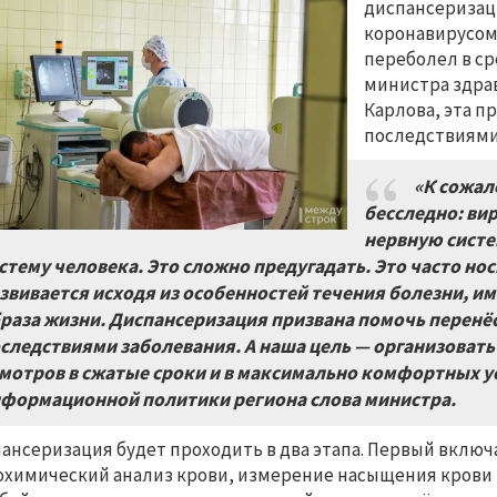
диспансеризац
коронавирусом.
переболел в с
министра здра
Карлова, эта п
последствиями
«К сожал
бесследно: ви
нервную систе
стему человека. Это сложно предугадать. Это часто н
звивается исходя из особенностей течения болезни, 
раза жизни. Диспансеризация призвана помочь перенё
следствиями заболевания. А наша цель — организова
мотров в сжатые сроки и в максимально комфортных у
формационной политики региона слова министра.
ансеризация будет проходить в два этапа. Первый включ
охимический анализ крови, измерение насыщения крови