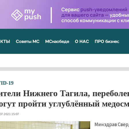
ЕКТЫ
Советы МС
МСнаобеде
О НАС
ПРО бизнес
ID-19
тели Нижнего Тагила, переболе
огут пройти углублённый медос
07.2021 15:07
Минздрав Свер