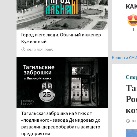
06.08.2026 13:02
КА
В Нижнем Тагиле на три
дня запретят
электросамокаты
1
06.08.2026 11:41
​​​​​​​Город и его люди. Обычный инженер
«Я уверен, это бельевая
Кужильный
вошь». Родители 10-
09.10.2021 09:05
летней девочки
Новости СМ
пожаловались на кровососущих
паразитов, которые искусали их
ребёнка в детской больнице
Спо
Нижнего Тагила
Та
05.08.2026 17:59
Директора уральского
Ро
предприятия по
ко
производству дронов
Тагильская заброшка на Утке: от
«Упырь» подорвали в автомобиле
«подливного» завода Демидовых до
08.
под Екатеринбургом
развалин деревообрабатывающего
05.08.2026 17:05
предприятия