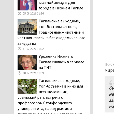
главной звезды Дня
клиентов российских банков 7,4 млрд
города в Нижнем Тагиле
рублей
05.08.2026 11:26
05.08.2026 10:58
Тагильские выходные,
Жителей центра Нижнего
топ-5: стальная воля,
Тагила напугала система
грациозные животные и
оповещения о
честная классика без академического
заложенной бомбе
занудства
04.08.2026 17:57
31.07.2026 18:22
«Выезжать на круговое
Уроженка Нижнего
движение здесь очень
Тагила снялась в сериале
По с
опасно: машин, которые
на ТНТ
мира
надо пропускать, почти не видно».
30.07.2026 18:09
Тагильчане пожаловались на плохой
Тагильские выходные,
обзор из-за высокой травы у дороги
топ-6: съёмка в кино для
на перекрёстке улиц Серова и
бы
всех желающих,
Первомайской
на
уральский рэп, встреча с
04.08.2026 16:53
за
профессором Стэнфордского
Отлавливать собак в
на
университета, парад рыжих и
Нижнем Тагиле будут