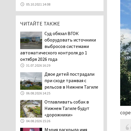
Эксперты назвали
05.10.2021 14:08
причины массового мора
рыбы в Свердловской
области
ЧИТАЙТЕ ТАКЖЕ
05.08.2026 16:31
Суд обязал ВГОК
Осуждённый за убийство
оборудовать источники
тагильского хоккеиста
выбросов системами
Александра Чумарина
автоматического контроля до 1
Самат Хазипов в очередной раз
октября 2026 года
попал на скамью подсудимых
31.07.2026 16:29
05.08.2026 15:28
Двое детей пострадали
Уральского депутата
при сходе трамвая с
Госдумы Ильтякова,
рельсов в Нижнем Тагиле
назвавшего незамужних
06.08.2026 14:25
женщин неполноценными людьми, а
Отлавливать собак в
неженатых мужчин — инвалидами,
Нижнем Тагиле будут
проверит прокуратура (ВИДЕО)
соре
«дорожники»
05.08.2026 14:40
04.08.2026 15:26
На водоёмах
Мэрия раскрыла имя
Свердловской области с