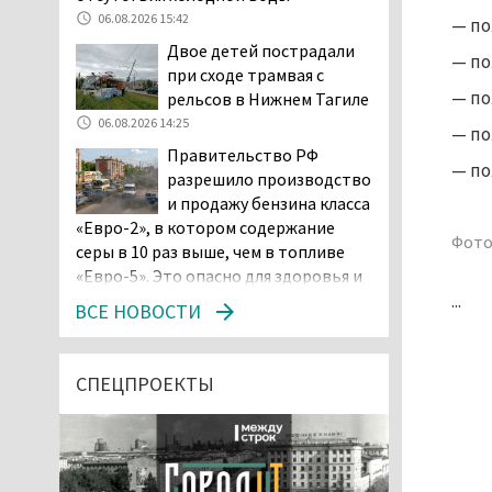
06.08.2026 15:42
— по
Двое детей пострадали
— по
при сходе трамвая с
— по
рельсов в Нижнем Тагиле
06.08.2026 14:25
— по
Правительство РФ
— по
разрешило производство
и продажу бензина класса
«Евро-2», в котором содержание
Фото
серы в 10 раз выше, чем в топливе
«Евро-5». Это опасно для здоровья и
...
повышает износ автомобиля
ВСЕ НОВОСТИ
06.08.2026 13:53
В Детской городской
больнице № 3 Нижнего
СПЕЦПРОЕКТЫ
Тагила опровергли
обвинения родителей, которые
заявили, что их дочь в палате
покусала бельевая вошь