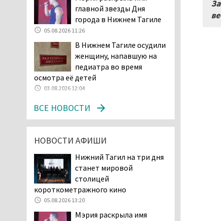
За
главной звезды Дня
начала купального сезона
ве
города в Нижнем Тагиле
погиб 21 человек
05.08.2026 11:26
05.08.2026 14:05
В Нижнем Тагиле осудили
Нижний Тагил на три дня
женщину, напавшую на
станет мировой
педиатра во время
столицей
осмотра её детей
короткометражного кино
03.08.2026 12:04
05.08.2026 13:20
Мэрия раскрыла имя
ВСЕ НОВОСТИ
главной звезды Дня
города в Нижнем Тагиле
05.08.2026 11:26
НОВОСТИ АФИШИ
В Нижнем Тагиле
Нижний Тагил на три дня
разыскивают 45-летнего
станет мировой
Виталия Говорухина
столицей
05.08.2026 11:10
короткометражного кино
Во втором квартале
05.08.2026 13:20
текущего года
Мэрия раскрыла имя
мошенники украли у