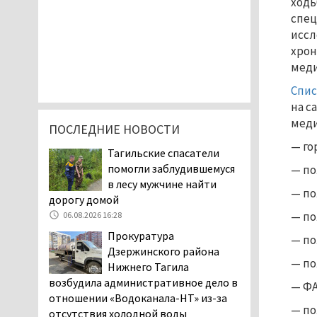
ходь
спец
иссл
хрон
меди
Спис
на с
меди
ПОСЛЕДНИЕ НОВОСТИ
— го
Тагильские спасатели
помогли заблудившемуся
— по
в лесу мужчине найти
— по
дорогу домой
— по
06.08.2026 16:28
Прокуратура
— по
Дзержинского района
— по
Нижнего Тагила
возбудила административное дело в
— ФА
отношении «Водоканала-НТ» из-за
— по
отсутствия холодной воды