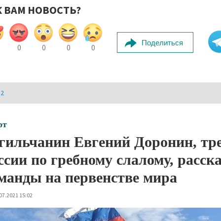
К ВАМ НОВОСТЬ?
Поделиться
0
0
0
0
И2
рт
гильчанин Евгений Доронин, тр
ссии по гребному слалому, расск
манды на первенстве мира
07.2021 15:02