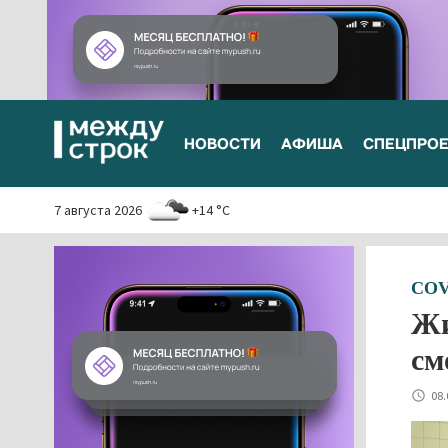
НОВОСТИ
АФИША
СПЕЦПРО
7 августа 2026
+14 °C
COV
Жи
см
08.