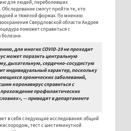
ию для людей, переболевших
 Обследование смогут пройти те, кто
редней и тяжёлой формах. По мнению
воохранения Свердловской области Андрея
роцедура поможет справиться с
 болезни.
ению, для многих COVID-19 не проходит
рус может поразить центральную
му, дыхательную, сердечно-сосудистую
осит индивидуальный характер, поскольку
имеющихся хронических заболеваний,
сшим коронавирус справиться с
ть прохождение профилактических
словиях», — приводят в департаменте
ает в себя следующие исследования: общий
 кислородом, тест с шестиминутной