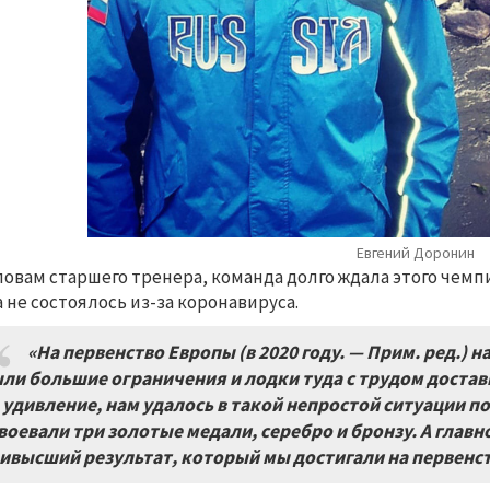
Евгений Доронин
ловам старшего тренера, команда долго ждала этого чемп
 не состоялось из-за коронавируса.
«На первенство Европы (в 2020 году. — Прим. ред.)
на
ли большие ограничения и лодки туда с трудом достави
 удивление, нам удалось в такой непростой ситуации п
воевали три золотые медали, серебро и бронзу. А главно
ивысший результат, который мы достигали на первенст