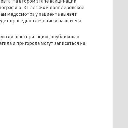
евта. На втором этапе вакцинации
иографию, КТ лёгких и допплеровское
там медосмотра у пациента выявят
удет проведено лечение и назначена
ную диспансеризацию, опубликован
гила и пригорода могут записаться на