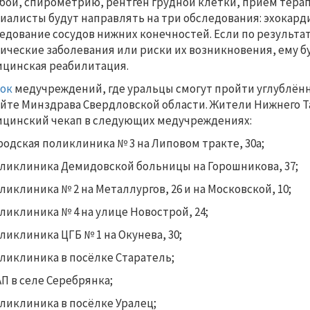
бой, спирометрию, рентген грудной клетки, приём терап
иалисты будут направлять на три обследования: эхокард
едование сосудов нижних конечностей. Если по результа
ические заболевания или риски их возникновения, ему б
цинская реабилитация.
ок
медучреждений, где уральцы смогут пройти углублён
айте Минздрава Свердловской области. Жители Нижнего Та
цинский чекап в следующих медучреждениях:
родская поликлиника № 3 на Липовом тракте, 30а;
ликлиника Демидовской больницы на Горошникова, 37;
ликлиника № 2 на Металлургов, 26 и на Московской, 10;
ликлиника № 4 на улице Новострой, 24;
ликлиника ЦГБ № 1 на Окунева, 30;
ликлиника в посёлке Старатель;
П в селе Серебрянка;
ликлиника в посёлке Уралец;