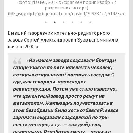
 / с
(фото: Naskel, 2012 г. /фрагмент ориг. изобр. / с
разрешения автора)
/51423/51423_original.jpg)
(https://ic.pics.livejournal.com/naskel/20938727/51524/5
Бывший газорезчик котельно-радиаторного
завода Сергей Александрович Зуев вспоминал в
начале 2000-х:
«На нашем заводе создавали бригады
газорезчиков по пять или шесть человек,
которых отправляли “помогать соседям”,
где, как говорили, происходит
реконструкция. Потом уже стало известно,
что цементный завод просто режут на
металлолом. Желающих поучаствовать в
этом безобразии было хоть отбавляй: везде
зарплаты выдавали с задержкой по три-
шесть месяцев, а тут — каждый день,
наличными. Отработал смену — деньги в