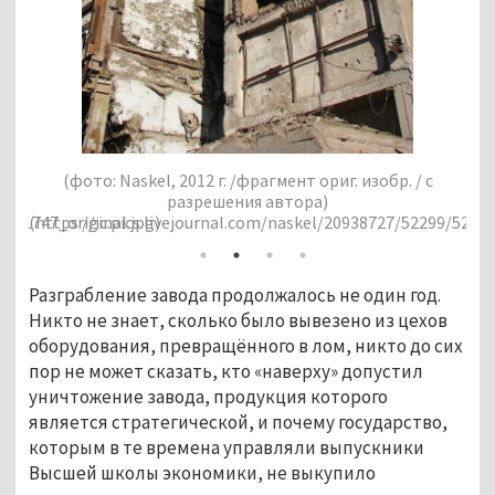
р. / с
(фото: Naskel, 2012 г. /фрагмент ориг. изобр. / с
разрешения автора)
7/52299/52299_original.jpg)
(https://ic.pics.livejournal.com/naskel/20938727/52964
Разграбление завода продолжалось не один год.
Никто не знает, сколько было вывезено из цехов
оборудования, превращённого в лом, никто до сих
пор не может сказать, кто «наверху» допустил
уничтожение завода, продукция которого
является стратегической, и почему государство,
которым в те времена управляли выпускники
Высшей школы экономики, не выкупило