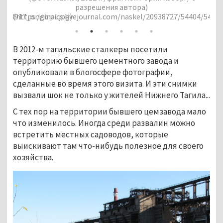
разрешения автора)
0938727/54404/54404_original.jpg)
(https://ic.pics.livejournal.com/naskel/20938727/
В 2012-м тагильские сталкеры посетили
территорию бывшего цементного завода и
опубликовали в блогосфере фотографии,
сделанные во время этого визита. И эти снимки
вызвали шок не только у жителей Нижнего Тагила...
С тех пор на территории бывшего цемзавода мало
что изменилось. Иногда среди развалин можно
встретить местных садоводов, которые
выискивают там что-нибудь полезное для своего
хозяйства.