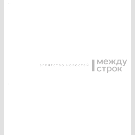
...
...