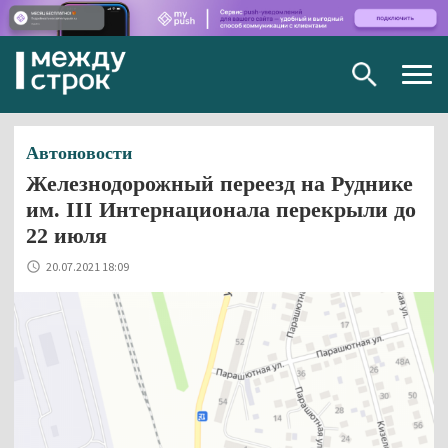
Togg
navig
Автоновости
Железнодорожный переезд на Руднике
им. III Интернационала перекрыли до
22 июля
20.07.2021 18:09