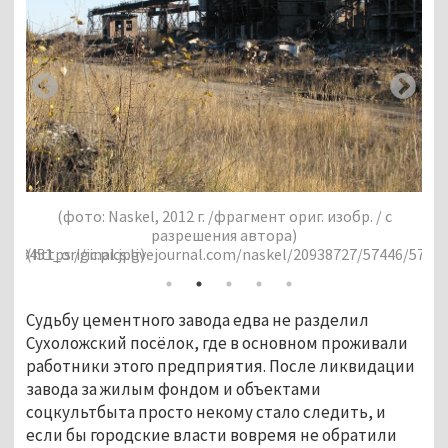
риг. изобр. / с
(фото: Naskel, 2012 г. /фрагмент ориг. изо
)
разрешения автора)
l/20938727/57446/57446_original.jpg)
(https://ic.pics.livejournal.com/naskel/20938
Судьбу цементного завода едва не разделил
Сухоложский посёлок, где в основном проживали
работники этого предприятия. После ликвидации
завода за жилым фондом и объектами
соцкультбыта просто некому стало следить, и
если бы городские власти вовремя не обратили