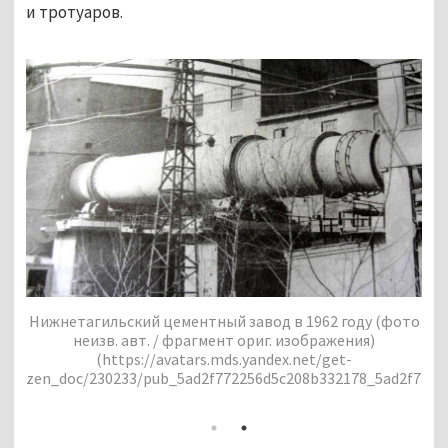
и тротуаров.
фото
Ни
Нижнетагильский цементный завод в 1962 году (фото
2f7a9ad0f22927fbf4f2f/scale_1200)
ze
неизв. авт. / фрагмент ориг. изображения)
(http://giprocem.ru/media/photos/p022.jpg)