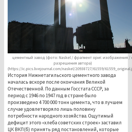
цементный завод (фото: Naskel / фрагмент ориг. изображения / 
разрешения автора)
(https://ic.pics.livejournal.com/naskel/20938727/61559/61559_original.
История Нижнетагильского цементного завода
началась вскоре после окончания Великой
Отечественной. По данным Госстата СССР, за
период с 1946 по 1947 год в стране было
произведено 4 700 000 тонн цемента, что в лучшем
случае удовлетворяло лишь половину
потребности народного хозяйства. Ощутимый
дефицит этого «хлеба советских строек» заставил
ЦК ВКП(б) принять ряд постановлений, которые