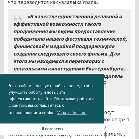
что переводится как «владыка Урала».
«В качестве единственной реальной и
эффективной возможности такого
продвижения мы видим предоставление
победителю нашего фестиваля технической,
финансовой и медийной поддержки для
создания следующего своего фильма. Для
этого мы находимся в переговорах с
несколькими киностудиями Екатеринбурга,
на площадке одной из которых победитель
фестиваля сможет реализовать свой
Этот сайт использует файлы cookie, чтобы
проект», — говорят организаторы
улучшить работу и повысить
фестиваля.
эффективность сайта. Продолжая работать
с сайтом, вы соглашаетесь с
Все, кто увлекается кино и монтажом, могут
использованием cookie.
Узнать больше
принять участие в конкурсе. Приём заявок открыт
до 10 августа 2021 года. На конкурс можно
Я согласен
присылать игровые и документальные фильмы,