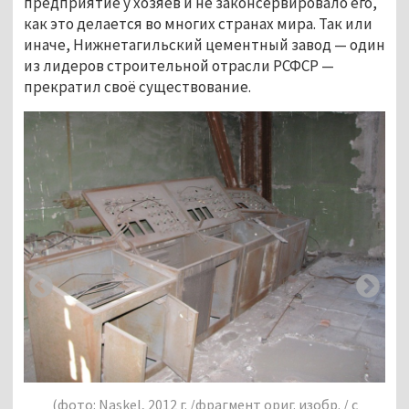
предприятие у хозяев и не законсервировало его,
как это делается во многих странах мира. Так или
иначе, Нижнетагильский цементный завод — один
из лидеров строительной отрасли РСФСР —
прекратил своё существование.
 изобр. / с
(фото: Naskel, 2012 г. /фрагмент ориг. изобр.