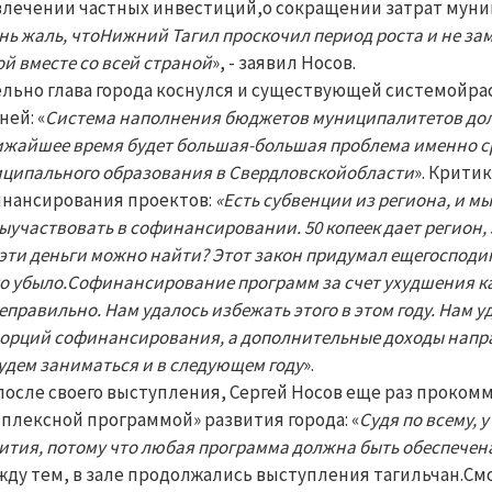
лечении частных инвестиций,о сокращении затрат мун
нь жаль, чтоНижний Тагил проскочил период роста и не зам
ой вместе со всей страной
», - заявил Носов.
льно глава города коснулся и существующей системойр
ней: «
Система наполнения бюджетов муниципалитетов долж
ижайшее время будет большая-большая проблема именно с
ципального образования в Свердловскойобласти
».
Критик
нансирования проектов:
«Есть субвенции из региона, и м
ыучаствовать в софинансировании. 50 копеек дает регион, 5
 эти деньги можно найти? Этот закон придумал ещегосподин
то убыло.Софинансирование программ за счет ухудшения ка
еправильно. Нам удалось избежать этого в этом году. Нам 
орций софинансирования, а дополнительные доходы напра
удем заниматься и в следующем году
».
после своего выступления, Сергей Носов еще раз проко
плексной программой» развития города: «
Судя по всему, 
ития, потому что любая программа должна быть обеспеч
жду тем, в зале продолжались выступления тагильчан.С