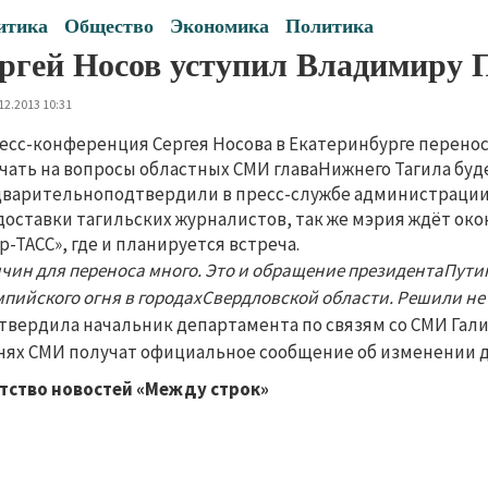
итика
Общество
Экономика
Политика
ргей Носов уступил Владимиру 
12.2013 10:31
есс-конференция Сергея Носова в Екатеринбурге перено
чать на вопросы областных СМИ главаНижнего Тагила буде
варительноподтвердили в пресс-службе администрации г
доставки тагильских журналистов, так же мэрия ждёт о
р-ТАСС», где и планируется встреча.
ичин для переноса много. Это и обращение президентаПути
пийского огня в городахСвердловской области. Решили н
твердила начальник департамента по связям со СМИ Гали
нях СМИ получат официальное сообщение об изменении 
тство новостей «Между строк»