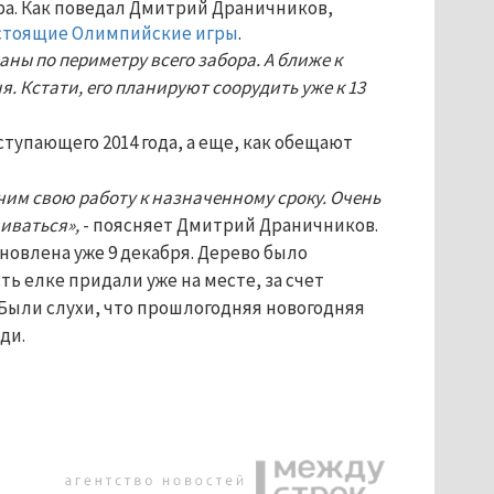
ра. Как поведал Дмитрий Драничников,
едстоящие Олимпийские игры
.
ы по периметру всего забора. А ближе к
 Кстати, его планируют соорудить уже к 13
тупающего 2014 года, а еще, как обещают
чим свою работу к назначенному сроку. Очень
аиваться»,
- поясняет Дмитрий Драничников.
новлена уже 9 декабря. Дерево было
ь елке придали уже на месте, за счет
Были слухи, что прошлогодняя новогодняя
ди.