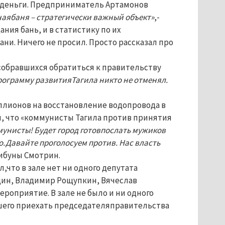
 деньги. Предприниматель Артамонов
аябаня – стратегически важный объект»
,-
ния бань, и в статистику по их
и. Ничего не просил. Просто рассказал про
обравшихся обратиться к правительству
ограмму развитияТагила никто не отменял.
ллионов на восстановление водопровода в
л, что «коммунисты Тагила против принятия
оммунисты! Будет город готовпослать мужиков
во.Давайте проголосуем против. Нас власть
рибуны Смотрин.
что в зале нет ни одного депутата
дин, Владимир Рощупкин, Вячеслав
роприятие. В зале не было и ни одного
шего приехать председателяправительства