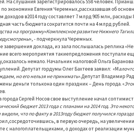
й. На слушания зарегистрировалось 558 человек. Прианшл
 по экономике Евгения Черемных,рассказавшая об основ
м доходов в2014 году составляет 7 млрд 905 млн, расходы 
дная часть бюджета сократится почти на 4 млрд рублей.
дства на программу«Комплексное развитие Нижнего Тагила 
едусмотрены
», - подчеркнула Черемных.
е завершения доклада, из зала послышалась реплика «Не
ние всего мероприятия такиепредложения поступали еще н
у,оказалось немало. Начальник налоговой Ольга Баранов
уплений. Депутат гордумы Олег Бахтеев заявил: «М
алочто
ждаем, но его нельзя не принимать
».Депутат Владимир Рад
жены деньги толькона один праздник – День города. «
Это
ев.
а города Сергей Носов свое выступление начал соптимист
ический бюджет 2013 года с планами на 2014 год. Это некото
 видели, что по факту в 2013году бюджет получился горазд
рил,сосредоточившись, в первую очередь, на увеличении
те с налогоплательщиками, о доходах от реализации му