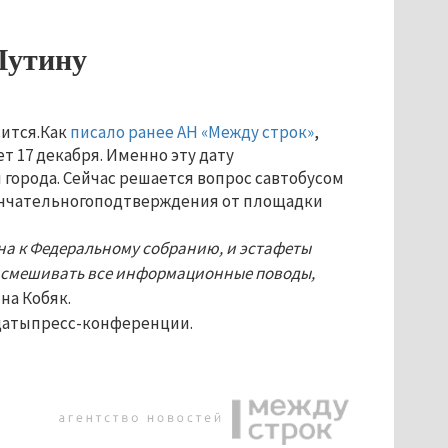
Путину
сится.Как
писало ранее АН «Между строк»
,
т 17 декабря. Именно эту дату
орода. Сейчас решается вопрос савтобусом
кончательногоподтверждения от площадки
на к Федеральному собранию, и эстафеты
е смешивать все информационные поводы,
на Кобяк.
датыпресс-конференции.