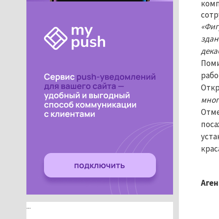
комп
сот
«Фиг
здан
дека
Поми
рабо
Откр
мног
Отме
поса
уста
крас
Аген
...