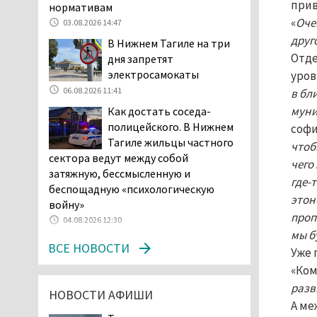
и продажу бензина класса
прив
нормативам
«Евро-2», в котором содержание
«
Оче
03.08.2026 14:47
серы в 10 раз выше, чем в топливе
друг
В Нижнем Тагиле на три
«Евро-5». Это опасно для здоровья и
Отде
дня запретят
повышает износ автомобиля
электросамокаты
уров
06.08.2026 13:53
06.08.2026 11:41
в бл
В Детской городской
муни
Как достать соседа-
больнице № 3 Нижнего
полицейского. В Нижнем
софи
Тагила опровергли
Тагиле жильцы частного
чтоб
обвинения родителей, которые
сектора ведут между собой
чего
заявили, что их дочь в палате
затяжную, бессмысленную и
покусала бельевая вошь
где-
беспощадную «психологическую
06.08.2026 13:02
этон
войну»
В Нижнем Тагиле на три
проп
04.08.2026 12:30
дня запретят
мы б
ВСЕ НОВОСТИ
электросамокаты
Уже 
06.08.2026 11:41
«Ком
«Я уверен, это бельевая
разв
НОВОСТИ АФИШИ
вошь». Родители 10-
А ме
летней девочки