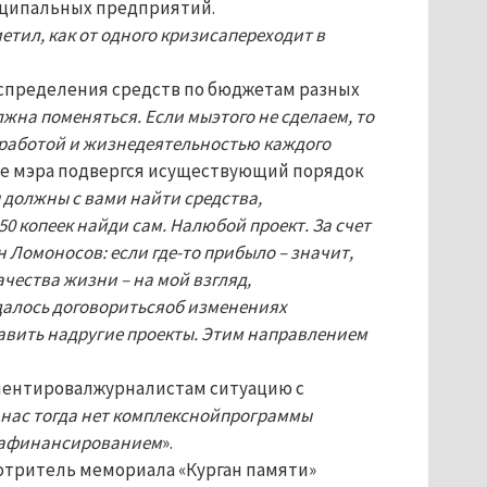
иципальных предприятий.
етил, как от одного кризисапереходит в
аспределения средств по бюджетам разных
на поменяться. Если мыэтого не сделаем, то
работой и жизнедеятельностью каждого
е мэра подвергся исуществующий порядок
ы должны с вами найти средства,
0 копеек найди сам. Налюбой проект. За счет
 Ломоносов: если где-то прибыло – значит,
чества жизни – на мой взгляд,
удалось договоритьсяоб изменениях
вить надругие проекты. Этим направлением
мментировалжурналистам ситуацию с
у нас тогда нет комплекснойпрограммы
енафинансированием
».
мотритель мемориала «Курган памяти»