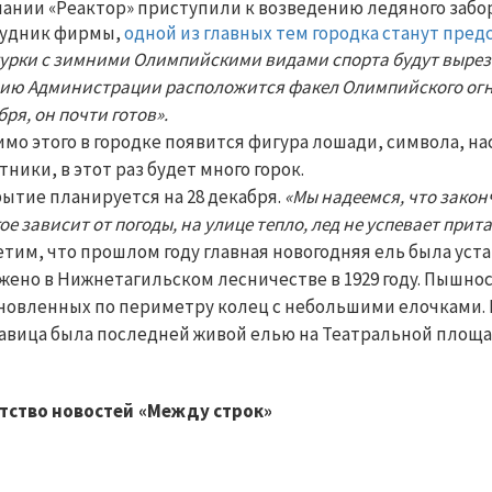
ании «Реактор» приступили к возведению ледяного забо
рудник фирмы,
одной из главных тем городка станут пр
урки с зимними Олимпийскими видами спорта будут вырезан
ию Администрации расположится факел Олимпийского огня.
бря, он почти готов».
мо этого в городке появится фигура лошади, символа, нас
тники, в этот раз будет много горок.
ытие планируется на 28 декабря.
«Мы надеемся, что закон
ое зависит от погоды, на улице тепло, лед не успевает прит
тим, что прошлом году главная новогодняя ель была уста
жено в Нижнетагильском лесничестве в 1929 году. Пышност
новленных по периметру колец с небольшими елочками. 
авица была последней живой елью на Театральной площа
тство новостей «Между строк»