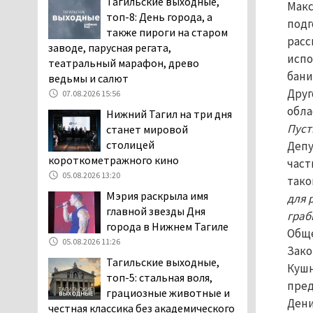
Тагильские выходные,
Макс
пожаловались на кровососущих
топ-8: День города, а
подг
паразитов, которые искусали их
также пироги на старом
расс
ребёнка в детской больнице
заводе, парусная регата,
испо
Нижнего Тагила
театральный марафон, древо
05.08.2026 17:59
бани
ведьмы и салют
Друг
Директора уральского
07.08.2026 15:56
предприятия по
обла
Нижний Тагил на три дня
производству дронов
Пуст
станет мировой
«Упырь» подорвали в автомобиле
столицей
Депу
под Екатеринбургом
короткометражного кино
част
05.08.2026 17:05
05.08.2026 13:20
тако
Эксперты назвали
Мэрия раскрыла имя
для 
причины массового мора
главной звезды Дня
граб
рыбы в Свердловской
города в Нижнем Тагиле
Обще
области
05.08.2026 11:26
Зако
05.08.2026 16:31
Тагильские выходные,
Кушн
Осуждённый за убийство
топ-5: стальная воля,
пред
тагильского хоккеиста
грациозные животные и
Дени
Александра Чумарина
честная классика без академического