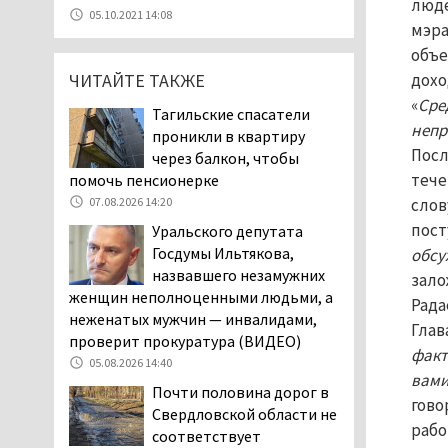
люде
07.08.2026 11:28
05.10.2021 14:08
мэра
Тагильские спасатели
объе
помогли заблудившемуся
ЧИТАЙТЕ ТАКЖЕ
дохо
в лесу мужчине найти
дорогу домой
«
Сре
Тагильские спасатели
06.08.2026 16:28
непр
проникли в квартиру
Прокуратура
Посл
через балкон, чтобы
Дзержинского района
тече
помочь пенсионерке
Нижнего Тагила
слов
07.08.2026 14:20
возбудила административное дело в
пост
Уральского депутата
отношении «Водоканала-НТ» из-за
Госдумы Ильтякова,
обсу
отсутствия холодной воды
назвавшего незамужних
зало
06.08.2026 15:42
женщин неполноценными людьми, а
Рада
Двое детей пострадали
неженатых мужчин — инвалидами,
Глав
при сходе трамвая с
проверит прокуратура (ВИДЕО)
факт
рельсов в Нижнем Тагиле
05.08.2026 14:40
вами
06.08.2026 14:25
Почти половина дорог в
гово
Правительство РФ
Свердловской области не
рабо
разрешило производство
соответствует