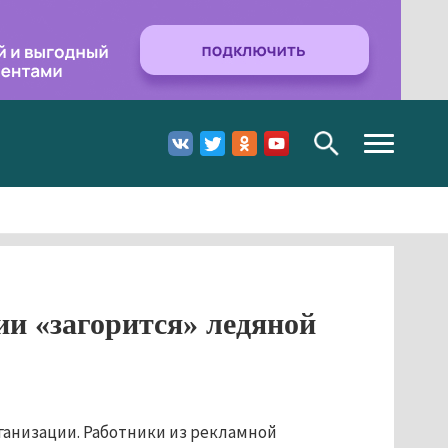
Toggle
navigation
ии «загорится» ледяной
рганизации. Работники из рекламной