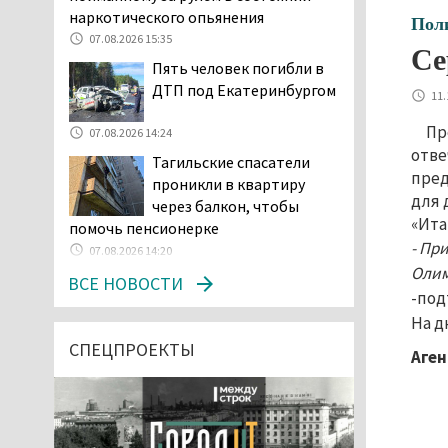
наркотического опьянения
Пол
07.08.2026 15:35
Се
Пять человек погибли в
ДТП под Екатеринбургом
11.
Пр
07.08.2026 14:24
отве
Тагильские спасатели
пред
проникли в квартиру
для 
через балкон, чтобы
«Ита
помочь пенсионерке
- Пр
07.08.2026 14:20
Олим
В Красноуральске хитрый
ВСЕ НОВОСТИ
-под
водитель BMW ездил с
На д
перевёрнутым номером,
чтобы обмануть камеры, но зоркие
СПЕЦПРОЕКТЫ
Аген
инспекторы заметили обман
07.08.2026 13:34
Сотрудница ПВЗ в
Нижнем Тагиле украла