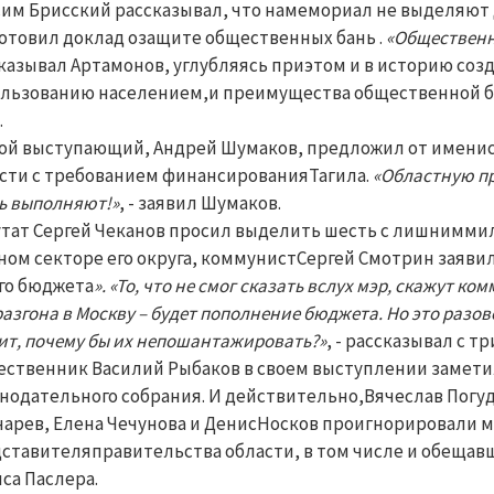
им Брисский рассказывал, что намемориал не выделяют
отовил доклад озащите общественных бань .
«Общественн
казывал Артамонов, углубляясь приэтом и в историю созда
льзованию населением,и преимущества общественной бан
.
ой выступающий, Андрей Шумаков, предложил от именис
сти с требованием финансированияТагила.
«Областную пр
ь выполняют!»
, - заявил Шумаков.
тат Сергей Чеканов просил выделить шесть с лишнимми
ном секторе его округа, коммунистСергей Смотрин заяви
го бюджета
». «То, что не смог сказать вслух мэр, скажут к
разгона в Москву – будет пополнение бюджета. Но это разо
ит, почему бы их непошантажировать?»
, - рассказывал с т
ственник Василий Рыбаков в своем выступлении заметил,
нодательного собрания. И действительно,Вячеслав Погу
арев, Елена Чечунова и ДенисНосков проигнорировали ме
ставителяправительства области, в том числе и обещав
са Паслера.