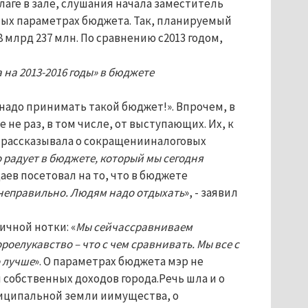
аге в зале, слушания начала заместитель
ных параметрах бюджета. Так, планируемый
8 млрд 237 млн. По сравнению с2013 годом,
на 2013-2016 годы» в бюджете
надо принимать такой бюджет!». Впрочем, в
е раз, в том числе, от выступающих. Их, к
а рассказывала о сокращенииналоговых
 радует в бюджете, который мы сегодня
аев посетовал на то, что в бюджете
неправильно. Людям надо отдыхать
», - заявил
ичной нотки: «
Мы сейчассравниваем
роелукавство – что с чем сравнивать. Мы все с
о лучше
». О параметрах бюджета мэр не
 собственных доходов города.Речь шла и о
ниципальной земли иимущества, о