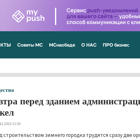
ЕКТЫ
Советы МС
МСнаобеде
О НАС
ПРО бизнес
ество
втра перед зданием администрац
кел
12.2013 11:53
д строительством зимнего городка трудятся сразу две о