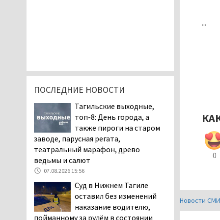
...
ПОСЛЕДНИЕ НОВОСТИ
Тагильские выходные,
КА
топ-8: День города, а
также пироги на старом
заводе, парусная регата,
театральный марафон, древо
0
ведьмы и салют
07.08.2026 15:56
Суд в Нижнем Тагиле
оставил без изменений
Новости СМ
наказание водителю,
пойманному за рулём в состоянии