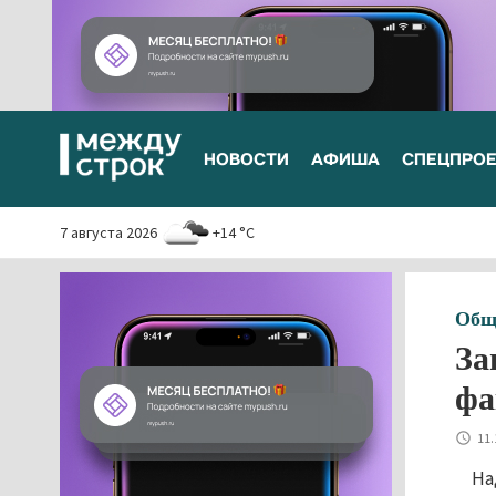
НОВОСТИ
АФИША
СПЕЦПРО
7 августа 2026
+14 °C
Общ
За
фа
11.
На