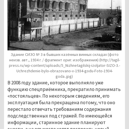
Здание СИЗО № 3 в бывших казённых винных складах (фото
неизв. авт., 1934 г. / фрагмент ориг. изображения)
(http://tagil-
press.ru/wp-content/uploads/5_Nizhnetagilskij-izoljator-SIZO-3.-
Uchrezhdenie-bylo-obrazovano-v-1934-godu-Foto-1934-
goda..jpg)
В 2008 году здание, которое выполняло уже
функцию спецприёмника, прекратило принимать
«постояльцев». По некоторым сведениям, его
эксплуатация была прекращена потому, что оно
перестало отвечать требованиям содержания
подследственных под стражей. По имеющейся
информации, старинное здание планируют