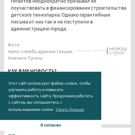
гигантов неоднократно призывал их
поучаствовать в финансировании строительства
детского технопарка. Однако гарантийные
письма от них так и не поступили в
администрацию города.
Фото:
пресс-служба администрации
Нижнего Тагила
КАК ВАМ НОВОСТЬ?
Этот сайт использует файлы cookie, чтобы
2
0
0
0
0
улучшить работу и повысить
эффективность сайта. Продолжая работать
с сайтом, вы соглашаетесь с
использованием cookie.
Узнать больше
Я согласен