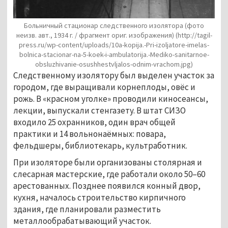
Больничный стационар следственного изолятора (фото
неизв. авт., 1934 г. / фрагмент ориг. изображения)
(http://tagil-
press.ru/wp-content/uploads/10a-kopija.-Pri-izoljatore-imelas-
bolnica-stacionar-na-5-koek-i-ambulatorija.-Mediko-sanitarnoe-
obsluzhivanie-osushhestvljalos-odnim-vrachom.jpg)
Следственному изолятору был выделен участок за
городом, где выращивали корнеплоды, овёс и
рожь. В «красном уголке» проводили киносеансы,
лекции, выпускали стенгазету. В штат СИЗО
входило 25 охранников, один врач общей
практики и 14 вольнонаёмных: повара,
фельдшеры, библиотекарь, культработник.
При изоляторе были организованы столярная и
слесарная мастерские, где работали около 50–60
арестованных. Позднее появился конный двор,
кухня, началось строительство кирпичного
здания, где планировали разместить
металлообрабатывающий участок.