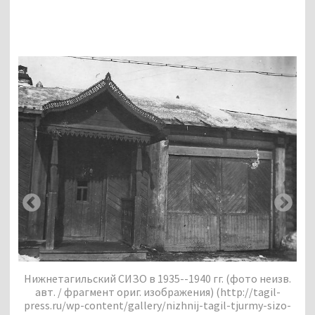
зв.
Ни
-
Нижнетагильский СИЗО в 1935--1940 гг. (фото неизв.
zo-
авт. / фрагмент ориг. изображения) (http://tagil-
pr
-
press.ru/wp-content/gallery/nizhnij-tagil-tjurmy-sizo-