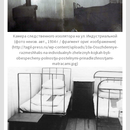
Камера следственного изолятора на ул. Индустриальной
(фото неизв. авт., 1934 г. / фрагмент ориг. изображения)
(http://tagil-press.ru/wp-content/uploads/10a-Osuzhdennye-
razmeshhalis-na-individualnyh-zheleznyh-kojkah-byli-
obespecheny-polnostju-postelnymi-prinadlezhnostjami-
matracami.jpg)