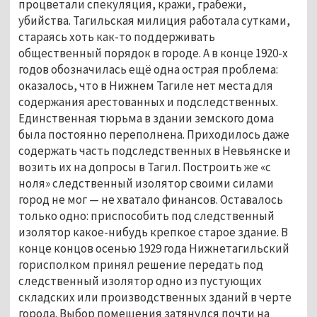
процветали спекуляция, кражи, грабежи,
убийства. Тагильская милиция работала сутками,
стараясь хоть как-то поддерживать
общественный порядок в городе. А в конце 1920-х
годов обозначилась ещё одна острая проблема:
оказалось, что в Нижнем Тагиле нет места для
содержания арестованных и подследственных.
Единственная тюрьма в здании земского дома
была постоянно переполнена. Приходилось даже
содержать часть подследственных в Невьянске и
возить их на допросы в Тагил. Построить же «с
ноля» следственный изолятор своими силами
город не мог — не хватало финансов. Оставалось
только одно: приспособить под следственный
изолятор какое-нибудь крепкое старое здание. В
конце концов осенью 1929 года Нижнетагильский
горисполком принял решение передать под
следственный изолятор одно из пустующих
складских или производственных зданий в черте
города. Выбор помещения затянулся почти на