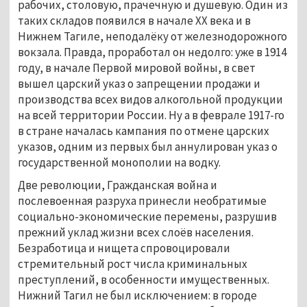
рабочих, столовую, прачечную и душевую. Один из
таких складов появился в начале ХХ века и в
Нижнем Тагиле, неподалёку от железнодорожного
вокзала. Правда, проработал он недолго: уже в 1914
году, в начале Первой мировой войны, в свет
вышел царский указ о запрещении продажи и
производства всех видов алкогольной продукции
на всей территории России. Ну а в феврале 1917-го
в стране началась кампания по отмене царских
указов, одним из первых был аннулирован указ о
государственной монополии на водку.
Две революции, Гражданская война и
послевоенная разруха принесли необратимые
социально-экономические перемены, разрушив
прежний уклад жизни всех слоёв населения.
Безработица и нищета спровоцировали
стремительный рост числа криминальных
преступлений, в особенности имущественных.
Нижний Тагил не был исключением: в городе