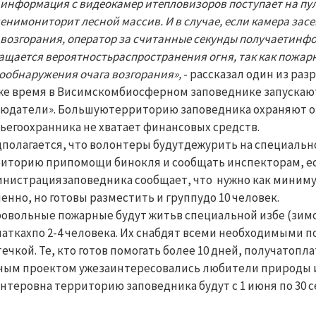
 информация с видеокамер итепловизоров поступает на пул
енимониторит лесной массив. И в случае, если камера за
 возгорания, оператор за считанные секунды получаетинфо
ащается вероятностьраспространения огня, так как пожар
ообнаружения очага возгорания»,
- рассказал один из ра
же время в Висимскомбиосферном заповеднике запуска
юдатели». Большуютерриторию заповедника охраняют от 
ьегоохранника не хватает финансовых средств.
полагается, что волонтеры будутдежурить на специальн
иторию припомощи бинокля и сообщать инспекторам, ес
нистрациязаповедника сообщает, что нужно как миниму
енно, но готовы разместить и группудо 10 человек.
овольные пожарные будут житьв специальной избе (зимов
латкахпо 2-4 человека. Их снабдят всеми необходимым
течкой. Те, кто готов помогать более 10 дней, получатоп
ым проектом ужезаинтересовались любители природы из
нтеровна территорию заповедника будут с 1 июня по 30 с