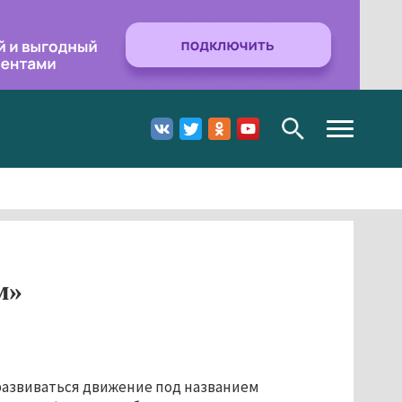
Toggle
navigation
м»
развиваться движение под названием