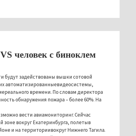
VS человек с биноклем
ти будут задействованы вышки сотовой
 них автоматизированныевидеосистемы,
мереального времени. По словам директора
ность обнаружения пожара – более 60%. На
озможно вести авиамониторинг. Сейчас
й зоне вокруг Екатеринбурга, полетыв
йоне и на территориивокруг Нижнего Тагила.