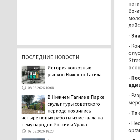
поги
Во-в
моло
дейс
- Зн
- Ко
с пу
ПОСЛЕДНИЕ НОВОСТИ
Stre
в со
История колхозных
рынков Нижнего Тагила
- По
адми
08.08.2026 10:08
- Ра
В Нижнем Тагиле в Парке
меро
скульптуры советского
периода появились
- То
четыре новых работы из металла на
- Не
тему народов России и Урала
орга
07.08.2026 18:23