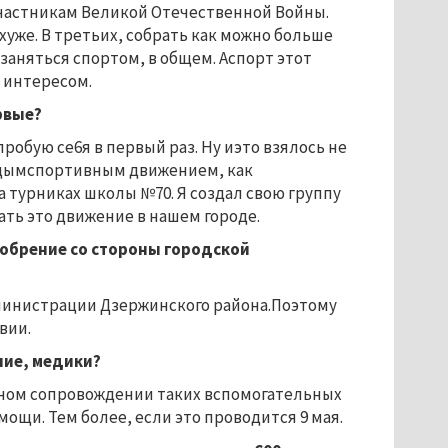
ьучастникам Великой Отечественной Войны.
 хуже. В третьих, собрать как можно больше
заняться спортом, в общем. Аспорт этот
 интересом.
ервые?
робую се6я в первый раз. Ну иэто взялось не
лодымспортивным движением, как
а турниках школы №70. Я создал свою группу
ать это движение в нашем городе.
добрение со стороны городской
дминистрации Дзержинского района.Поэтому
вии.
ние, медики?
лном сопровождении таких вспомогательных
ощи. Тем более, если это проводится 9 мая.