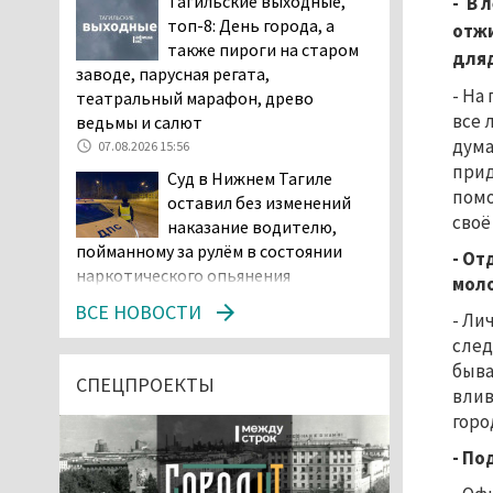
Тагильские выходные,
- В 
топ-8: День города, а
отжи
также пироги на старом
дляд
заводе, парусная регата,
- На
театральный марафон, древо
все 
ведьмы и салют
дума
07.08.2026 15:56
прид
Суд в Нижнем Тагиле
помо
оставил без изменений
своё
наказание водителю,
пойманному за рулём в состоянии
- От
наркотического опьянения
мол
07.08.2026 15:35
ВСЕ НОВОСТИ
- Ли
Пять человек погибли в
след
ДТП под Екатеринбургом
быва
СПЕЦПРОЕКТЫ
влив
07.08.2026 14:24
горо
Тагильские спасатели
- По
проникли в квартиру
через балкон, чтобы