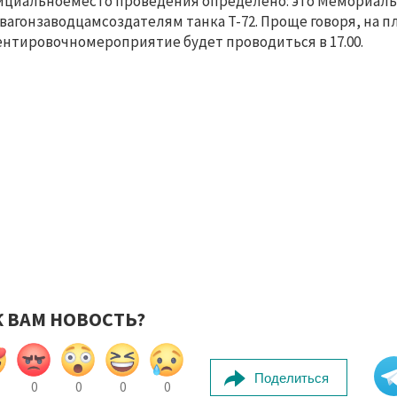
ициальноеместо проведения определено: это Мемориал
вагонзаводцамсоздателям танка Т-72. Проще говоря, на 
нтировочномероприятие будет проводиться в 17.00.
К ВАМ НОВОСТЬ?
Поделиться
0
0
0
0