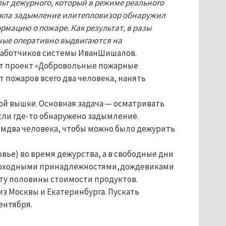
ьт дежурного, который в режиме реального
секла задымление илитепловизор обнаружил
рмацию о пожаре. Как результат, в разы
ные оперативно выдвигаются на
зработчиков системы ИванШишалов.
ют проект «Добровольные пожарные
пожаров всего два человека, нанять
ой вышке. Основная задача — осматривать
ли где-то обнаружено задымление.
мдва человека, чтобы можно было дежурить
ье) во время дежурства, а в свободные дни
и походными принадлежностями,дождевиками
лату половины стоимости продуктов.
 Москвы и Екатеринбурга. Пускать
ентября.