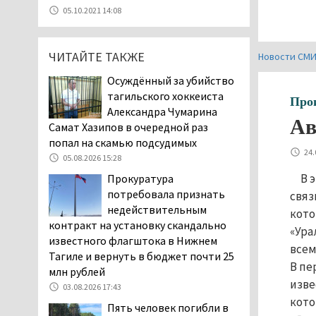
уголовное дело о
05.10.2021 14:08
мошенничестве при
строительстве ИЖС в Нижнем
Тагиле
ЧИТАЙТЕ ТАКЖЕ
Новости СМ
07.08.2026 11:47
Осуждённый за убийство
Екатеринбург подвергся
тагильского хоккеиста
Про
атаке БПЛА, восемь из
Александра Чумарина
Ав
них были сбиты, три
Самат Хазипов в очередной раз
упали на крышу логистического
попал на скамью подсудимых
центра
24.
05.08.2026 15:28
07.08.2026 11:28
В 
Прокуратура
Тагильские спасатели
потребовала признать
связ
помогли заблудившемуся
недействительным
кото
в лесу мужчине найти
контракт на установку скандально
«Ура
дорогу домой
известного флагштока в Нижнем
всем
06.08.2026 16:28
Тагиле и вернуть в бюджет почти 25
В пе
млн рублей
Прокуратура
изве
Дзержинского района
03.08.2026 17:43
кото
Нижнего Тагила
Пять человек погибли в