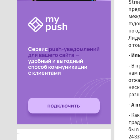
Stre
пред
межд
годо
по о
Лиде
о то
- Ил
- В 
нам 
отжа
неск
разн
- А 
- Ка
трад
бы в
...
24 8