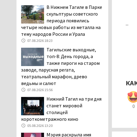
заявили, что их дочь в палате
В Нижнем Тагиле в Парке
покусала бельевая вошь
скульптуры советского
06.08.2026 13:02
периода появились
...
четыре новых работы из металла на
В Нижнем Тагиле на три
тему народов России и Урала
дня запретят
электросамокаты
07.08.2026 18:23
06.08.2026 11:41
Тагильские выходные,
топ-8: День города, а
«Я уверен, это бельевая
также пироги на старом
вошь». Родители 10-
заводе, парусная регата,
летней девочки
театральный марафон, древо
пожаловались на кровососущих
КА
ведьмы и салют
паразитов, которые искусали их
ребёнка в детской больнице
07.08.2026 15:56
Нижнего Тагила
Нижний Тагил на три дня
05.08.2026 17:59
станет мировой
0
столицей
Директора уральского
короткометражного кино
предприятия по
производству дронов
05.08.2026 13:20
«Упырь» подорвали в автомобиле
Мэрия раскрыла имя