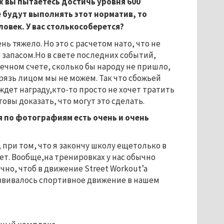
х вы пытаетесь достичь уровня 600
 будут выполнять этот норматив, то
овек. У вас столькособерется?
ь тяжело. Но это с расчетом нато, что не
с запасом.Но в свете последних событий,
ечном счете, сколько бы народу не пришло,
 грязь лицом мы не можем. Так что сбожьей
дет награду,кто-то просто не хочет тратить
товы доказать, что могут это сделать.
я по фотографиям есть очень и очень
, при том, что я закончу школу ещетолько в
ет. Вообще,на тренировках у нас обычно
чно, чтоб в движение Street Workout’a
звивалось спортивное движение в нашем