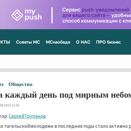
ЕКТЫ
Советы МС
МСнаобеде
О НАС
ПРО бизнес
рт
Общество
а каждый день под мирным небо
04.2013 12:03
тор:
СергейТрупанов
и тагильскоймолодежи в последние годы стало активно 