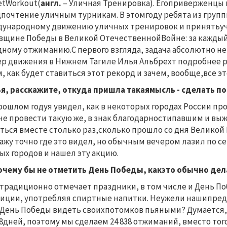
etWorkout(
англ.
– Уличная Тренировка). Егоприверженцы
почтение уличным турникам. В этомгоду ребята из груп
ународному движению уличных тренировок и принятьуча
вщине Победы в Великой ОтечественнойВойне: за каждый 
дному отжиманию.С первого взгляда, задача абсолютно не
р движения в Нижнем Тагиле Илья Альбрехт подробнее р
м, как будет ставиться этот рекорд и зачем, вообще,все эт
ья, расскажите, откуда пришла такаямысль - сделать п
прошлом годуя увидел, как в некоторых городах России пр
не провести такую же, в знак благодарностипавшим и вы
ться вместе столько раз,сколько прошло со дня Великой Поб
ажу точно где это видел, но обычным вечером лазил по се
ых городов и нашел эту акцию.
почему бы не отметить День Победы, какэто обычно де
ктрадиционно отмечает праздники, в том числе и День 
иции, употребляя спиртные напитки. Неужели нашипредк
 День Победы видеть своихпотомков пьяными? Думается,
38дней, поэтому мы сделаем 24 838 отжиманий, вместо то