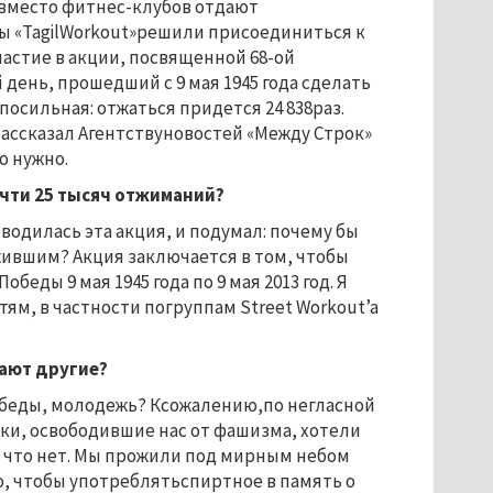
 вместо фитнес-клубов отдают
пы «TagilWorkout»решили присоединиться к
стие в акции, посвященной 68-ой
день, прошедший с 9 мая 1945 года сделать
посильная: отжаться придется 24 838раз.
ассказал Агентствуновостей «Между Строк»
о нужно.
очти 25 тысяч отжиманий?
оводилась эта акция, и подумал: почему бы
жившим? Акция заключается в том, чтобы
еды 9 мая 1945 года по 9 мая 2013 год. Я
тям, в частности погруппам Street Workout’a
лают другие?
Победы, молодежь? Ксожалению,по негласной
и, освободившие нас от фашизма, хотели
 что нет. Мы прожили под мирным небом
го, чтобы употреблятьспиртное в память о