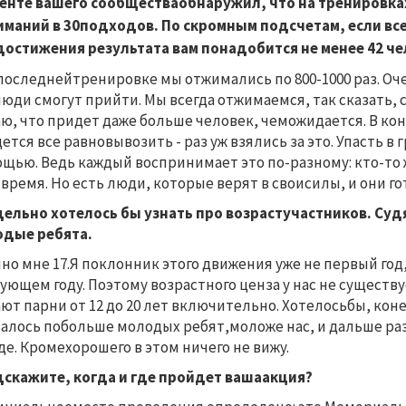
ленте вашего сообществаобнаружил, что на тренировка
маний в 30подходов. По скромным подсчетам, если все
остижения результата вам понадобится не менее 42 чел
 последнейтренировке мы отжимались по 800-1000 раз. Очен
люди смогут прийти. Мы всегда отжимаемся, так сказать, 
ю, что придет даже больше человек, чеможидается. В кон
ется все равновывозить - раз уж взялись за это. Упасть в
щью. Ведь каждый воспринимает это по-разному: кто-то ж
 время. Но есть люди, которые верят в своисилы, и они го
дельно хотелось бы узнать про возрастучастников. Суд
одые ребята.
чно мне 17.Я поклонник этого движения уже не первый год
ующем году. Поэтому возрастного ценза у нас не существу
ют парни от 12 до 20 лет включительно. Хотелосьбы, коне
алось побольше молодых ребят,моложе нас, и дальше ра
де. Кромехорошего в этом ничего не вижу.
дскажите, когда и где пройдет вашаакция?