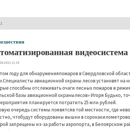
И2
исшествия
томатизированная видеосистема 
04.2013 11:19
этом году для обнаруженияпожаров в Свердловской облас
и.Специалисты авиационной охраны лесов установят на
рые способны отслеживать очаги лесных пожаров в режи
льской базы авиационной охранылесов» Игоря Будько, точ
ероприятия планируется потратить 25 млн рублей.
рвую очередь системы появятсяв той местности, где нев
стно, чтобудут оборудованы вышки в сорокакилометрово
рой запрещены из-за работы аэропорта, в Белоярском ра