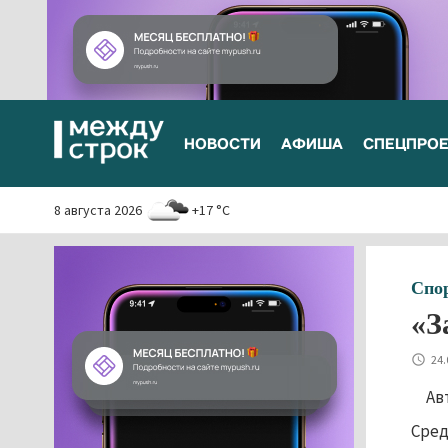
НОВОСТИ
АФИША
СПЕЦПРО
8 августа 2026
+17 °C
Спо
«З
24.
Ав
Сред