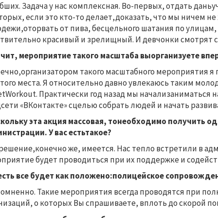
бших. Задача у нас комплексная. Во-первых, отдать дан
торых, если это кто-то делает,доказать, что мы ничем не
дежи,оторвать от пива, бесцельного шатания по улицам, 
твительно красивый и зрелищный. И девчонки смотрят с
ачит, мероприятие такого масштаба выорганизуете вп
нечно,организатором такого масштабного мероприятия я п
стого места. Я относительно давно увлекаюсь таким мо
etWorkout. Практически год назад мы начализаниматься н
цсети «ВКонтакте» сцелью собрать людей и начать развив
скольку эта акция массовая, тонеобходимо получить о
нистрации. У вас естьтакое?
зрешение,конечно же, имеется. Нас тепло встретили в а
приятие будет проводиться при их поддержке и содейст
 есть все будет как положено:полицейское сопровожде
сомненно. Такие мероприятия всегда проводятся при по
низаций, о которых Вы спрашиваете, вплоть до скорой пом