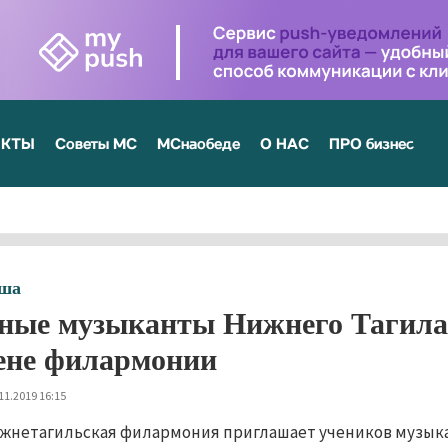
ЕКТЫ
Советы МС
МСнаобеде
О НАС
ПРО бизнес
ша
ые музыканты Нижнего Тагила 
ене филармонии
11.2019 16:15
жнетагильская филармония приглашает учеников музыка