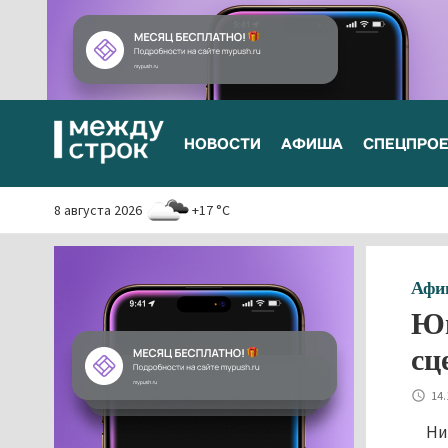
НОВОСТИ
АФИША
СПЕЦПРО
8 августа 2026
+17 °C
Афи
Юн
сц
14.
Ни