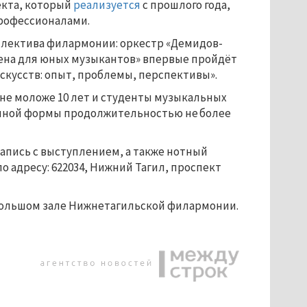
екта, который
реализуется
с прошлого года,
профессионалами.
ллектива филармонии: оркестр «Демидов-
сцена для юных музыкантов» впервые пройдёт
скусств: опыт, проблемы, перспективы».
не моложе 10 лет и студенты музыкальных
пной формы продолжительностью не более
запись с выступлением, а также нотный
о адресу: 622034, Нижний Тагил, проспект
 в большом зале Нижнетагильской филармонии.