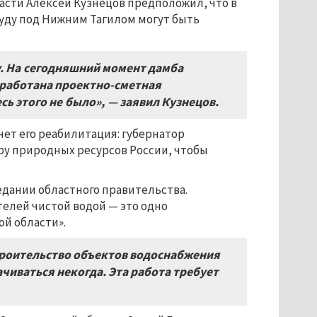
асти Алексей Кузнецов предположил, что в
уду под Нижним Тагилом могут быть
.
На сегодняшний момент дамба
работана проектно
-
сметная
есь этого не было»
,
— заявил Кузнецов
.
нет его реабилитация: губернатор
ру природных ресурсов России, чтобы
едании областного правительства.
елей чистой водой — это одно
й области».
троительство объектов водоснабжения
ачиваться некогда
.
Эта работа требует