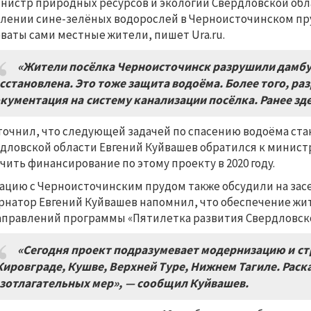
нистр природных ресурсов и экологии Свердловской обл
лении сине-зелёных водорослей в Черноисточинском пр
ваты сами местные жители, пишет Ura.ru.
«Жители пос
ёлка Черноисточинск разрушили дамбу
сстановлена
.
Это тоже защита водоё
ма.
Более того
,
раз
кументация на систему канализации посёлка
.
Ранее зд
точнил, что следующей задачей по спасению водоёма ста
дловской области Евгений Куйвашев обратился к минист
чить финансирование по этому проекту в 2020 году.
ацию с Черноисточинским прудом также обсудили на зас
рнатор Евгений Куйвашев напомнил, что обеспечение жит
аправлений программы «Пятилетка развития Свердловско
«Сегодня проект подразумевает модернизацию и с
Кировграде
, Кушве,
Верхней Туре
,
Нижнем Тагиле
.
Раск
зотлагательных мер»
,
— сообщил Куйвашев
.