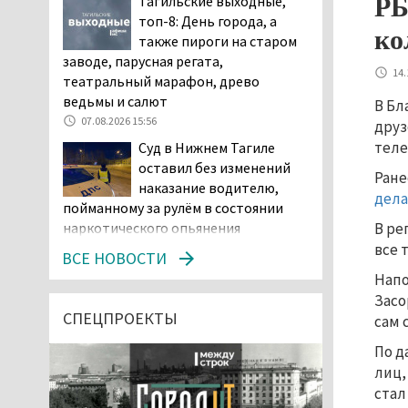
РБ
Тагильские выходные,
топ-8: День города, а
ко
также пироги на старом
заводе, парусная регата,
14.
театральный марафон, древо
ведьмы и салют
В Бл
07.08.2026 15:56
друз
теле
Суд в Нижнем Тагиле
оставил без изменений
Ране
наказание водителю,
дел
пойманному за рулём в состоянии
В ре
наркотического опьянения
все 
07.08.2026 15:35
ВСЕ НОВОСТИ
Пять человек погибли в
Напо
ДТП под Екатеринбургом
Зас
СПЕЦПРОЕКТЫ
сам 
07.08.2026 14:24
По д
Тагильские спасатели
лиц,
проникли в квартиру
стал
через балкон, чтобы