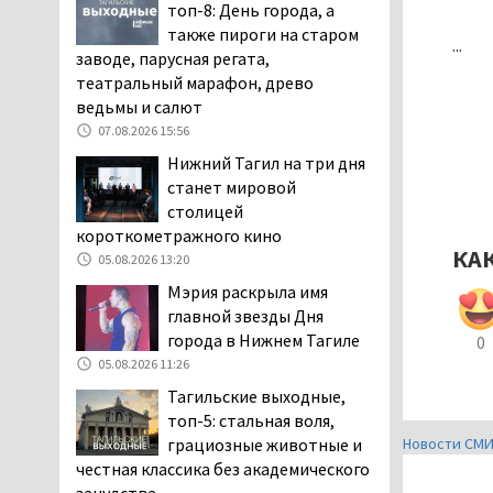
топ-8: День города, а
заявили, что их дочь в палате
также пироги на старом
покусала бельевая вошь
...
заводе, парусная регата,
06.08.2026 13:02
театральный марафон, древо
В Нижнем Тагиле на три
ведьмы и салют
дня запретят
07.08.2026 15:56
электросамокаты
Нижний Тагил на три дня
06.08.2026 11:41
станет мировой
«Я уверен, это бельевая
столицей
вошь». Родители 10-
короткометражного кино
летней девочки
КА
05.08.2026 13:20
пожаловались на кровососущих
Мэрия раскрыла имя
паразитов, которые искусали их
главной звезды Дня
ребёнка в детской больнице
города в Нижнем Тагиле
0
Нижнего Тагила
05.08.2026 11:26
05.08.2026 17:59
Тагильские выходные,
Директора уральского
топ-5: стальная воля,
предприятия по
Новости СМ
грациозные животные и
производству дронов
честная классика без академического
«Упырь» подорвали в автомобиле