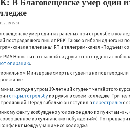
К: В Благовещенске умер один и
лледже
11.2019 15:01
аговещенске умер один из раненых при стрельбе в коллед
ей пострадавшего пишет РБК. Также о гибели одного из 
грам-канале телеканал RT и телеграм-канал «Подъём» со 
е РИА Новости со ссылкой на друга этого студента сообща
ают операцию
.
гиональном Минздраве смерть студента не подтвердили и
трое живы».
мним, сегодня утром 19-летний студент четвёртого курс
орин
открыл стрельбу
из ружья в своём колледже. Три чел
стрелявший. Перед гибелью он вступил в
перестрелку
с с
анному факту возбуждено уголовное дело по пунктам «а», «
 совершённое из хулиганских побуждений»). По предвар
 конфликт между учащимися колледжа.