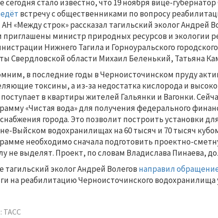
е сегодня стало известно, что 19 ноября вице-губернато
ведёт
встречу с общественниками по вопросу реабилитац
 АН «Между строк» рассказал тагильский эколог Андрей В
 приглашены министр природных ресурсов и экологии р
нистрации Нижнего Тагила и Горноуральского городского
ты Свердловской области Михаил Беленький, Татьяна Ка
мним, в последние годы в Черноисточинском пруду акти
ляющие токсины, а из-за недостатка кислорода и высоко
 поступает в квартиры жителей Гальянки и Вагонки. Сейч
рамму «Чистая вода» для получения федерального финан
снабжения города. Это позволит построить установки дл
не-Выйском водохранилищах на 60 тысяч и 70 тысяч кубо
рамме необходимо сначала подготовить проектно-сметн
лу не выделят. Проект, по словам Владислава Пинаева, дол
е тагильский эколог Андрей Волегов
направил обращени
ги на реабилитацию Черноисточинского водохранилища уж
: ТАСС