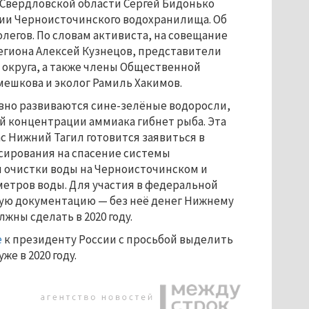
р Свердловской области Сергей Бидонько
ии Черноисточинского водохранилища. Об
олегов. По словам активиста, на совещание
егиона Алексей Кузнецов, представители
 округа, а также члены Общественной
мешкова и эколог Рамиль Хакимов.
вно развиваются сине-зелёные водоросли,
й концентрации аммиака гибнет рыба. Эта
ас Нижний Тагил готовится заявиться в
сирования на спасение системы
я очистки воды на Черноисточинском и
метров воды. Для участия в федеральной
ую документацию — без неё денег Нижнему
жны сделать в 2020 году.
е
к президенту России с просьбой выделить
е в 2020 году.