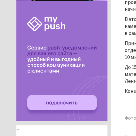
прое
начи
В эт
каме
в ра
Прин
отде
10 м
До 1
мате
Лени
Конц
Фото
...
...