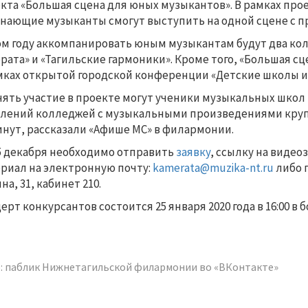
кта «Большая сцена для юных музыкантов». В рамках про
нающие музыканты смогут выступить на одной сцене с 
ом году аккомпанировать юным музыкантам будут два ко
рата» и «Тагильские гармоники». Кроме того, «Большая 
мках открытой городской конференции «Детские школы и
ять участие в проекте могут ученики музыкальных школ 
лений колледжей с музыкальными произведениями кру
инут, рассказали «Афише МС» в филармонии.
5 декабря необходимо отправить
заявку
, ссылку на видео
риал на электронную почту:
kamerata@muzika-nt.ru
либо п
на, 31, кабинет 210.
ерт конкурсантов состоится 25 января 2020 года в 16:00
: паблик Нижнетагильской филармонии во «ВКонтакте»