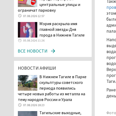
возбудила административное дело в
Такж
центральные улицы и
отношении «Водоканала-НТ» из-за
про
ограничат парковку
отсутствия холодной воды
этом
07.08.2026 12:57
06.08.2026 15:42
были
Мэрия раскрыла имя
адми
Двое детей пострадали
главной звезды Дня
пала
при сходе трамвая с
города в Нижнем Тагиле
рельсов в Нижнем Тагиле
Напо
05.08.2026 11:26
06.08.2026 14:25
выде
Правительство РФ
ВСЕ НОВОСТИ
вода
разрешило производство
прог
и продажу бензина класса
водо
«Евро-2», в котором содержание
НОВОСТИ АФИШИ
Верх
серы в 10 раз выше, чем в топливе
прог
В Нижнем Тагиле в Парке
«Евро-5». Это опасно для здоровья и
Таги
скульптуры советского
повышает износ автомобиля
периода появились
Ране
06.08.2026 13:53
четыре новых работы из металла на
день
В Детской городской
тему народов России и Урала
больнице № 3 Нижнего
07.08.2026 18:23
Тагила опровергли
Тагильские выходные,
Фото
обвинения родителей, которые