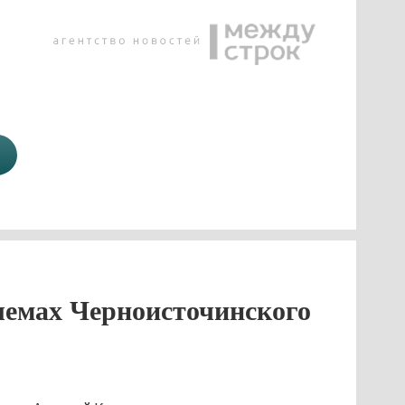
лемах Черноисточинского