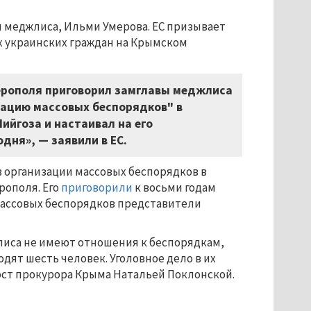
ы меджлиса, Ильми Умерова. ЕС призывает
х украинских граждан на Крымском
ерополя приговорил замглавы меджлиса
зацию массовых беспорядков" в
ийгоза и настаивал на его
дня», — заявили в ЕС.
в организации массовых беспорядков в
рополя. Его
приговорили
к восьми годам
массовых беспорядков представители
жлиса не имеют отношения к беспорядкам,
одят шесть человек. Уголовное дело в их
ст прокурора Крыма Натальей Поклонской.