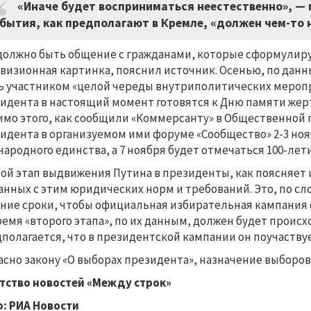
«Иначе будет восприниматься неестественно», — 
бытия, как предполагают в Кремле, «должен чем-то
должно быть общение с гражданами, которые сформулиру
визионная картинка, пояснил источник. Осенью, по дан
ь участником «целой череды внутриполитических меропр
идента в настоящий момент готовятся к Дню памяти жерт
мо этого, как сообщили «Коммерсанту» в Общественной п
идента в организуемом ими форуме «Сообщество» 2-3 ноя
народного единства, а 7 ноября будет отмечаться 100-ле
ой этап выдвижения Путина в президенты, как поясняет
анных с этим юридических норм и требований. Это, по сл
ние сроки, чтобы официальная избирательная кампания о
ремя «второго этапа», по их данным, должен будет проис
полагается, что в президентской кампании он поучаству
асно закону «О выборах президента», назначение выборов 
тство новостей «Между строк»
: РИА Новости