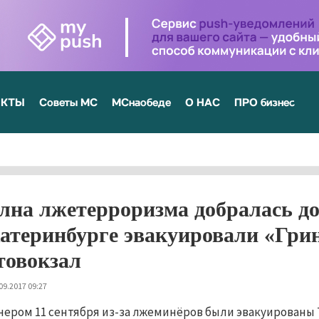
ЕКТЫ
Советы МС
МСнаобеде
О НАС
ПРО бизнес
лна лжетерроризма добралась до
атеринбурге эвакуировали «Гр
товокзал
09.2017 09:27
чером 11 сентября из-за лжеминёров были эвакуированы 