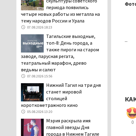
скульптуры советского
Фото
дня запретят
периода появились
электросамокаты
четыре новых работы из металла на
06.08.2026 11:41
тему народов России и Урала
«Я уверен, это бельевая
07.08.2026 18:23
вошь». Родители 10-
Тагильские выходные,
...
летней девочки
топ-8: День города, а
пожаловались на кровососущих
также пироги на старом
паразитов, которые искусали их
заводе, парусная регата,
ребёнка в детской больнице
театральный марафон, древо
Нижнего Тагила
ведьмы и салют
05.08.2026 17:59
07.08.2026 15:56
Директора уральского
Нижний Тагил на три дня
предприятия по
станет мировой
производству дронов
КА
столицей
«Упырь» подорвали в автомобиле
короткометражного кино
под Екатеринбургом
05.08.2026 13:20
05.08.2026 17:05
Мэрия раскрыла имя
0
Эксперты назвали
главной звезды Дня
причины массового мора
города в Нижнем Тагиле