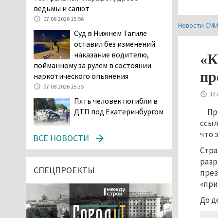
ведьмы и салют
07.08.2026 15:56
Новости СМ
Суд в Нижнем Тагиле
оставил без изменений
наказание водителю,
«К
пойманному за рулём в состоянии
пр
наркотического опьянения
07.08.2026 15:35
12.
Пять человек погибли в
Пр
ДТП под Екатеринбургом
ссыл
07.08.2026 14:24
что 
ВСЕ НОВОСТИ
Тагильские спасатели
Стра
проникли в квартиру
разр
через балкон, чтобы
СПЕЦПРОЕКТЫ
през
помочь пенсионерке
«при
07.08.2026 14:20
До д
В Красноуральске хитрый
водитель BMW ездил с