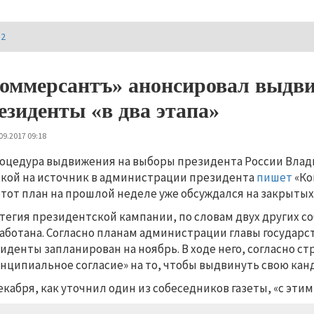
И2
оммерсантъ» анонсировал выдви
езиденты «в два этапа»
09.2017 09:18
оцедура выдвижения на выборы президента России Владим
кой на источник в администрации президента
пишет
«Ко
этот план на прошлой неделе уже обсуждался на закрыты
тегия президентской кампании, по словам двух других со
аботана. Согласно планам администрации главы государс
иденты запланирован на ноябрь. В ходе него, согласно с
нципиальное согласие» на то, чтобы выдвинуть свою канд
екабря, как уточнил один из собеседников газеты, «с эти