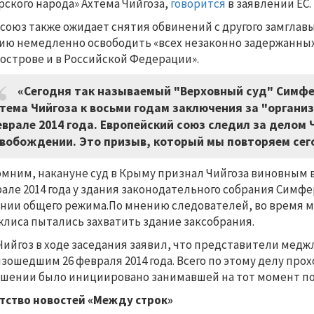
рского народа» Ахтема Чийгоза,
говорится
в заявлении ЕС.
союз также ожидает снятия обвинений с другого замглав
ию немедленно освободить «всех незаконно задержанны
острове и в Российской Федерации».
«Сегодня так называемый "Верховный суд" Симф
тема Чийгоза к восьми годам заключения за "органи
врале 2014 года. Европейский союз следил за делом Ч
вобождении. Это призыв, который мы повторяем сего
мним, накануне суд в Крыму признал Чийгоза виновным 
але 2014 года у здания законодательного собрания Симфе
нии общего режима.По мнению следователей, во время 
лиса пытались захватить здание заксобрания.
Чийгоз в ходе заседания заявил, что представители мед
зошедшим 26 февраля 2014 года. Всего по этому делу прох
шении было инициировано занимавшей на тот момент по
тство новостей «Между строк»